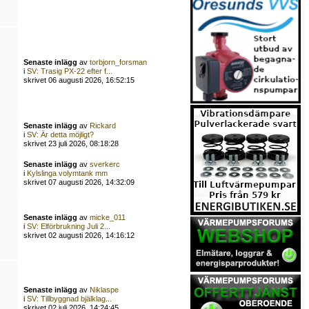
Senaste inlägg
av
torbjorn_forsman
i
SV: Trasig PX-22 efter f...
skrivet 06 augusti 2026, 16:52:15
Senaste inlägg
av
Rickard
i
SV: Är detta möjligt?
skrivet 23 juli 2026, 08:18:28
Senaste inlägg
av
sverkerc
i
Kylslinga volymtank mm
skrivet 07 augusti 2026, 14:32:09
Senaste inlägg
av
micke_011
i
SV: Elförbrukning Juli 2...
skrivet 02 augusti 2026, 14:16:12
Senaste inlägg
av
Niklaspe
i
SV: Tillbyggnad bjälklag...
skrivet 02 juli 2026, 14:24:45