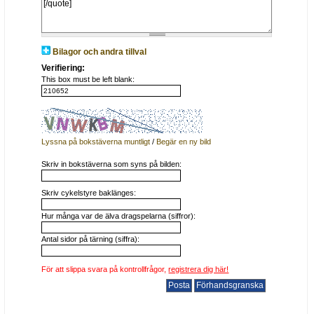
Bilagor och andra tillval
Verifiering:
This box must be left blank:
Lyssna på bokstäverna muntligt
/
Begär en ny bild
Skriv in bokstäverna som syns på bilden:
Skriv cykelstyre baklänges:
Hur många var de älva dragspelarna (siffror):
Antal sidor på tärning (siffra):
För att slippa svara på kontrollfrågor,
registrera dig här!