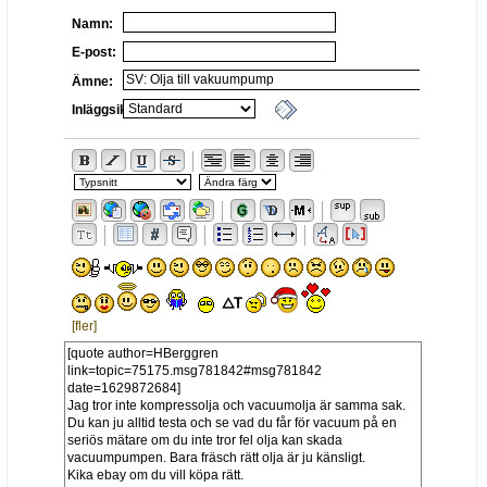
Namn:
E-post:
Ämne:
Inläggsikon:
[fler]