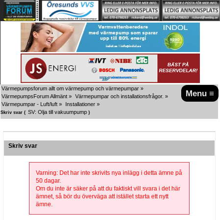
Värmepumpsforum allt om värmepump och värmepumpar
»
Menu ≡
VärmepumpsForum Allmänt
»
Värmepumpar och installationsfrågor.
»
Värmepumpar - Luft/luft
»
Installationer
»
SV: Olja till vakuumpump
Skriv svar (
)
Skriv svar
Varning: Det har inte skrivits nya inlägg i detta ämne på
50 dagar.
Om du inte är säker på att du faktiskt vill svara i det här
ämnet, så bör du överväga att istället starta ett nytt
ämne.