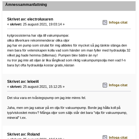
Ämnessammanfattning
Skrivet av: electroluxaren
Infoga citat
«
skrivet:
25 augusti 2021, 19:03:14 »
kylgrossisterna har olja till vakumpumpar.
olika tillverkare rekommenderar olika oljor
jag har en pump som strulat för mig alldeles för mycket så jag tänkte slänga den
men bara för vetenskapen kolla vad som händer om man fyller med hydraulolja 32
vilket jag hade hemma (biltemas). Pumpen blev bättre än ny!
nu tror jag inte att oljan är lika långlivad som riktig vakumpumpsolja men vad f-n
bara byt ofta hydraulolja kostar gratis,nästan
Skrivet av: leloel4
Infoga citat
«
skrivet:
25 augusti 2021, 15:12:25 »
Det ska vara en tvåstegspump om jag inte minns fel.
Jaha, men om jag satsar på en olja för vakuumpump. Borde jag hålla koll på
typ/viskositet motsv? Många oljor som säljs står det bara "olja för vakuumpump,
mineral" t.ex.
Skrivet av: Roland
Infoga citat