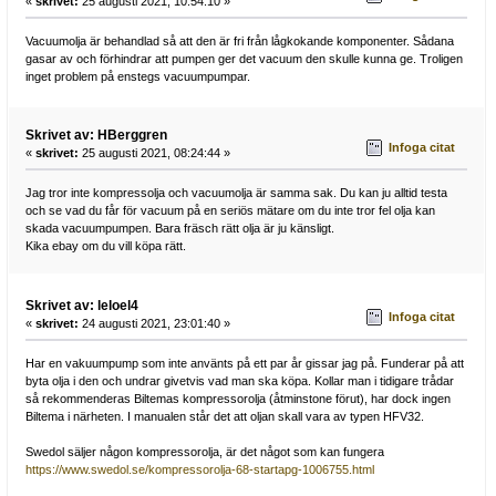
«
skrivet:
25 augusti 2021, 10:54:10 »
Vacuumolja är behandlad så att den är fri från lågkokande komponenter. Sådana
gasar av och förhindrar att pumpen ger det vacuum den skulle kunna ge. Troligen
inget problem på enstegs vacuumpumpar.
Skrivet av: HBerggren
Infoga citat
«
skrivet:
25 augusti 2021, 08:24:44 »
Jag tror inte kompressolja och vacuumolja är samma sak. Du kan ju alltid testa
och se vad du får för vacuum på en seriös mätare om du inte tror fel olja kan
skada vacuumpumpen. Bara fräsch rätt olja är ju känsligt.
Kika ebay om du vill köpa rätt.
Skrivet av: leloel4
Infoga citat
«
skrivet:
24 augusti 2021, 23:01:40 »
Har en vakuumpump som inte använts på ett par år gissar jag på. Funderar på att
byta olja i den och undrar givetvis vad man ska köpa. Kollar man i tidigare trådar
så rekommenderas Biltemas kompressorolja (åtminstone förut), har dock ingen
Biltema i närheten. I manualen står det att oljan skall vara av typen HFV32.
Swedol säljer någon kompressorolja, är det något som kan fungera
https://www.swedol.se/kompressorolja-68-startapg-1006755.html