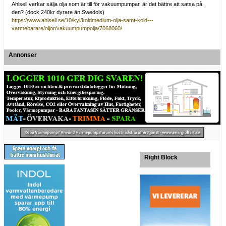
Ahlsell verkar sälja olja som är till för vakuumpumpar, är det bättre att satsa på
den? (dock 240kr dyrare än Swedols)
https://www.ahlsell.se/10/kyl/koldmedium-olja-samt-kold---
varmebarare/oljor/vakuumpumpolja/7068060/
Annonser
Right Block