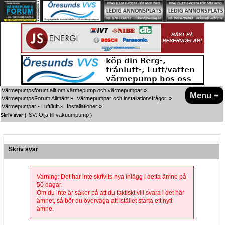
Värmepumpsforum allt om värmepump och värmepumpar
»
Menu ≡
VärmepumpsForum Allmänt
»
Värmepumpar och installationsfrågor.
»
Värmepumpar - Luft/luft
»
Installationer
»
SV: Olja till vakuumpump
Skriv svar (
)
Skriv svar
Varning: Det har inte skrivits nya inlägg i detta ämne på
50 dagar.
Om du inte är säker på att du faktiskt vill svara i det här
ämnet, så bör du överväga att istället starta ett nytt
ämne.