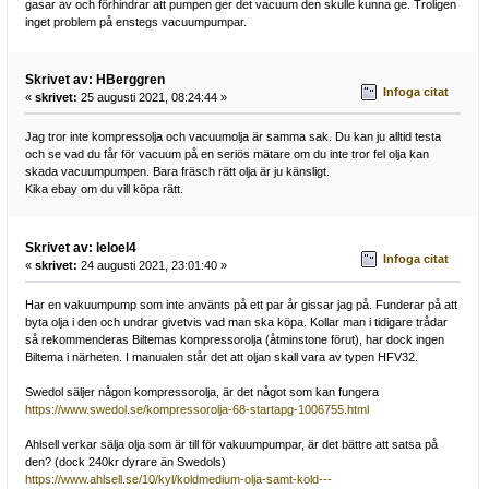
gasar av och förhindrar att pumpen ger det vacuum den skulle kunna ge. Troligen
inget problem på enstegs vacuumpumpar.
Skrivet av: HBerggren
Infoga citat
«
skrivet:
25 augusti 2021, 08:24:44 »
Jag tror inte kompressolja och vacuumolja är samma sak. Du kan ju alltid testa
och se vad du får för vacuum på en seriös mätare om du inte tror fel olja kan
skada vacuumpumpen. Bara fräsch rätt olja är ju känsligt.
Kika ebay om du vill köpa rätt.
Skrivet av: leloel4
Infoga citat
«
skrivet:
24 augusti 2021, 23:01:40 »
Har en vakuumpump som inte använts på ett par år gissar jag på. Funderar på att
byta olja i den och undrar givetvis vad man ska köpa. Kollar man i tidigare trådar
så rekommenderas Biltemas kompressorolja (åtminstone förut), har dock ingen
Biltema i närheten. I manualen står det att oljan skall vara av typen HFV32.
Swedol säljer någon kompressorolja, är det något som kan fungera
https://www.swedol.se/kompressorolja-68-startapg-1006755.html
Ahlsell verkar sälja olja som är till för vakuumpumpar, är det bättre att satsa på
den? (dock 240kr dyrare än Swedols)
https://www.ahlsell.se/10/kyl/koldmedium-olja-samt-kold---