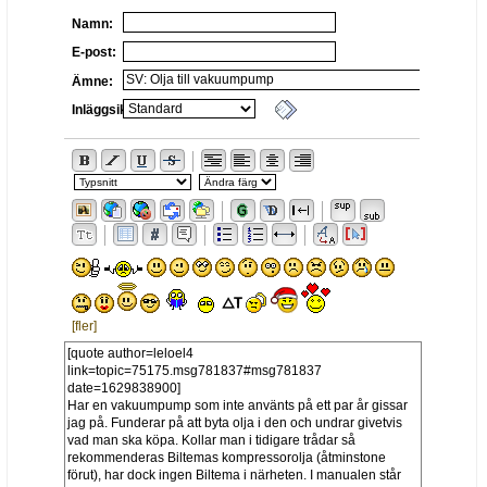
Namn:
E-post:
Ämne:
Inläggsikon:
[fler]