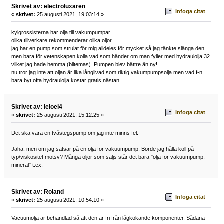
Skrivet av: electroluxaren
Infoga citat
«
skrivet:
25 augusti 2021, 19:03:14 »
kylgrossisterna har olja till vakumpumpar.
olika tillverkare rekommenderar olika oljor
jag har en pump som strulat för mig alldeles för mycket så jag tänkte slänga den
men bara för vetenskapen kolla vad som händer om man fyller med hydraulolja 32
vilket jag hade hemma (biltemas). Pumpen blev bättre än ny!
nu tror jag inte att oljan är lika långlivad som riktig vakumpumpsolja men vad f-n
bara byt ofta hydraulolja kostar gratis,nästan
Skrivet av: leloel4
Infoga citat
«
skrivet:
25 augusti 2021, 15:12:25 »
Det ska vara en tvåstegspump om jag inte minns fel.
Jaha, men om jag satsar på en olja för vakuumpump. Borde jag hålla koll på
typ/viskositet motsv? Många oljor som säljs står det bara "olja för vakuumpump,
mineral" t.ex.
Skrivet av: Roland
Infoga citat
«
skrivet:
25 augusti 2021, 10:54:10 »
Vacuumolja är behandlad så att den är fri från lågkokande komponenter. Sådana