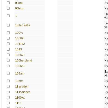
0libre
Ny
0Sebz
Ny
Lä
1
vä
Lä
1 plansvilla
vä
100%
Ny
10009
Ny
101112
Ny
1013
Ny
102578
Ny
105berglund
Ny
109652
Ny
Ex
109an
vä
10mm
Ny
11 grader
Ny
11 Indianen
Ny
1100xx
Ny
1116
Ny