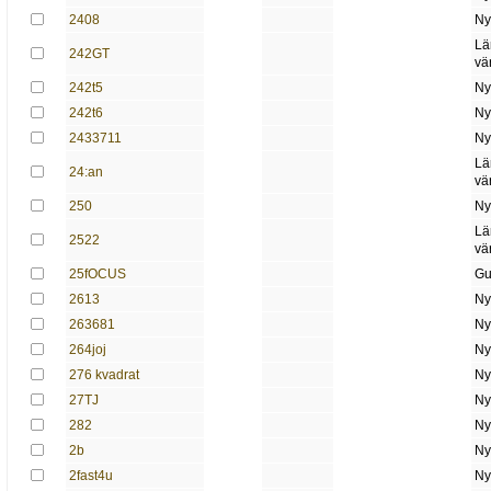
2408
Ny
Lä
242GT
vä
242t5
Ny
242t6
Ny
2433711
Ny
Lä
24:an
vä
250
Ny
Lä
2522
vä
25fOCUS
Gu
2613
Ny
263681
Ny
264joj
Ny
276 kvadrat
Ny
27TJ
Ny
282
Ny
2b
Ny
2fast4u
Ny