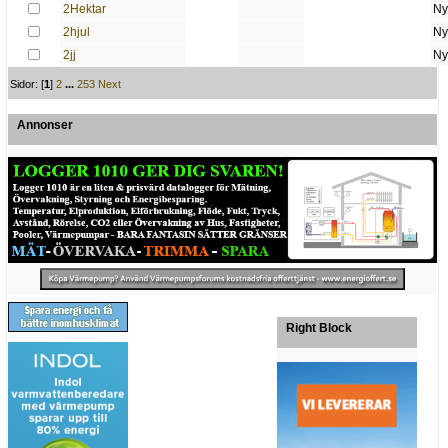
2Hektar
Ny
2hjul
Ny
2jj
Ny
Sidor: [
1
]
2
...
253
Next
Annonser
Right Block