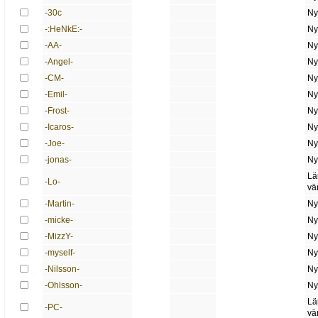
-30c
Ny
-:HeNkE:-
Ny
-AA-
Ny
-Angel-
Ny
-CM-
Ny
-Emil-
Ny
-Frost-
Ny
-Icaros-
Ny
-Joe-
Ny
-jonas-
Ny
Lä
-Lo-
vä
-Martin-
Ny
-micke-
Ny
-MizzY-
Ny
-myself-
Ny
-Nilsson-
Ny
-Ohlsson-
Ny
Lä
-PC-
vä