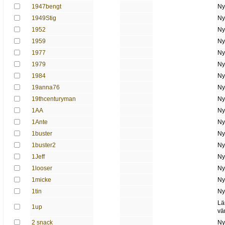
1947bengt
Ny
1949Stig
Ny
1952
Ny
1959
Ny
1977
Ny
1979
Ny
1984
Ny
19anna76
Ny
19thcenturyman
Ny
1AA
Ny
1Ante
Ny
1buster
Ny
1buster2
Ny
1Jeff
Ny
1looser
Ny
1micke
Ny
1tin
Ny
Lä
1up
vä
2 snack
Ny