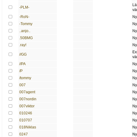
Lä
-PLM-
vä
-RoN-
Ny
-Tommy
Ny
..anjo..
Ny
.50BMG
Ny
.ray!
Ny
Ex
//GG
vä
//PA
Ny
/P
Ny
/tommy
Ny
007
Ny
007agent
Ny
007nordin
Ny
007viktor
Ny
010246
Ny
010707
Ny
018Niklas
Ny
0247
Ny