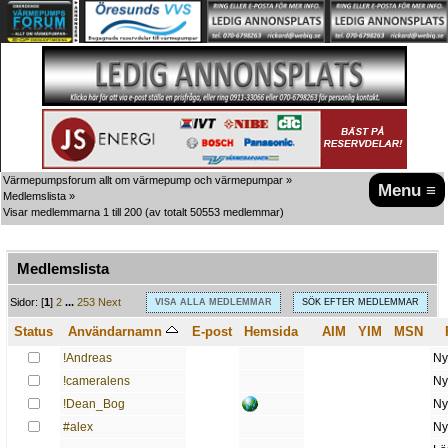
Värmepumpsforum allt om värmepump och värmepumpar
»
Menu ≡
Medlemslista
»
Visar medlemmarna 1 till 200
(av totalt 50553 medlemmar)
Medlemslista
A
B
C
D
E
F
G
H
I
J
K
L
M
N
O
P
Q
R
S
T
U
V
W
X
Y
Z
Sidor: [
1
]
2
...
253
Next
VISA ALLA MEDLEMMAR
SÖK EFTER MEDLEMMAR
Status
Användarnamn
E-post
Hemsida
AIM
YIM
MSN
!Andreas
Ny
!cameralens
Ny
!Dean_Bog
Ny
#alex
Ny