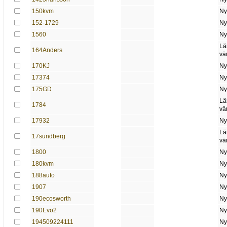
150kvm
Ny
152-1729
Ny
1560
Ny
Lä
164Anders
vä
170KJ
Ny
17374
Ny
175GD
Ny
Lä
1784
vä
17932
Ny
Lä
17sundberg
vä
1800
Ny
180kvm
Ny
188auto
Ny
1907
Ny
190ecosworth
Ny
190Evo2
Ny
194509224111
Ny