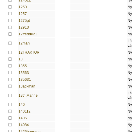
1245LL
Ny
1250
Ny
1257
Ny
1275gt
Ny
12913
Ny
12fredde21
Ny
Lä
12man
vä
12TRAKTOR
Ny
13
Ny
1355
Ny
13563
Ny
135631
Ny
13ackman
Ny
Lä
13th.Marine
vä
140
Ny
140112
Ny
1406
Ny
14084
Ny
1425hansson
Ny