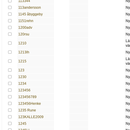
113344
Ny
113andersson
Ny
1145 åbyggeby
Ny
1151rehn
Ny
1200adv
Ny
120rsu
Ny
Lä
1210
vä
1213lh
Ny
Lä
1215
vä
123
Ny
1230
Ny
1234
Ny
123456
Ny
123456789
Ny
123456Henke
Ny
1235 Rune
Ny
123KALLE2009
Ny
1245
Ny