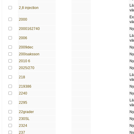
Lä
2,8 injection
vä
Ex
2000
vä
2000162740
Ny
Lä
2006
vä
2009dec
Ny
200isaksson
Ny
2010 6
Ny
2025/270
Ny
Lä
218
vä
219386
Ny
2240
Ny
Lä
2295
vä
22grader
Ny
230SL
Ny
2324
Ny
237
Ny