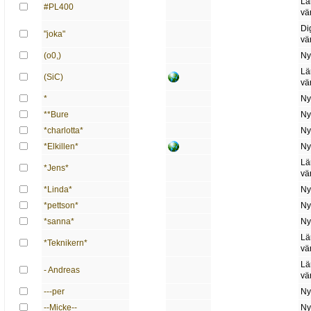
Lä
#PL400
vä
Di
"joka"
vä
(o0,)
Ny
Lä
(SiC)
vä
*
Ny
**Bure
Ny
*charlotta*
Ny
*Elkillen*
Ny
Lä
*Jens*
vä
*Linda*
Ny
*pettson*
Ny
*sanna*
Ny
Lä
*Teknikern*
vä
Lä
- Andreas
vä
---per
Ny
--Micke--
Ny