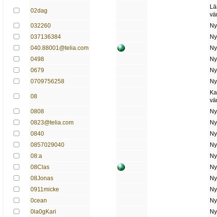
Lä
02dag
vä
032260
Ny
037136384
Ny
040.88001@telia.com
Ny
0498
Ny
0679
Ny
0709756258
Ny
Ka
08
vä
0808
Ny
0823@telia.com
Ny
0840
Ny
0857029040
Ny
08:a
Ny
08Clas
Ny
08Jonas
Ny
0911micke
Ny
0cean
Ny
0la0gKari
Ny