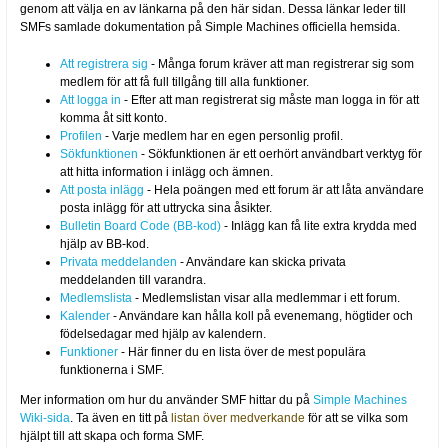
genom att välja en av länkarna på den här sidan. Dessa länkar leder till
SMFs samlade dokumentation på Simple Machines officiella hemsida.
Att registrera sig
- Många forum kräver att man registrerar sig som
medlem för att få full tillgång till alla funktioner.
Att logga in
- Efter att man registrerat sig måste man logga in för att
komma åt sitt konto.
Profilen
- Varje medlem har en egen personlig profil.
Sökfunktionen
- Sökfunktionen är ett oerhört användbart verktyg för
att hitta information i inlägg och ämnen.
Att posta inlägg
- Hela poängen med ett forum är att låta användare
posta inlägg för att uttrycka sina åsikter.
Bulletin Board Code (BB-kod)
- Inlägg kan få lite extra krydda med
hjälp av BB-kod.
Privata meddelanden
- Användare kan skicka privata
meddelanden till varandra.
Medlemslista
- Medlemslistan visar alla medlemmar i ett forum.
Kalender
- Användare kan hålla koll på evenemang, högtider och
födelsedagar med hjälp av kalendern.
Funktioner
- Här finner du en lista över de mest populära
funktionerna i SMF.
Mer information om hur du använder SMF hittar du på
Simple Machines
Wiki-sida
. Ta även en titt på
listan över medverkande
för att se vilka som
hjälpt till att skapa och forma SMF.