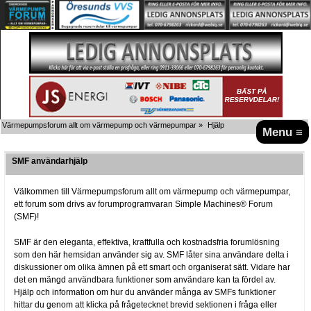
Värmepumpsforum allt om värmepump och värmepumpar
»
Hjälp
Menu ≡
SMF användarhjälp
Välkommen till Värmepumpsforum allt om värmepump och värmepumpar,
ett forum som drivs av forumprogramvaran Simple Machines® Forum
(SMF)!
SMF är den eleganta, effektiva, kraftfulla och kostnadsfria forumlösning
som den här hemsidan använder sig av. SMF låter sina användare delta i
diskussioner om olika ämnen på ett smart och organiserat sätt. Vidare har
det en mängd användbara funktioner som användare kan ta fördel av.
Hjälp och information om hur du använder många av SMFs funktioner
hittar du genom att klicka på frågetecknet brevid sektionen i fråga eller