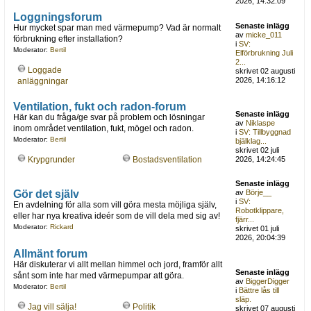
2026, 14:32:09
Loggningsforum
Senaste inlägg
Hur mycket spar man med värmepump? Vad är normalt
av
micke_011
förbrukning efter installation?
i
SV:
Moderator:
Bertil
Elförbrukning Juli
2...
Loggade
skrivet 02 augusti
2026, 14:16:12
anläggningar
Ventilation, fukt och radon-forum
Senaste inlägg
Här kan du fråga/ge svar på problem och lösningar
av
Niklaspe
inom området ventilation, fukt, mögel och radon.
i
SV: Tillbyggnad
Moderator:
Bertil
bjälklag...
skrivet 02 juli
Krypgrunder
Bostadsventilation
2026, 14:24:45
Senaste inlägg
Gör det själv
av
Börje__
i
SV:
En avdelning för alla som vill göra mesta möjliga själv,
Robotklippare,
eller har nya kreativa ideér som de vill dela med sig av!
fjärr...
Moderator:
Rickard
skrivet 01 juli
2026, 20:04:39
Allmänt forum
Här diskuterar vi allt mellan himmel och jord, framför allt
Senaste inlägg
sånt som inte har med värmepumpar att göra.
av
BiggerDigger
Moderator:
Bertil
i
Bättre lås till
släp.
Jag vill sälja!
Politik
skrivet 07 augusti