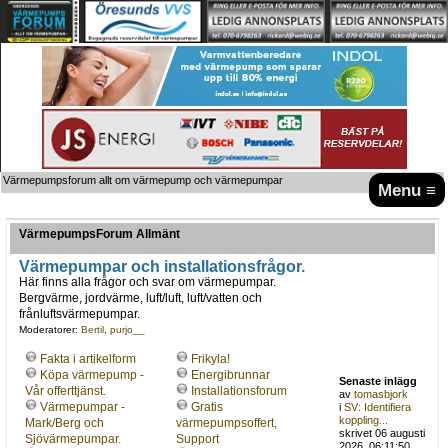
Värmepumpsforum allt om värmepump och värmepumpar
Menu ≡
VärmepumpsForum Allmänt
Värmepumpar och installationsfrågor.
Här finns alla frågor och svar om värmepumpar.
Bergvärme, jordvärme, luft/luft, luft/vatten och
frånluftsvärmepumpar.
Moderatorer:
Bertil
,
purjo__
Fakta i artikelform
Frikyla!
Köpa värmepump -
Energibrunnar
Senaste inlägg
Vår offerttjänst.
Installationsforum
av
tomasbjork
Värmepumpar -
Gratis
i
SV: Identifiera
koppling...
Mark/Berg och
värmepumpsoffert,
skrivet 06 augusti
Sjövärmepumpar.
Support
2026, 06:11:50