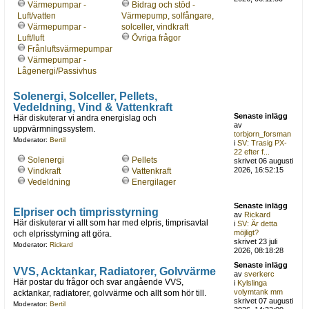
Värmepumpar -
Bidrag och stöd -
Luft/vatten
Värmepump, solfångare,
Värmepumpar -
solceller, vindkraft
Luft/luft
Övriga frågor
Frånluftsvärmepumpar
Värmepumpar -
Lågenergi/Passivhus
Solenergi, Solceller, Pellets,
Vedeldning, Vind & Vattenkraft
Senaste inlägg
Här diskuterar vi andra energislag och
av
uppvärmningssystem.
torbjorn_forsman
Moderator:
Bertil
i
SV: Trasig PX-
22 efter f...
Solenergi
Pellets
skrivet 06 augusti
2026, 16:52:15
Vindkraft
Vattenkraft
Vedeldning
Energilager
Senaste inlägg
Elpriser och timprisstyrning
av
Rickard
Här diskuterar vi allt som har med elpris, timprisavtal
i
SV: Är detta
möjligt?
och elprisstyrning att göra.
skrivet 23 juli
Moderator:
Rickard
2026, 08:18:28
Senaste inlägg
VVS, Acktankar, Radiatorer, Golvvärme
av
sverkerc
Här postar du frågor och svar angående VVS,
i
Kylslinga
volymtank mm
acktankar, radiatorer, golvvärme och allt som hör till.
skrivet 07 augusti
Moderator:
Bertil