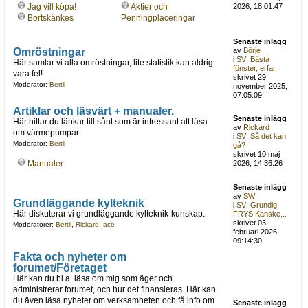
Jag vill köpa!
Aktier och
2026, 18:01:47
Bortskänkes
Penningplaceringar
Senaste inlägg
Omröstningar
av
Börje__
i
SV: Bästa
Här samlar vi alla omröstningar, lite statistik kan aldrig
fönster, erfar...
vara fel!
skrivet 29
Moderator:
Bertil
november 2025,
07:05:09
Artiklar och läsvärt + manualer.
Senaste inlägg
Här hittar du länkar till sånt som är intressant att läsa
av
Rickard
om värmepumpar.
i
SV: Så det kan
Moderator:
Bertil
gå?
skrivet 10 maj
Manualer
2026, 14:36:26
Senaste inlägg
av
SW
Grundläggande kylteknik
i
SV: Grundig
Här diskuterar vi grundläggande kylteknik-kunskap.
FRYS Kanske...
skrivet 03
Moderatorer:
Bertil
,
Rickard
,
ace
februari 2026,
09:14:30
Fakta och nyheter om
forumet/Företaget
Här kan du bl.a. läsa om mig som äger och
administrerar forumet, och hur det finansieras. Här kan
du även läsa nyheter om verksamheten och få info om
Senaste inlägg