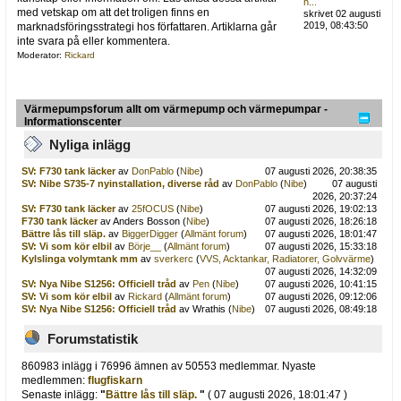
h...
med vetskap om att det troligen finns en
skrivet 02 augusti
2019, 08:43:50
marknadsföringsstrategi hos författaren. Artiklarna går
inte svara på eller kommentera.
Moderator:
Rickard
Värmepumpsforum allt om värmepump och värmepumpar -
Informationscenter
Nyliga inlägg
SV: F730 tank läcker
av
DonPablo
(
Nibe
)
07 augusti 2026, 20:38:35
SV: Nibe S735-7 nyinstallation, diverse råd
av
DonPablo
(
Nibe
)
07 augusti
2026, 20:37:24
SV: F730 tank läcker
av
25fOCUS
(
Nibe
)
07 augusti 2026, 19:02:13
F730 tank läcker
av Anders Bosson (
Nibe
)
07 augusti 2026, 18:26:18
Bättre lås till släp.
av
BiggerDigger
(
Allmänt forum
)
07 augusti 2026, 18:01:47
SV: Vi som kör elbil
av
Börje__
(
Allmänt forum
)
07 augusti 2026, 15:33:18
Kylslinga volymtank mm
av
sverkerc
(
VVS, Acktankar, Radiatorer, Golvvärme
)
07 augusti 2026, 14:32:09
SV: Nya Nibe S1256: Officiell tråd
av
Pen
(
Nibe
)
07 augusti 2026, 10:41:15
SV: Vi som kör elbil
av
Rickard
(
Allmänt forum
)
07 augusti 2026, 09:12:06
SV: Nya Nibe S1256: Officiell tråd
av Wrathis (
Nibe
)
07 augusti 2026, 08:49:18
Forumstatistik
860983 inlägg i 76996 ämnen av 50553 medlemmar. Nyaste
medlemmen:
flugfiskarn
Senaste inlägg:
"
Bättre lås till släp.
"
( 07 augusti 2026, 18:01:47 )