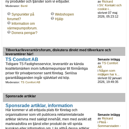
ny produkter och tjänster som vi erbjuder.
av
Rickard
i
SV: Kontakt och
Moderator:
Bertil
cookie-i...
skrivet 07 maj
Synpunkter på
Webshopen
2026, 05:23:12
forumet?
Hjälp
Information om
värmepumpsforum.
Donera pengar?
Tillverkar/leverantörsforum, diskutera direkt med tillverkare och
leverantörer här!
TS Comfort AB
Senaste inlägg
av
TS Comfort
Tidigare TS Fastighesservice, leverantör av kända
AB
kvalitetsmärken inom luftvärmepumpar till förmånliga
i
Någon som
priser för privatpersoner samt företag. Seriösa
möjligen har k...
garantiåtaganden ingår självklart vid köp.
skrivet 02 januari
2026, 19:49:35
Moderator:
TS Comfort AB
Sponsrade artiklar
Sponsrade artiklar, information
Här kommer vi att erbjuda plats för företag och
organisationer som vill publicera reklamrelaterade
Senaste inlägg
av
Rickard
artiklar skrivna med sakligt innehåll, men med avsikt att
i
Piteå -
marknadsföra en tjänst eller produkt de vill sprida
Sommarstaden -
kunskap eller information om. Läs alltså dessa artiklar