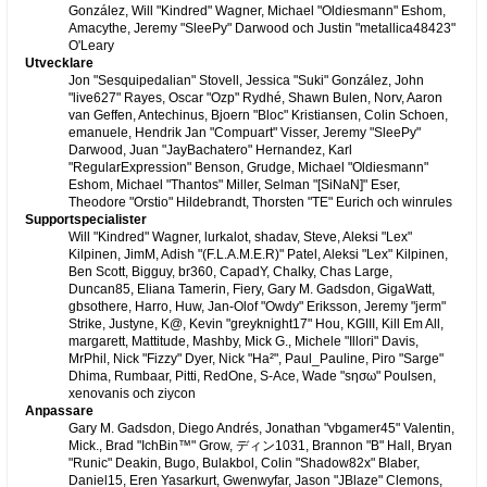
González, Will "Kindred" Wagner, Michael "Oldiesmann" Eshom,
Amacythe, Jeremy "SleePy" Darwood och Justin "metallica48423"
O'Leary
Utvecklare
Jon "Sesquipedalian" Stovell, Jessica "Suki" González, John
"live627" Rayes, Oscar "Ozp" Rydhé, Shawn Bulen, Norv, Aaron
van Geffen, Antechinus, Bjoern "Bloc" Kristiansen, Colin Schoen,
emanuele, Hendrik Jan "Compuart" Visser, Jeremy "SleePy"
Darwood, Juan "JayBachatero" Hernandez, Karl
"RegularExpression" Benson, Grudge, Michael "Oldiesmann"
Eshom, Michael "Thantos" Miller, Selman "[SiNaN]" Eser,
Theodore "Orstio" Hildebrandt, Thorsten "TE" Eurich och winrules
Supportspecialister
Will "Kindred" Wagner, lurkalot, shadav, Steve, Aleksi "Lex"
Kilpinen, JimM, Adish "(F.L.A.M.E.R)" Patel, Aleksi "Lex" Kilpinen,
Ben Scott, Bigguy, br360, CapadY, Chalky, Chas Large,
Duncan85, Eliana Tamerin, Fiery, Gary M. Gadsdon, GigaWatt,
gbsothere, Harro, Huw, Jan-Olof "Owdy" Eriksson, Jeremy "jerm"
Strike, Justyne, K@, Kevin "greyknight17" Hou, KGIII, Kill Em All,
margarett, Mattitude, Mashby, Mick G., Michele "Illori" Davis,
MrPhil, Nick "Fizzy" Dyer, Nick "Ha²", Paul_Pauline, Piro "Sarge"
Dhima, Rumbaar, Pitti, RedOne, S-Ace, Wade "sησω" Poulsen,
xenovanis och ziycon
Anpassare
Gary M. Gadsdon, Diego Andrés, Jonathan "vbgamer45" Valentin,
Mick., Brad "IchBin™" Grow, ディン1031, Brannon "B" Hall, Bryan
"Runic" Deakin, Bugo, Bulakbol, Colin "Shadow82x" Blaber,
Daniel15, Eren Yasarkurt, Gwenwyfar, Jason "JBlaze" Clemons,