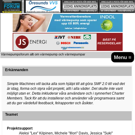
Värmepumpsforum allt om värmepump och värmepumpar
Menu ≡
Erkännanden
Simple Machines vill tacka alla som hjälpt till att göra SMF 2.0 till vad det
är idag, forma och styra vårt projekt, allt i alla väder. Det skulle inte varit
möjligt utan er. Detta inkluderar våra användare och i synnerhet Charter
Members. Tack för att du installerar och använder vår programvara samt
att du ger värdefull feedback, felrapporter och åsikter.
Teamet
Projektsupport
Aleksi "Lex" Kilpinen, Michele "Illori" Davis, Jessica "Suki"