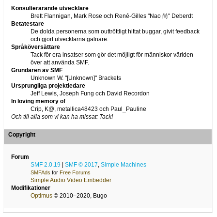
Konsulterarande utvecklare
Brett Flannigan, Mark Rose och René-Gilles "Nao 尚" Deberdt
Betatestare
De dolda personerna som outtröttligt hittat buggar, givit feedback
och gjort utvecklarna galnare.
Språköversättare
Tack för era insatser som gör det möjligt för människor världen
över att använda SMF.
Grundaren av SMF
Unknown W. "[Unknown]" Brackets
Ursprungliga projektledare
Jeff Lewis, Joseph Fung och David Recordon
In loving memory of
Crip, K@, metallica48423 och Paul_Pauline
Och till alla som vi kan ha missat: Tack!
Copyright
Forum
SMF 2.0.19
|
SMF © 2017
,
Simple Machines
SMFAds
for
Free Forums
Simple Audio Video Embedder
Modifikationer
Optimus
© 2010–2020, Bugo