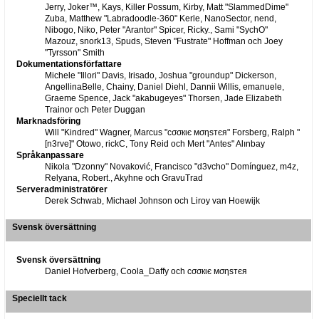
Jerry, Joker™, Kays, Killer Possum, Kirby, Matt "SlammedDime"
Zuba, Matthew "Labradoodle-360" Kerle, NanoSector, nend,
Nibogo, Niko, Peter "Arantor" Spicer, Ricky., Sami "SychO"
Mazouz, snork13, Spuds, Steven "Fustrate" Hoffman och Joey
"Tyrsson" Smith
Dokumentationsförfattare
Michele "Illori" Davis, Irisado, Joshua "groundup" Dickerson,
AngellinaBelle, Chainy, Daniel Diehl, Dannii Willis, emanuele,
Graeme Spence, Jack "akabugeyes" Thorsen, Jade Elizabeth
Trainor och Peter Duggan
Marknadsföring
Will "Kindred" Wagner, Marcus "cσσкιє мσηѕтєя" Forsberg, Ralph "
[n3rve]" Otowo, rickC, Tony Reid och Mert "Antes" Alınbay
Språkanpassare
Nikola "Dzonny" Novaković, Francisco "d3vcho" Domínguez, m4z,
Relyana, Robert., Akyhne och GravuTrad
Serveradministratörer
Derek Schwab, Michael Johnson och Liroy van Hoewijk
Svensk översättning
Svensk översättning
Daniel Hofverberg, Coola_Daffy och cσσкιє мσηѕтєя
Speciellt tack