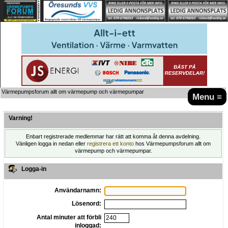
Värmepumpsforum allt om värmepump och värmepumpar
Menu ≡
Varning!
Enbart registrerade medlemmar har rätt att komma åt denna avdelning.
Vänligen logga in nedan eller
registrera ett konto
hos Värmepumpsforum allt om
värmepump och värmepumpar.
Logga-in
Användarnamn:
Lösenord:
Antal minuter att förbli
inloggad: