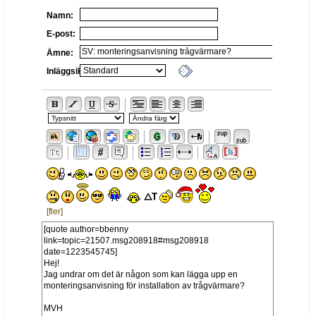
Namn:
E-post:
Ämne:
Inläggsikon:
[fler]