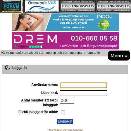
Värmepumpsforum allt om värmepump och värmepumpar
»
Logga-in
Menu ≡
Logga-in
Användarnamn:
Lösenord:
Antal minuter att förbli
inloggad:
Förbli inloggad för alltid:
Glömt bort ditt lösenord?