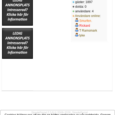
gäster: 1897
dolda: 0
användare: 4
Användare online
:
Smurfen.
Rickard
T Ramsmark
tyke
SimplePortal 2.3.8 © 2008-2026, SimplePortal