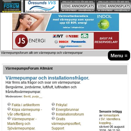
Värmepumpsforum allt om värmepump och värmepumpar
Menu ≡
VärmepumpsForum Allmänt
Värmepumpar och installationsfrågor.
Här finns alla frågor och svar om värmepumpar.
Bergvärme, jordvärme, luft/luft, luft/vatten och
frånluftsvärmepumpar.
Moderatorer:
Bertil
,
purjo__
Fakta i artikelform
Frikyla!
Köpa värmepump -
Energibrunnar
Senaste inlägg
Vår offerttjänst.
Installationsforum
av
tomasbjork
Värmepumpar -
Gratis
i
SV: Identifiera
koppling...
Mark/Berg och
värmepumpsoffert,
skrivet 06 augusti
Sjövärmepumpar.
Support
2026, 06:11:50