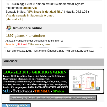
861003 inlägg i 76998 ämnen av 50554 medlemmar. Nyaste
medlemmen:
algojervia
Senaste inlägg:
"
SV: Snart är det dax! Ri...
"
(
Idag
kl. 09:31:05 )
Visa de senaste inläggen på forumet.
[Mer statistik]
Användare online
1897 gäster, 4 användare
Aktiva användare under de senaste 30 minuterna:
Smurfen.
,
Rickard
,
T Ramsmark
,
tyke
Flest online idag:
2266
. Flest online någonsin: 28297 (05 april 2026, 00:54:22)
Annonser