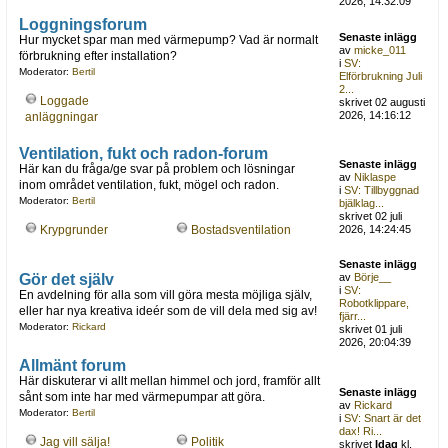
2026, 14:32:09
Loggningsforum
Senaste inlägg
Hur mycket spar man med värmepump? Vad är normalt
av
micke_011
förbrukning efter installation?
i
SV:
Moderator:
Bertil
Elförbrukning Juli
2...
Loggade
skrivet 02 augusti
2026, 14:16:12
anläggningar
Ventilation, fukt och radon-forum
Senaste inlägg
Här kan du fråga/ge svar på problem och lösningar
av
Niklaspe
inom området ventilation, fukt, mögel och radon.
i
SV: Tillbyggnad
Moderator:
Bertil
bjälklag...
skrivet 02 juli
Krypgrunder
Bostadsventilation
2026, 14:24:45
Senaste inlägg
Gör det själv
av
Börje__
i
SV:
En avdelning för alla som vill göra mesta möjliga själv,
Robotklippare,
eller har nya kreativa ideér som de vill dela med sig av!
fjärr...
Moderator:
Rickard
skrivet 01 juli
2026, 20:04:39
Allmänt forum
Här diskuterar vi allt mellan himmel och jord, framför allt
Senaste inlägg
sånt som inte har med värmepumpar att göra.
av
Rickard
Moderator:
Bertil
i
SV: Snart är det
dax! Ri...
Jag vill sälja!
Politik
skrivet
Idag
kl.