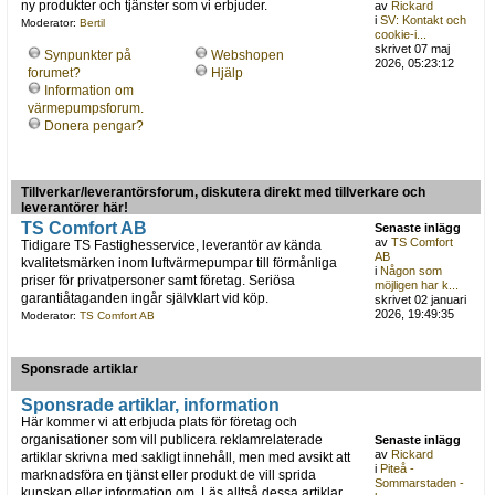
ny produkter och tjänster som vi erbjuder.
av
Rickard
i
SV: Kontakt och
Moderator:
Bertil
cookie-i...
skrivet 07 maj
Synpunkter på
Webshopen
2026, 05:23:12
forumet?
Hjälp
Information om
värmepumpsforum.
Donera pengar?
Tillverkar/leverantörsforum, diskutera direkt med tillverkare och
leverantörer här!
TS Comfort AB
Senaste inlägg
av
TS Comfort
Tidigare TS Fastighesservice, leverantör av kända
AB
kvalitetsmärken inom luftvärmepumpar till förmånliga
i
Någon som
priser för privatpersoner samt företag. Seriösa
möjligen har k...
garantiåtaganden ingår självklart vid köp.
skrivet 02 januari
2026, 19:49:35
Moderator:
TS Comfort AB
Sponsrade artiklar
Sponsrade artiklar, information
Här kommer vi att erbjuda plats för företag och
organisationer som vill publicera reklamrelaterade
Senaste inlägg
av
Rickard
artiklar skrivna med sakligt innehåll, men med avsikt att
i
Piteå -
marknadsföra en tjänst eller produkt de vill sprida
Sommarstaden -
kunskap eller information om. Läs alltså dessa artiklar