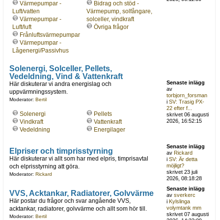
Värmepumpar -
Bidrag och stöd -
Luft/vatten
Värmepump, solfångare,
Värmepumpar -
solceller, vindkraft
Luft/luft
Övriga frågor
Frånluftsvärmepumpar
Värmepumpar -
Lågenergi/Passivhus
Solenergi, Solceller, Pellets,
Vedeldning, Vind & Vattenkraft
Senaste inlägg
Här diskuterar vi andra energislag och
av
uppvärmningssystem.
torbjorn_forsman
Moderator:
Bertil
i
SV: Trasig PX-
22 efter f...
Solenergi
Pellets
skrivet 06 augusti
2026, 16:52:15
Vindkraft
Vattenkraft
Vedeldning
Energilager
Senaste inlägg
Elpriser och timprisstyrning
av
Rickard
Här diskuterar vi allt som har med elpris, timprisavtal
i
SV: Är detta
möjligt?
och elprisstyrning att göra.
skrivet 23 juli
Moderator:
Rickard
2026, 08:18:28
Senaste inlägg
VVS, Acktankar, Radiatorer, Golvvärme
av
sverkerc
Här postar du frågor och svar angående VVS,
i
Kylslinga
volymtank mm
acktankar, radiatorer, golvvärme och allt som hör till.
skrivet 07 augusti
Moderator:
Bertil