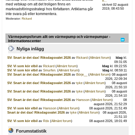
h...
med vetskap om att det troligen finns en
skrivet 02 augusti
2019, 08:43:50
marknadsföringsstrategi hos författaren. Artiklarna går
inte svara på eller kommentera.
Moderator:
Rickard
Värmepumpsforum allt om värmepump och värmepumpar -
Informationscenter
Nyliga inlägg
SV: Snart är det dax! Riksdagsvalet 2026
av
Rickard
(
Allmänt forum
)
Idag
kl.
09:31:05
SV: Vi som kör elbil
av
Rickard
(
Allmänt forum
)
Idag
kl. 09:22:55
SV: Vi som kör elbil
av
Smurfen.
(
Allmänt forum
)
Idag
kl. 08:59:11
SV: Snart är det dax! Riksdagsvalet 2026
av
Börje__
(
Allmänt forum
)
08 augusti
2026, 22:09:34
SV: Snart är det dax! Riksdagsvalet 2026
av
tyke
(
Allmänt forum
)
08 augusti
2026, 21:55:10
SV: Snart är det dax! Riksdagsvalet 2026
av
tyke
(
Allmänt forum
)
08 augusti
2026, 21:54:10
SV: Snart är det dax! Riksdagsvalet 2026
av
Hansson
(
Allmänt forum
)
08
augusti 2026, 21:52:29
SV: Vi som kör elbil
av
Hansson
(
Allmänt forum
)
08 augusti 2026, 21:51:49
Snart är det dax! Riksdagsvalet 2026
av
tyke
(
Allmänt forum
)
08 augusti 2026,
21:51:10
SV: Vi som kör elbil
av
Rdx
(
Allmänt forum
)
08 augusti 2026, 18:01:49
Forumstatistik