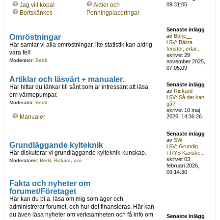
Jag vill köpa!
Aktier och
09:31:05
Bortskänkes
Penningplaceringar
Senaste inlägg
Omröstningar
av
Börje__
i
SV: Bästa
Här samlar vi alla omröstningar, lite statistik kan aldrig
fönster, erfar...
vara fel!
skrivet 29
Moderator:
Bertil
november 2025,
07:05:09
Artiklar och läsvärt + manualer.
Senaste inlägg
Här hittar du länkar till sånt som är intressant att läsa
av
Rickard
om värmepumpar.
i
SV: Så det kan
Moderator:
Bertil
gå?
skrivet 10 maj
Manualer
2026, 14:36:26
Senaste inlägg
av
SW
Grundläggande kylteknik
i
SV: Grundig
Här diskuterar vi grundläggande kylteknik-kunskap.
FRYS Kanske...
skrivet 03
Moderatorer:
Bertil
,
Rickard
,
ace
februari 2026,
09:14:30
Fakta och nyheter om
forumet/Företaget
Här kan du bl.a. läsa om mig som äger och
administrerar forumet, och hur det finansieras. Här kan
du även läsa nyheter om verksamheten och få info om
Senaste inlägg