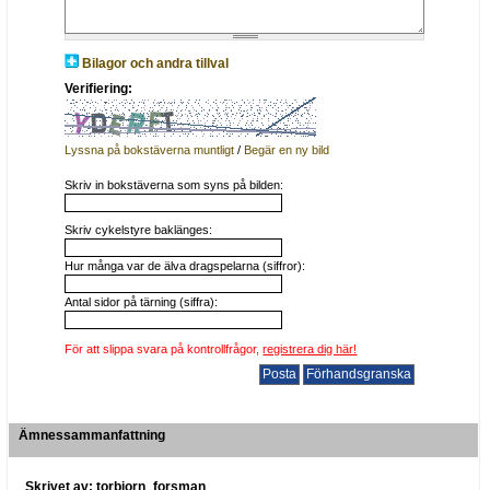
Bilagor och andra tillval
Verifiering:
Lyssna på bokstäverna muntligt
/
Begär en ny bild
Skriv in bokstäverna som syns på bilden:
Skriv cykelstyre baklänges:
Hur många var de älva dragspelarna (siffror):
Antal sidor på tärning (siffra):
För att slippa svara på kontrollfrågor,
registrera dig här!
Ämnessammanfattning
Skrivet av: torbjorn_forsman