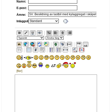
Namn:
E-post:
Ämne:
Inläggsikon:
[fler]