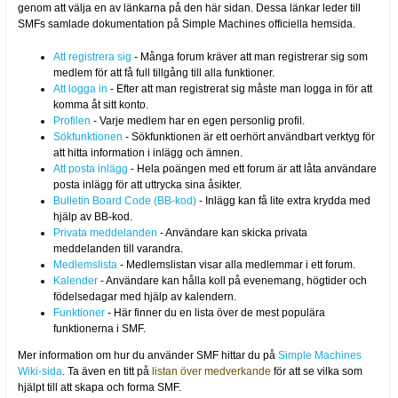
genom att välja en av länkarna på den här sidan. Dessa länkar leder till
SMFs samlade dokumentation på Simple Machines officiella hemsida.
Att registrera sig
- Många forum kräver att man registrerar sig som
medlem för att få full tillgång till alla funktioner.
Att logga in
- Efter att man registrerat sig måste man logga in för att
komma åt sitt konto.
Profilen
- Varje medlem har en egen personlig profil.
Sökfunktionen
- Sökfunktionen är ett oerhört användbart verktyg för
att hitta information i inlägg och ämnen.
Att posta inlägg
- Hela poängen med ett forum är att låta användare
posta inlägg för att uttrycka sina åsikter.
Bulletin Board Code (BB-kod)
- Inlägg kan få lite extra krydda med
hjälp av BB-kod.
Privata meddelanden
- Användare kan skicka privata
meddelanden till varandra.
Medlemslista
- Medlemslistan visar alla medlemmar i ett forum.
Kalender
- Användare kan hålla koll på evenemang, högtider och
födelsedagar med hjälp av kalendern.
Funktioner
- Här finner du en lista över de mest populära
funktionerna i SMF.
Mer information om hur du använder SMF hittar du på
Simple Machines
Wiki-sida
. Ta även en titt på
listan över medverkande
för att se vilka som
hjälpt till att skapa och forma SMF.