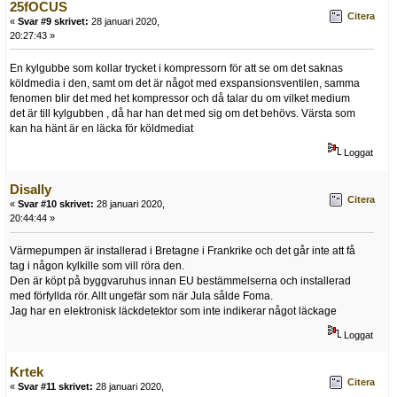
25fOCUS
Citera
«
Svar #9 skrivet:
28 januari 2020,
20:27:43 »
En kylgubbe som kollar trycket i kompressorn för att se om det saknas
köldmedia i den, samt om det är något med exspansionsventilen, samma
fenomen blir det med het kompressor och då talar du om vilket medium
det är till kylgubben , då har han det med sig om det behövs. Värsta som
kan ha hänt är en läcka för köldmediat
Loggat
Disally
Citera
«
Svar #10 skrivet:
28 januari 2020,
20:44:44 »
Värmepumpen är installerad i Bretagne i Frankrike och det går inte att få
tag i någon kylkille som vill röra den.
Den är köpt på byggvaruhus innan EU bestämmelserna och installerad
med förfyllda rör. Allt ungefär som när Jula sålde Foma.
Jag har en elektronisk läckdetektor som inte indikerar något läckage
Loggat
Krtek
Citera
«
Svar #11 skrivet:
28 januari 2020,