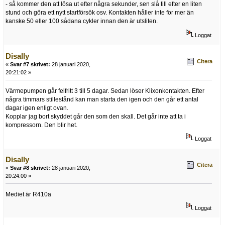
- så kommer den att lösa ut efter några sekunder, sen slå till efter en liten
stund och göra ett nytt startförsök osv. Kontakten håller inte för mer än
kanske 50 eller 100 sådana cykler innan den är utsliten.
Loggat
Disally
Citera
«
Svar #7 skrivet:
28 januari 2020,
20:21:02 »
Värmepumpen går felfritt 3 till 5 dagar. Sedan löser Klixonkontakten. Efter
några timmars stillestånd kan man starta den igen och den går ett antal
dagar igen enligt ovan.
Kopplar jag bort skyddet går den som den skall. Det går inte att ta i
kompressorn. Den blir het.
Loggat
Disally
Citera
«
Svar #8 skrivet:
28 januari 2020,
20:24:00 »
Mediet är R410a
Loggat