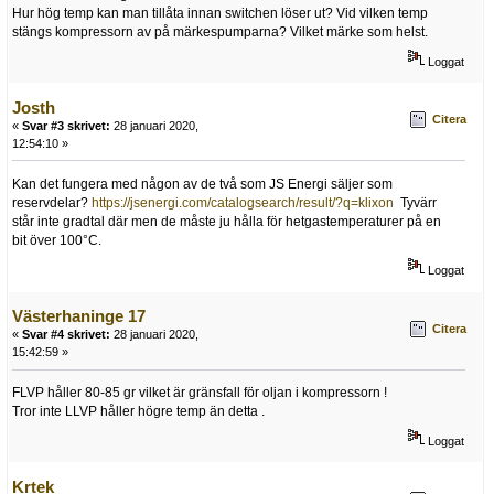
Hur hög temp kan man tillåta innan switchen löser ut? Vid vilken temp
stängs kompressorn av på märkespumparna? Vilket märke som helst.
Loggat
Josth
Citera
«
Svar #3 skrivet:
28 januari 2020,
12:54:10 »
Kan det fungera med någon av de två som JS Energi säljer som
reservdelar?
https://jsenergi.com/catalogsearch/result/?q=klixon
Tyvärr
står inte gradtal där men de måste ju hålla för hetgastemperaturer på en
bit över 100°C.
Loggat
Västerhaninge 17
Citera
«
Svar #4 skrivet:
28 januari 2020,
15:42:59 »
FLVP håller 80-85 gr vilket är gränsfall för oljan i kompressorn !
Tror inte LLVP håller högre temp än detta .
Loggat
Krtek