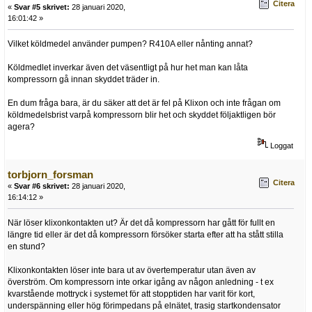
Citera
«
Svar #5 skrivet:
28 januari 2020,
16:01:42 »
Vilket köldmedel använder pumpen? R410A eller nånting annat?
Köldmedlet inverkar även det väsentligt på hur het man kan låta
kompressorn gå innan skyddet träder in.
En dum fråga bara, är du säker att det är fel på Klixon och inte frågan om
köldmedelsbrist varpå kompressorn blir het och skyddet följaktligen bör
agera?
Loggat
torbjorn_forsman
Citera
«
Svar #6 skrivet:
28 januari 2020,
16:14:12 »
När löser klixonkontakten ut? Är det då kompressorn har gått för fullt en
längre tid eller är det då kompressorn försöker starta efter att ha stått stilla
en stund?
Klixonkontakten löser inte bara ut av övertemperatur utan även av
överström. Om kompressorn inte orkar igång av någon anledning - t ex
kvarstående mottryck i systemet för att stopptiden har varit för kort,
underspänning eller hög förimpedans på elnätet, trasig startkondensator