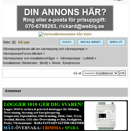
Sidor: [
1
]
Gå upp
SVARA
SKICKA ÄMNET
SKRIV UT
Värmepumpsforum allt om värmepump och värmepumpar
»
VärmepumpsForum Allmänt
»
Värmepumpar och installationsfrågor.
»
Värmepumpar - Luft/luft
»
Installationer
(Moderator:
Bertil
) »
Ämne:
Kompressor
Gå till:
Annonser