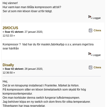
Hej vänner!
Hur varm kan man tillåta kompressorn att bli?
Ser ut som min klixon löser ut för tidigt.
Loggat
25fOCUS
Citera
«
Svar #1 skrivet:
27 januari 2020,
12:52:33 »
Kompressor ? Vad har du för maskin,fabrika/typ o.s.v, annars inget bra
svar härifrån
Loggat
Disally
Citera
«
Svar #2 skrivet:
28 januari 2020,
12:36:50 »
Hej,
Det är en kinapump installerad i Frankrike. Märket är Airton.
På kompressorn sitter en klixon bimetalswitch som skydd för hög
kompressortemperatur.
Om man kortsluter denna switch fungerar luftvärmepumpen.
Jag behöver köpa en ny switch och dom finns för olika temperaturer.
Tillverkaren har inga reservdelar.