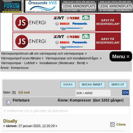
Värmepumpsforum allt om värmepump och värmepumpar
»
Menu ≡
VärmepumpsForum Allmänt
»
Värmepumpar och installationsfrågor.
»
Värmepumpar - Luft/luft
»
Installationer
(Moderator:
Bertil
) »
Ämne:
Kompressor
SVARA
SKICKA ÄMNET
SKRIV UT
Sidor: [
1
]
Gå ned
Författare
Ämne: Kompressor (läst 3202 gånger)
0 medlemmar och 1 gäst tittar på detta ämne.
Disally
Citera
«
skrivet:
27 januari 2020, 12:20:29 »