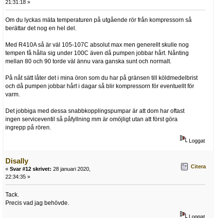
21:31:18 »
Om du lyckas mäta temperaturen på utgående rör från kompressorn så
berättar det nog en hel del.
Med R410A så är väl 105-107C absolut max men generellt skulle nog
tempen få hålla sig under 100C även då pumpen jobbar hårt. Nånting
mellan 80 och 90 torde väl ännu vara ganska sunt och normalt.
På nåt sätt låter det i mina öron som du har på gränsen till köldmedelbrist
och då pumpen jobbar hårt i dagar så blir kompressorn för eventuellt för
varm.
Det jobbiga med dessa snabbkopplingspumpar är att dom har oftast
ingen serviceventil så påfyllning mm är omöjligt utan att först göra
ingrepp på rören.
Loggat
Disally
Citera
«
Svar #12 skrivet:
28 januari 2020,
22:34:35 »
Tack.
Precis vad jag behövde.
Loggat