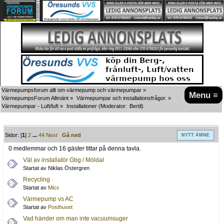
Värmepumpsforum allt om värmepump och värmepumpar
»
Menu ≡
VärmepumpsForum Allmänt
»
Värmepumpar och installationsfrågor.
»
Värmepumpar - Luft/luft
»
Installationer
(Moderator:
Bertil
)
Sidor: [
1
]
2
...
44
Next
Gå ned
NYTT ÄMNE
0 medlemmar och 16 gäster tittar på denna tavla.
Väl av installatör Gbg / Möldal
Startat av Niklas Östergren
Recycling
Startat av
Micc
Värmepump vs AC
Startat av
Posthuset
Vad händer om man inte vacuumsuger