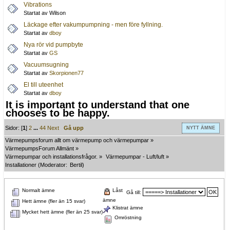
Vibrations
Startat av Wilson
Läckage efter vakumpumpning - men före fyllning.
Startat av
dboy
Nya rör vid pumpbyte
Startat av
GS
Vacuumsugning
Startat av
Skorpionen77
El till uteenhet
Startat av
dboy
It is important to understand that one
chooses to be happy.
Sidor: [
1
]
2
...
44
Next
Gå upp
NYTT ÄMNE
Värmepumpsforum allt om värmepump och värmepumpar
»
VärmepumpsForum Allmänt
»
Värmepumpar och installationsfrågor.
»
Värmepumpar - Luft/luft
»
Installationer
(Moderator:
Bertil
)
Normalt ämne
Låst
Gå till:
ämne
Hett ämne (fler än 15 svar)
Klistrat ämne
Mycket hett ämne (fler än 25 svar)
Omröstning