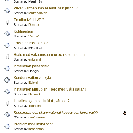
Startat av Martin Sv
Vilken värmepump är bäst i test just nu?
Startat av
Mattehonken
En eller två LLVP ?
Startat av
Rexrex
Köldmedium
Startat av
Värme1
Trasig defrost-sensor
Startat av MrCulldal
Hjälp med vakuumsugning och köldmedium
Startat av
erikssmt
Installation panasonic
Startat av Dangin
Kondensvatten vid kyla
Startat av
Esiord
Installation Mitsubishi Hero med 5 års garanti
Startat av
Nicsnick
Installera gammal luft/luft, värt det?
Startat av
Tegheim
Kopplingar och skarvmaterial koppar-rör, köpa var??
Startat av
heatmannen
Problem med installation
Startat av
larssaman