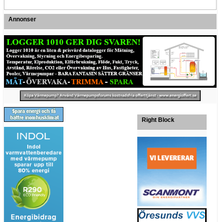
Annonser
Right Block