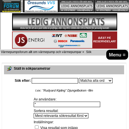
Värmepumpsforum allt om värmepump och värmepumpar
»
Sök
Menu ≡
Ställ in sökparametrar
Sök efter:
t.ex:
"Rudyard Kipling" Djungelboken -film
Av användare:
Sortera resultat:
Inställningar:
Visa resultat som inlägg