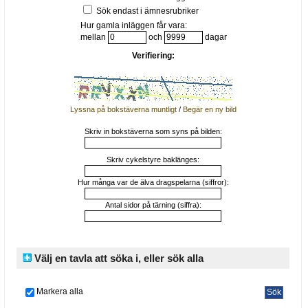
Sök endast i ämnesrubriker
Hur gamla inläggen får vara:
mellan
och
dagar
Verifiering:
Lyssna på bokstäverna muntligt
/
Begär en ny bild
Skriv in bokstäverna som syns på bilden:
Skriv cykelstyre baklänges:
Hur många var de älva dragspelarna (siffror):
Antal sidor på tärning (siffra):
Välj en tavla att söka i, eller sök alla
Markera alla