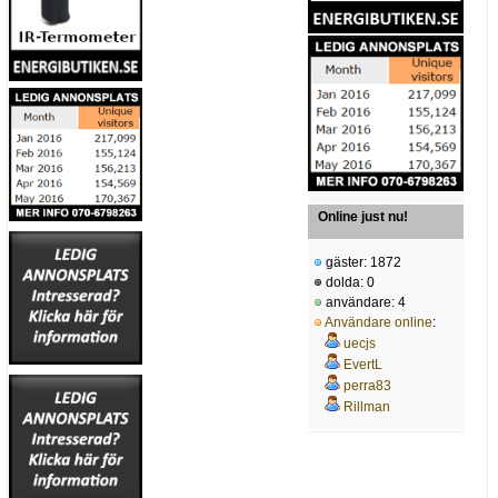
Online just nu!
gäster: 1872
dolda: 0
användare: 4
Användare online
:
uecjs
EvertL
perra83
Rillman