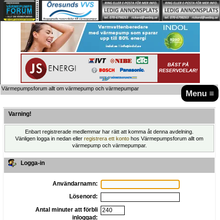
Värmepumpsforum allt om värmepump och värmepumpar
Menu ≡
Varning!
Enbart registrerade medlemmar har rätt att komma åt denna avdelning.
Vänligen logga in nedan eller
registrera ett konto
hos Värmepumpsforum allt om
värmepump och värmepumpar.
Logga-in
Användarnamn:
Lösenord:
Antal minuter att förbli
inloggad: