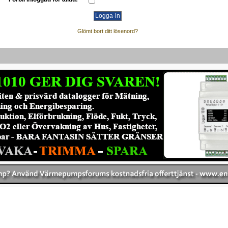
Glömt bort ditt lösenord?