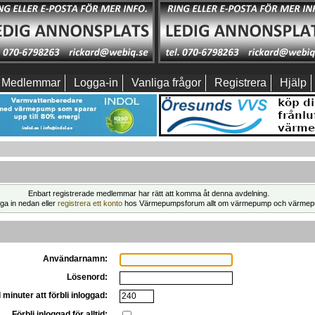
Medlemmar
Logga-in
Vanliga frågor
Registrera
Hjälp
Enbart registrerade medlemmar har rätt att komma åt denna avdelning.
ga in nedan eller
registrera ett konto
hos Värmepumpsforum allt om värmepump och värmep
Användarnamn:
Lösenord:
 minuter att förbli inloggad:
Förbli inloggad för alltid: