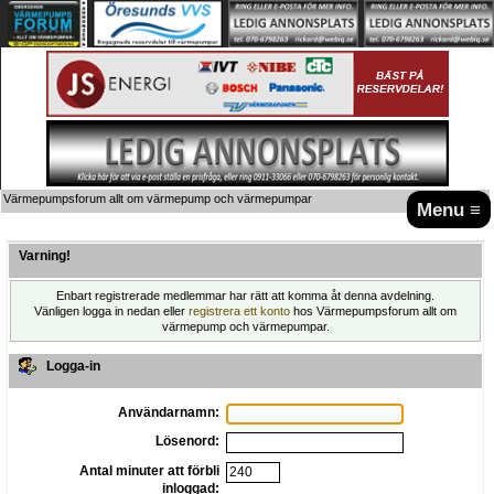
Värmepumpsforum allt om värmepump och värmepumpar
Menu ≡
Varning!
Enbart registrerade medlemmar har rätt att komma åt denna avdelning.
Vänligen logga in nedan eller
registrera ett konto
hos Värmepumpsforum allt om
värmepump och värmepumpar.
Logga-in
Användarnamn:
Lösenord:
Antal minuter att förbli
inloggad: