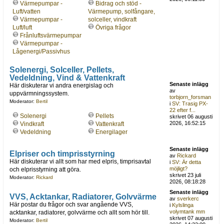
Värmepumpar -
Bidrag och stöd -
Luft/vatten
Värmepump, solfångare,
Värmepumpar -
solceller, vindkraft
Luft/luft
Övriga frågor
Frånluftsvärmepumpar
Värmepumpar -
Lågenergi/Passivhus
Solenergi, Solceller, Pellets,
Vedeldning, Vind & Vattenkraft
Senaste inlägg
Här diskuterar vi andra energislag och
av
uppvärmningssystem.
torbjorn_forsman
Moderator:
Bertil
i
SV: Trasig PX-
22 efter f...
Solenergi
Pellets
skrivet 06 augusti
2026, 16:52:15
Vindkraft
Vattenkraft
Vedeldning
Energilager
Senaste inlägg
Elpriser och timprisstyrning
av
Rickard
Här diskuterar vi allt som har med elpris, timprisavtal
i
SV: Är detta
möjligt?
och elprisstyrning att göra.
skrivet 23 juli
Moderator:
Rickard
2026, 08:18:28
Senaste inlägg
VVS, Acktankar, Radiatorer, Golvvärme
av
sverkerc
Här postar du frågor och svar angående VVS,
i
Kylslinga
volymtank mm
acktankar, radiatorer, golvvärme och allt som hör till.
skrivet 07 augusti
Moderator:
Bertil