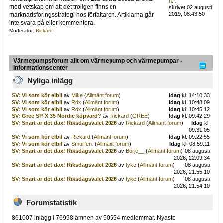
h...
med vetskap om att det troligen finns en
skrivet 02 augusti
2019, 08:43:50
marknadsföringsstrategi hos författaren. Artiklarna går
inte svara på eller kommentera.
Moderator:
Rickard
Värmepumpsforum allt om värmepump och värmepumpar -
Informationscenter
Nyliga inlägg
SV: Vi som kör elbil
av
Mike
(
Allmänt forum
)
Idag
kl. 14:10:33
SV: Vi som kör elbil
av
Rdx
(
Allmänt forum
)
Idag
kl. 10:48:09
SV: Vi som kör elbil
av
Rdx
(
Allmänt forum
)
Idag
kl. 10:45:12
SV: Gree SP-X 35 Nordic köpvärd?
av
Rickard
(
GREE
)
Idag
kl. 09:42:29
SV: Snart är det dax! Riksdagsvalet 2026
av
Rickard
(
Allmänt forum
)
Idag
kl.
09:31:05
SV: Vi som kör elbil
av
Rickard
(
Allmänt forum
)
Idag
kl. 09:22:55
SV: Vi som kör elbil
av
Smurfen.
(
Allmänt forum
)
Idag
kl. 08:59:11
SV: Snart är det dax! Riksdagsvalet 2026
av
Börje__
(
Allmänt forum
)
08 augusti
2026, 22:09:34
SV: Snart är det dax! Riksdagsvalet 2026
av
tyke
(
Allmänt forum
)
08 augusti
2026, 21:55:10
SV: Snart är det dax! Riksdagsvalet 2026
av
tyke
(
Allmänt forum
)
08 augusti
2026, 21:54:10
Forumstatistik
861007 inlägg i 76998 ämnen av 50554 medlemmar. Nyaste