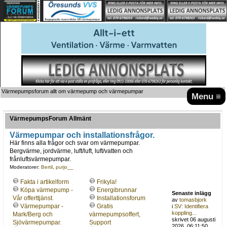
Värmepumpsforum allt om värmepump och värmepumpar
Menu ≡
VärmepumpsForum Allmänt
Värmepumpar och installationsfrågor.
Här finns alla frågor och svar om värmepumpar.
Bergvärme, jordvärme, luft/luft, luft/vatten och
frånluftsvärmepumpar.
Moderatorer:
Bertil
,
purjo__
Fakta i artikelform
Frikyla!
Köpa värmepump -
Energibrunnar
Senaste inlägg
Vår offerttjänst.
Installationsforum
av
tomasbjork
Värmepumpar -
Gratis
i
SV: Identifiera
koppling...
Mark/Berg och
värmepumpsoffert,
skrivet 06 augusti
Sjövärmepumpar.
Support
2026, 06:11:50