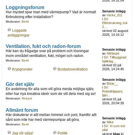
2026, 14:32:09
Loggningsforum
Senaste inlägg
Hur mycket spar man med värmepump? Vad är normalt
av
micke_011
förbrukning efter installation?
i
SV:
Moderator:
Bertil
Elförbrukning Juli
2...
Loggade
skrivet 02 augusti
2026, 14:16:12
anläggningar
Ventilation, fukt och radon-forum
Senaste inlägg
Här kan du fråga/ge svar på problem och lösningar
av
Niklaspe
inom området ventilation, fukt, mögel och radon.
i
SV: Tillbyggnad
Moderator:
Bertil
bjälklag...
skrivet 02 juli
Krypgrunder
Bostadsventilation
2026, 14:24:45
Senaste inlägg
Gör det själv
av
Börje__
i
SV:
En avdelning för alla som vill göra mesta möjliga själv,
Robotklippare,
eller har nya kreativa ideér som de vill dela med sig av!
fjärr...
Moderator:
Rickard
skrivet 01 juli
2026, 20:04:39
Allmänt forum
Här diskuterar vi allt mellan himmel och jord, framför allt
Senaste inlägg
sånt som inte har med värmepumpar att göra.
av
Mike
Moderator:
Bertil
i
SV: Vi som kör
elbil
Jag vill sälja!
Politik
skrivet
Idag
kl.