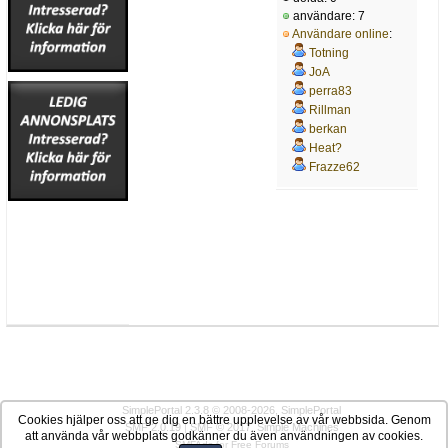
användare: 7
Användare online
:
Totning
JoA
perra83
Rillman
berkan
Heat?
Frazze62
SimplePortal 2.3.8 © 2008-2026, SimplePortal
Cookies hjälper oss att ge dig en bättre upplevelse av vår webbsida. Genom
SMF 2.0.19
|
SMF © 2017
,
Simple Machines
att använda vår webbplats godkänner du även användningen av cookies.
SMFAds
for
Free Forums