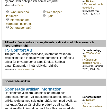
ny produkter och tjänster som vi erbjuder.
av
Rickard
i
SV: Kontakt och
Moderator:
Bertil
cookie-i...
skrivet 07 maj
Synpunkter på
Webshopen
2026, 05:23:12
forumet?
Hjälp
Information om
värmepumpsforum.
Donera pengar?
Tillverkar/leverantörsforum, diskutera direkt med tillverkare och
leverantörer här!
TS Comfort AB
Senaste inlägg
av
TS Comfort
Tidigare TS Fastighesservice, leverantör av kända
AB
kvalitetsmärken inom luftvärmepumpar till förmånliga
i
Någon som
priser för privatpersoner samt företag. Seriösa
möjligen har k...
garantiåtaganden ingår självklart vid köp.
skrivet 02 januari
2026, 19:49:35
Moderator:
TS Comfort AB
Sponsrade artiklar
Sponsrade artiklar, information
Här kommer vi att erbjuda plats för företag och
organisationer som vill publicera reklamrelaterade
Senaste inlägg
av
Rickard
artiklar skrivna med sakligt innehåll, men med avsikt att
i
Piteå -
marknadsföra en tjänst eller produkt de vill sprida
Sommarstaden -
kunskap eller information om. Läs alltså dessa artiklar