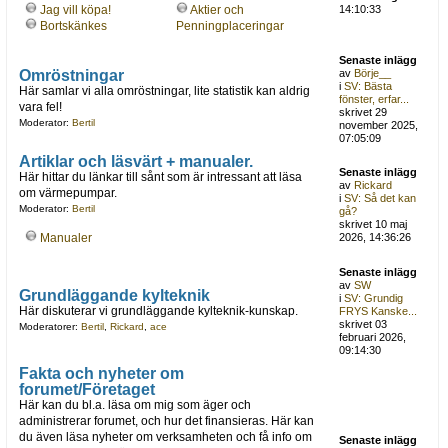
Jag vill köpa!
Aktier och
14:10:33
Bortskänkes
Penningplaceringar
Senaste inlägg
Omröstningar
av
Börje__
i
SV: Bästa
Här samlar vi alla omröstningar, lite statistik kan aldrig
fönster, erfar...
vara fel!
skrivet 29
Moderator:
Bertil
november 2025,
07:05:09
Artiklar och läsvärt + manualer.
Senaste inlägg
Här hittar du länkar till sånt som är intressant att läsa
av
Rickard
om värmepumpar.
i
SV: Så det kan
Moderator:
Bertil
gå?
skrivet 10 maj
Manualer
2026, 14:36:26
Senaste inlägg
av
SW
Grundläggande kylteknik
i
SV: Grundig
Här diskuterar vi grundläggande kylteknik-kunskap.
FRYS Kanske...
skrivet 03
Moderatorer:
Bertil
,
Rickard
,
ace
februari 2026,
09:14:30
Fakta och nyheter om
forumet/Företaget
Här kan du bl.a. läsa om mig som äger och
administrerar forumet, och hur det finansieras. Här kan
du även läsa nyheter om verksamheten och få info om
Senaste inlägg