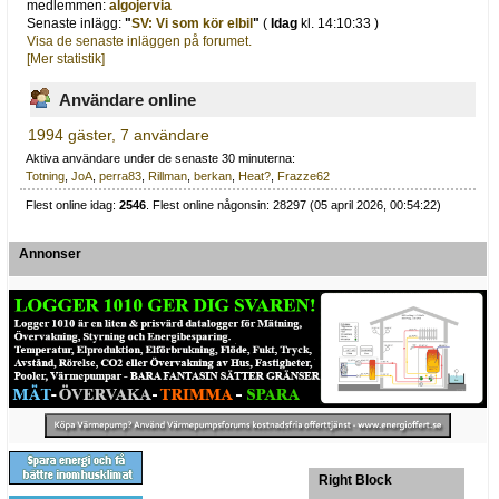
medlemmen:
algojervia
Senaste inlägg:
"
SV: Vi som kör elbil
"
(
Idag
kl. 14:10:33 )
Visa de senaste inläggen på forumet.
[Mer statistik]
Användare online
1994 gäster, 7 användare
Aktiva användare under de senaste 30 minuterna:
Totning
,
JoA
,
perra83
,
Rillman
,
berkan
,
Heat?
,
Frazze62
Flest online idag:
2546
. Flest online någonsin: 28297 (05 april 2026, 00:54:22)
Annonser
Right Block