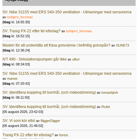
SV: Nibe S1155 med ERS S40-350 ventilation - Utmaningar med sensorerna
av
torbjorn_forsman
[
Idag
kl. 16:55:30]
SV: Trasig PX-22 efter fel elbolag?
av
torbjorn_forsman
[
Idag
kl. 16:52:15]
Maskin för att underlätta att fräsa golvvärme i befintlig golvspån?
av
SUNE73
[
Idag
kl. 12:36:24]
IVT 490 - Sirkulationspumpen går ikke
av
ulfuri
[
Idag
kl. 08:34:03]
SV: Nibe S1155 med ERS S40-350 ventilation - Utmaningar med sensorerna
av
marwe
[
Idag
kl. 07:20:42]
SV: Identifiera koppling till borrhål, (och riskbedömning)
av
tomasbjork
[
Idag
kl. 06:11:50]
SV: Identifiera koppling till borrhål, (och riskbedömning)
av
RoAd
[05 augusti 2026, 23:42:03]
SV: Vi som kör elbil
av
BiggerDigger
[05 augusti 2026, 21:46:02]
Trasig PX-22 efter fel elbolag?
av
forest.