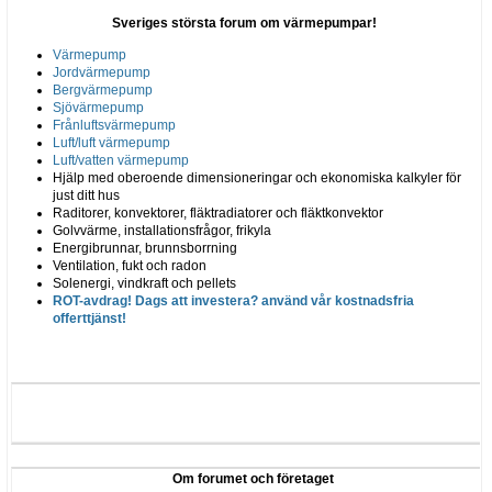
Sveriges största forum om värmepumpar!
Värmepump
Jordvärmepump
Bergvärmepump
Sjövärmepump
Frånluftsvärmepump
Luft/luft värmepump
Luft/vatten värmepump
Hjälp med oberoende dimensioneringar och ekonomiska kalkyler för
just ditt hus
Raditorer, konvektorer, fläktradiatorer och fläktkonvektor
Golvvärme, installationsfrågor, frikyla
Energibrunnar, brunnsborrning
Ventilation, fukt och radon
Solenergi, vindkraft och pellets
ROT-avdrag! Dags att investera? använd vår kostnadsfria
offerttjänst!
Om forumet och företaget