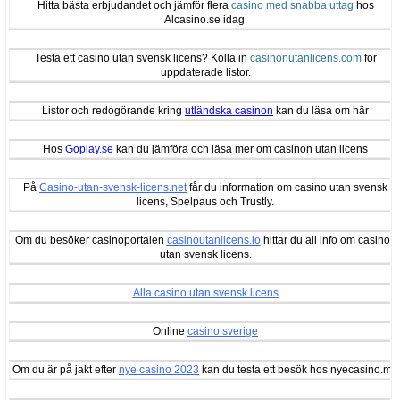
Hitta bästa erbjudandet och jämför flera
casino med snabba uttag
hos
Alcasino.se idag.
Testa ett casino utan svensk licens? Kolla in
casinonutanlicens.com
för
uppdaterade listor.
Listor och redogörande kring
utländska casinon
kan du läsa om här
Hos
Goplay.se
kan du jämföra och läsa mer om casinon utan licens
På
Casino-utan-svensk-licens.net
får du information om casino utan svensk
licens, Spelpaus och Trustly.
Om du besöker casinoportalen
casinoutanlicens.io
hittar du all info om casinon
utan svensk licens.
Alla casino utan svensk licens
Online
casino sverige
Om du är på jakt efter
nye casino 2023
kan du testa ett besök hos nyecasino.me