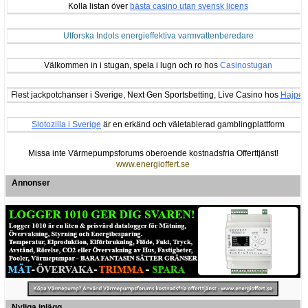
Kolla listan över
bästa casino utan svensk licens
Utforska Indols energieffektiva varmvattenberedare
Välkommen in i stugan, spela i lugn och ro hos
Casinostugan
Flest jackpotchanser i Sverige, Next Gen Sportsbetting, Live Casino hos
Hajper
Slotozilla i Sverige
är en erkänd och väletablerad gamblingplattform
Missa inte Värmepumpsforums oberoende kostnadsfria Offerttjänst!
www.energioffert.se
Annonser
Nyliga inlägg