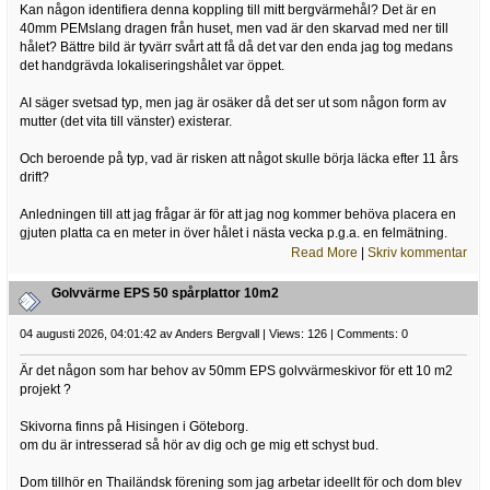
Kan någon identifiera denna koppling till mitt bergvärmehål? Det är en
40mm PEMslang dragen från huset, men vad är den skarvad med ner till
hålet? Bättre bild är tyvärr svårt att få då det var den enda jag tog medans
det handgrävda lokaliseringshålet var öppet.
AI säger svetsad typ, men jag är osäker då det ser ut som någon form av
mutter (det vita till vänster) existerar.
Och beroende på typ, vad är risken att något skulle börja läcka efter 11 års
drift?
Anledningen till att jag frågar är för att jag nog kommer behöva placera en
gjuten platta ca en meter in över hålet i nästa vecka p.g.a. en felmätning.
Read More
|
Skriv kommentar
Golvvärme EPS 50 spårplattor 10m2
04 augusti 2026, 04:01:42 av Anders Bergvall | Views: 126 | Comments: 0
Är det någon som har behov av 50mm EPS golvvärmeskivor för ett 10 m2
projekt ?
Skivorna finns på Hisingen i Göteborg.
om du är intresserad så hör av dig och ge mig ett schyst bud.
Dom tillhör en Thailändsk förening som jag arbetar ideellt för och dom blev