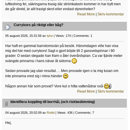
luftledning fel, säkringarna trasig där strömkabeln kommer in har bytt men
de går direkt, är allt trasigt skrot eller endast styrenheten?
Read More
|
Skriv kommentar
Currykors på riktigt eller båg?
05 augusti 2026, 15:31:56 av
tyke
| Views: 174 | Comments: 1
Har haft en gammal barndomsvän på besök. Häromdagen ville han visa
mig det här med currykors! Sagt o gjort böjde till 2 gassvetspinnar i 90
grader. O sedan stegade han fram o åter överårdsplan. Ca var fjärde meter
svängde pinnarna i hans nävar åt sidorna
Sedan provade jag utan resultat…. Men provade igen o ta mig tusan om
inte pinnarna vred sig i mina händer
Någon annan här som provat? Vore kul o hitta vattenådrar oxå
Read More
|
Skriv kommentar
Identifiera koppling till borrhål, (och riskbedömning)
04 augusti 2026, 20:02:09 av
RoAd
| Views: 436 | Comments: 7
Hej,