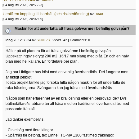
SV: Vi som kör elbil
av
Hansson
[04 augusti 2026, 20:55:23]
Identifiera koppling till borrhål, (och riskbedömning)
av
RoAd
[04 augusti 2026, 20:02:09]
Maskin för att underlätta att fräsa golvvärme i befintlig golvspån?
Idag
kl. 12:36:24 av
SUNE73
| Views: 42 | Comments: 0
Håller på att planera för att fräsa golvvärme i befintlig golvspån.
Uppskattningsvis drygt 200 m2. 16/17 mm slang med plåt. En och en halv
plan med hel källare. En fördelare per plan.
Jag har i tidigare hus fräst med en vanlig överhandfräs. Det fungerar men
är riktigt jobbigt.
I detta projekt tänkte jag försöka hitta någon maskin för att underlätta de
raka fräsningarna. Svängarna kan jag fräsa med överhandsfräs.
Någon som har erfarenhet av en bra lösning eller en beprövad ide? Dvs
bättre/lättare/snabbare än att fräsa med en traditionell överhandsfräs med
passande frässtål.
Jag tänker exempelvis,
- Cirkelsåg med flera klingor.
- Spårfräs för betong, tex Einhell TC-MA 1300 fast med träklingor.