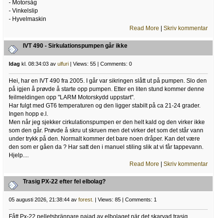
- Motorsåg
- Vinkelslip
- Hyvelmaskin
Read More
|
Skriv kommentar
IVT 490 - Sirkulationspumpen går ikke
Idag
kl. 08:34:03 av
ulfuri
| Views: 55 | Comments: 0
Hei, har en IVT 490 fra 2005. I går var sikringen slått ut på pumpen. Slo den
på igjen å prøvde å starte opp pumpen. Etter en liten stund kommer denne
feilmeldingen opp "LARM Motorskydd uppstart".
Har fulgt med GT6 temperaturen og den ligger stabilt på ca 21-24 grader.
Ingen hopp e.l.
Men når jeg sjekker cirkulationspumpen er den helt kald og den virker ikke
som den går. Prøvde å skru ut skruen men det virker det som det står vann
under trykk på den. Normalt kommer det bare noen dråper. Kan det være
den som er gåen da ? Har satt den i manuel stiling slik at vi får tappevann.
Hjelp....
Read More
|
Skriv kommentar
Trasig PX-22 efter fel elbolag?
05 augusti 2026, 21:38:44 av
forest.
| Views: 85 | Comments: 1
Fått Px-22 pelletsbrännare pajad av elbolaget när det skarvad trasig