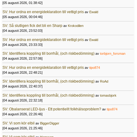
[05 augusti 2026, 01:38:42]
SV: Hur ordna en energideklaration till vettigt pris
av
Ewald
[05 augusti 2026, 00:04:46]
SV: Så slutligen fick det bli en Sharp
av
Krokodilen
[04 augusti 2026, 23:52:03]
SV: Hur ordna en energideklaration till vettigt pris
av
Ewald
[04 augusti 2026, 23:33:33]
SV: Identifiera koppling till borrhål, (och riskbedömning)
av
torbjorn_forsman
[04 augusti 2026, 22:57:06]
SV: Hur ordna en energideklaration till vettigt pris
av
tipo874
[04 augusti 2026, 22:48:21]
SV: Identifiera koppling till borrhål, (och riskbedömning)
av
RoAd
[04 augusti 2026, 22:40:37]
SV: Identifiera koppling till borrhål, (och riskbedömning)
av
tomasbjork
[04 augusti 2026, 22:32:18]
SV: Obalanserat LED-ljus - Ett potentiellt folkhälsoproblem?
av
tipo874
[04 augusti 2026, 22:26:46]
SV: Vi som kör elbil
av
BiggerDigger
[04 augusti 2026, 21:25:46]