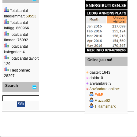
Totalt antal
medlemmar:
50553
Totalt antal
inlägg: 860966
Totalt antal
ämnen: 76992
Totalt antal
kategorier: 4
Totalt antal tavlor:
Online just nu!
129
Flest online:
gäster: 1643
28297
dolda: 0
användare: 3
Search
Användare online
:
ErikB
Frazze62
T Ramsmark