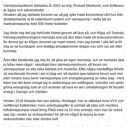
Värmepumpsforum startades år 2003 av mig, Rickard Marklund, som fortfarande
är ägare och administratör.
Orsaken att jag startade forumet var att jag själv hade konverterat vårt hus från
direktverkande el till vattenburet system och värmepump, i detta fall en
markvärmepump med 500 meter kollektor.
Jag lärde mig det jag behövde främst genom att läsa på, och fråga, på Svenska
Värmepumpföreningens hemsida som på den tiden hade ett diskussionsforum
för denna typ av frågor, forumet var inget vidare, men jag kunde i alla fall ta till
mig av de kunskaper som duktiga privatpersoner delgav oss som var ute efter
kunskap.
Året efter bestämde jag mig för att göra en egen hemsida, och en hemsida skall
ju fyllas med något - resultatet blev värmepumpsforum, ett forum om
värmepumpar av alla olika fabrikat och modeller. Efter några halvtaffliga försök
så resulterade forumet i det vi idag ser, ett mycket specialiserat forum som mer
eller mindre bara berör värmepumpar och energibesparing av olika slag - med
tiden har det även smugit sig in avdelningar om solfångare, solceller och andra
gröna energislag som är och kommer att vara en del i omställningen till fossilfri
energi i Sverige och Världen.
Hösten 2018 började min son arbeta i företaget, han är utbildad inom VVS och
certifierad Kyltekniker, hans arbetsuppgifter är primärt att sälja och montera
luftvärmepumpar lokalt kring Piteå med ca 10 mils omnejd, men han lär också
upp sig i resten av verksamheten för att om något år kunna ta över
verksamheten mer eller mindre helt.