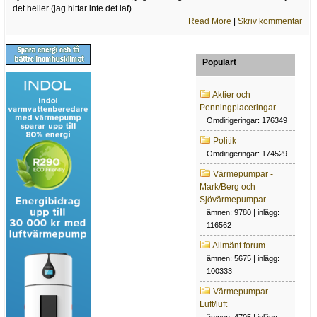
det heller (jag hittar inte det iaf).
Read More
|
Skriv kommentar
Populärt
Aktier och
Penningplaceringar
Omdirigeringar: 176349
Politik
Omdirigeringar: 174529
Värmepumpar -
Mark/Berg och
Sjövärmepumpar.
ämnen: 9780 | inlägg:
116562
Allmänt forum
ämnen: 5675 | inlägg:
100333
Värmepumpar -
Luft/luft