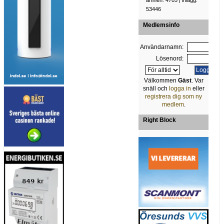
ämnen: 4705 | inlägg:
53446
Medlemsinfo
Användarnamn:
Lösenord:
Välkommen
Gäst
. Var
snäll och
logga in
eller
registrera dig som ny
medlem
.
Right Block