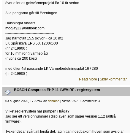
över efter ett golvvärmeprojekt för 10 år sedan.
Alla pengarna går till föreningen.
Hälsningar Anders
moojay22@outlook.com
-----------------------------------------
Jag har totalt 15.5 skivor = ca 10 m2
LK Spårskiva EPS 50, 1200x600
(nr 2419906 )
för 16 mm rör (i värmeplåt)
(nypris ca 200 kr/st)
medföljer 4st passande LK Värmefördelningsplåt 16 / 280
(nr 2419908 )
Read More
|
Skriv kommentar
BOSCH Compress EHP 11 LW/M RF - reglersystem
03 augusti 2026, 17:32:47 av
dabman
| Views: 357 | Comments: 3
Vilket reglersystem har pumpen i fråga?
Jag ser ett versionnummer i displayen som säger version 1.12 (alltså
firmware).
Tycker det är svårt att förstå det, jag hittar inget bakom huven som avslöjar