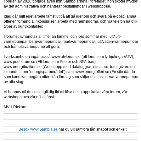
I början av 2020 började även min Sambo arbeta i företaget, hon sköter mycket
av det administrativa och hanterar beställningar i webshoppen.
Idag går mitt eget arbete fämst ut på att gå igenom och svara på e-post, lämna
offerter, förhandla inköpspriser, arbeta med hemsidorna, och via telefon ha olika
typer av kundkontakter.
I forumet avhandlas allt mellan himmel och jord som har med luft/luft-
värmepumpar, bergvärmepumpar, markvärmepumpar, luft/vatten-värmepumpar
och frånluftsvärmepump att göra.
I verksamheten ingår också www.atvforum.se (ett forum om fyrhjulingar/ATV),
www.poolforum.se (Ett forum om Pooler och SPA-bad),
www.energibutiken.se (Webshopp med dataloggrar, elmätare, tempgivare och
liknande inom "energisparområdet") samt www.energioffert.se (En site där du
som kund kan begära offert från företag som säljer och installerar värmepumpar
av alla slag.
Vi hoppas att du som tagit dig tid att läsa detta uppskattar våra forum, vår
webshopp och vår offerttjänst.
MVH Rickard
Besök www.Sambla.se
när du vill jämföra lån snabbt och enkelt