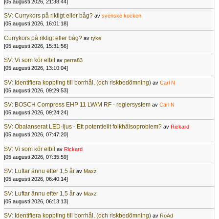
[05 augusti 2026, 21:38:44]
SV: Currykors på riktigt eller båg?
av
svenske kocken
[05 augusti 2026, 16:01:18]
Currykors på riktigt eller båg?
av
tyke
[05 augusti 2026, 15:31:56]
SV: Vi som kör elbil
av
perra83
[05 augusti 2026, 13:10:04]
SV: Identifiera koppling till borrhål, (och riskbedömning)
av
Carl N
[05 augusti 2026, 09:29:53]
SV: BOSCH Compress EHP 11 LW/M RF - reglersystem
av
Carl N
[05 augusti 2026, 09:24:24]
SV: Obalanserat LED-ljus - Ett potentiellt folkhälsoproblem?
av
Rickard
[05 augusti 2026, 07:47:20]
SV: Vi som kör elbil
av
Rickard
[05 augusti 2026, 07:35:59]
SV: Luftar ännu efter 1,5 år
av
Maxz
[05 augusti 2026, 06:40:14]
SV: Luftar ännu efter 1,5 år
av
Maxz
[05 augusti 2026, 06:13:13]
SV: Identifiera koppling till borrhål, (och riskbedömning)
av
RoAd