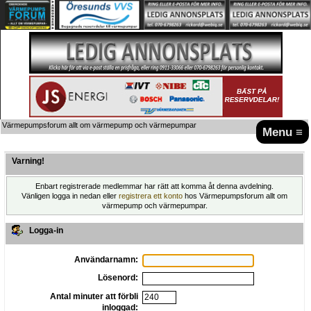
Värmepumpsforum allt om värmepump och värmepumpar
Menu ≡
Varning!
Enbart registrerade medlemmar har rätt att komma åt denna avdelning.
Vänligen logga in nedan eller
registrera ett konto
hos Värmepumpsforum allt om
värmepump och värmepumpar.
Logga-in
Användarnamn:
Lösenord:
Antal minuter att förbli
inloggad: