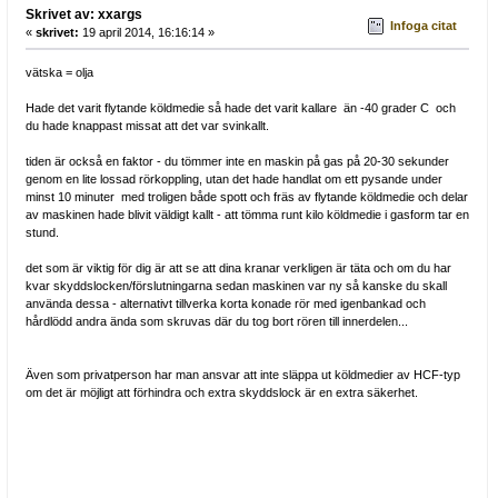
Skrivet av: xxargs
Infoga citat
«
skrivet:
19 april 2014, 16:16:14 »
vätska = olja
Hade det varit flytande köldmedie så hade det varit kallare än -40 grader C och
du hade knappast missat att det var svinkallt.
tiden är också en faktor - du tömmer inte en maskin på gas på 20-30 sekunder
genom en lite lossad rörkoppling, utan det hade handlat om ett pysande under
minst 10 minuter med troligen både spott och fräs av flytande köldmedie och delar
av maskinen hade blivit väldigt kallt - att tömma runt kilo köldmedie i gasform tar en
stund.
det som är viktig för dig är att se att dina kranar verkligen är täta och om du har
kvar skyddslocken/förslutningarna sedan maskinen var ny så kanske du skall
använda dessa - alternativt tillverka korta konade rör med igenbankad och
hårdlödd andra ända som skruvas där du tog bort rören till innerdelen...
Även som privatperson har man ansvar att inte släppa ut köldmedier av HCF-typ
om det är möjligt att förhindra och extra skyddslock är en extra säkerhet.