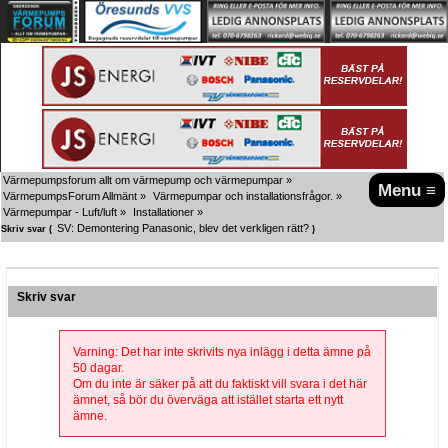
Värmepumpsforum allt om värmepump och värmepumpar
»
Menu ≡
VärmepumpsForum Allmänt
»
Värmepumpar och installationsfrågor.
»
Värmepumpar - Luft/luft
»
Installationer
»
SV: Demontering Panasonic, blev det verkligen rätt?
Skriv svar (
)
Skriv svar
Varning: Det har inte skrivits nya inlägg i detta ämne på
50 dagar.
Om du inte är säker på att du faktiskt vill svara i det här
ämnet, så bör du överväga att istället starta ett nytt
ämne.