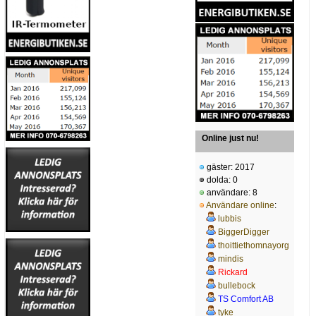
Online just nu!
gäster: 2017
dolda: 0
användare: 8
Användare online
:
lubbis
BiggerDigger
thoittiethomnayorg
mindis
Rickard
bullebock
TS Comfort AB
tyke