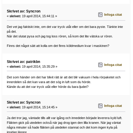
Skrivet av: Syncron
Infoga citat
«
skrivet:
19 april 2014, 15:44:11 »
Det vet jag faktiskt inte, om det var tryck utåt eller om det bara pyste. Tänkte inte
på det.
När det slutat pysa och jag tog loss rören, så kom det lite vätska ur rören.
Finns det något sätt att kolla om det finns köldmedium kvar i maskinen?
Skrivet av: patrikbn
Infoga citat
«
skrivet:
19 april 2014, 15:35:29 »
Det som händer om det har blivit rätt är att det blir vakuum i hela rörpaketet och
innerdelen så det kan vara att det sög in luft som du hörde.
Kände du att det var tryck utåt eller hörde du bara ljudet?
Skrivet av: Syncron
Infoga citat
«
skrivet:
19 april 2014, 15:14:45 »
Ja det tror jag, väntade tills allt var igång och innedelen började leverera kyld luft.
Fläkten gick på utedelen också när jag drog igen den lilla kranen. När jag väntat
några minuter så hade fläkten på utedelen stannat och det kom ingen kyla på
insidan längre.