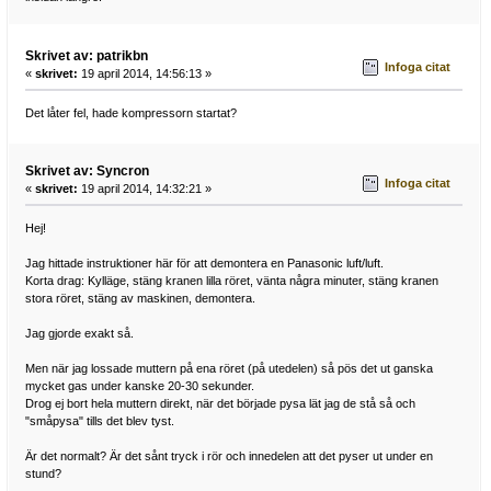
Skrivet av: patrikbn
Infoga citat
«
skrivet:
19 april 2014, 14:56:13 »
Det låter fel, hade kompressorn startat?
Skrivet av: Syncron
Infoga citat
«
skrivet:
19 april 2014, 14:32:21 »
Hej!
Jag hittade instruktioner här för att demontera en Panasonic luft/luft.
Korta drag: Kylläge, stäng kranen lilla röret, vänta några minuter, stäng kranen
stora röret, stäng av maskinen, demontera.
Jag gjorde exakt så.
Men när jag lossade muttern på ena röret (på utedelen) så pös det ut ganska
mycket gas under kanske 20-30 sekunder.
Drog ej bort hela muttern direkt, när det började pysa lät jag de stå så och
"småpysa" tills det blev tyst.
Är det normalt? Är det sånt tryck i rör och innedelen att det pyser ut under en
stund?