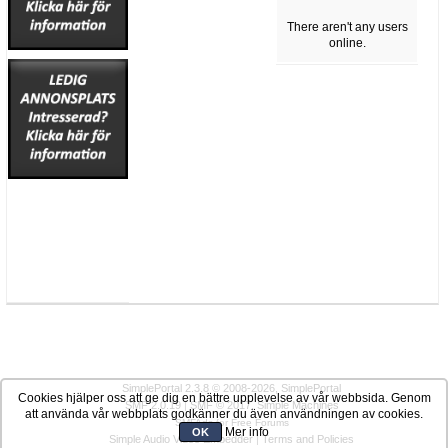
There aren't any users
online.
SimplePortal 2.3.8 © 2008-2026, SimplePortal
Cookies hjälper oss att ge dig en bättre upplevelse av vår webbsida. Genom
SMF 2.0.19
|
SMF © 2017
,
Simple Machines
att använda vår webbplats godkänner du även användningen av cookies.
SMFAds
for
Free Forums
Mer info
OK
Simple Audio Video Embedder
|
Terms and Policies