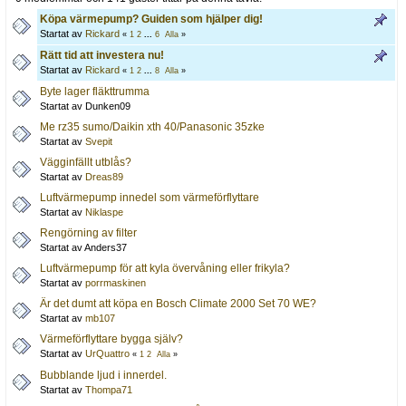
Köpa värmepump? Guiden som hjälper dig!
Startat av
Rickard
«
1
2
...
6
Alla
»
Rätt tid att investera nu!
Startat av
Rickard
«
1
2
...
8
Alla
»
Byte lager fläkttrumma
Startat av Dunken09
Me rz35 sumo/Daikin xth 40/Panasonic 35zke
Startat av
Svepit
Vägginfällt utblås?
Startat av
Dreas89
Luftvärmepump innedel som värmeförflyttare
Startat av
Niklaspe
Rengörning av filter
Startat av Anders37
Luftvärmepump för att kyla övervåning eller frikyla?
Startat av
porrmaskinen
Är det dumt att köpa en Bosch Climate 2000 Set 70 WE?
Startat av
mb107
Värmeförflyttare bygga själv?
Startat av
UrQuattro
«
1
2
Alla
»
Bubblande ljud i innerdel.
Startat av
Thompa71