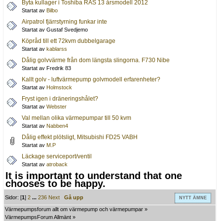
Byta kullager i Toshiba RAS 13 årsmodell 2012
Startat av
Bilbo
Airpatrol fjärrstyrning funkar inte
Startat av Gustaf Svedjemo
Köpråd till ett 72kvm dubbelgarage
Startat av
kablarss
Dålig golvvärme från dom längsta slingorna. F730 Nibe
Startat av Fredrik 83
Kallt golv - luftvärmepump golvmodell erfarenheter?
Startat av
Holmstock
Fryst igen i dräneringshålet?
Startat av
Webster
Val mellan olika värmepumpar till 50 kvm
Startat av
Nabben4
Dålig effekt plötsligt, Mitsubishi FD25 VABH
Startat av
M.P
Läckage serviceport/ventil
Startat av
atroback
It is important to understand that one
chooses to be happy.
Sidor: [
1
]
2
...
236
Next
Gå upp
NYTT ÄMNE
Värmepumpsforum allt om värmepump och värmepumpar
»
VärmepumpsForum Allmänt
»