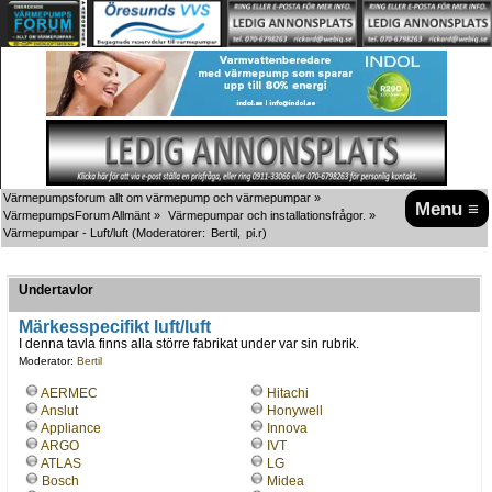
Värmepumpsforum allt om värmepump och värmepumpar
»
Menu ≡
VärmepumpsForum Allmänt
»
Värmepumpar och installationsfrågor.
»
Värmepumpar - Luft/luft
(Moderatorer:
Bertil
,
pi.r
)
Undertavlor
Märkesspecifikt luft/luft
I denna tavla finns alla större fabrikat under var sin rubrik.
Moderator:
Bertil
AERMEC
Hitachi
Anslut
Honywell
Appliance
Innova
ARGO
IVT
ATLAS
LG
Bosch
Midea