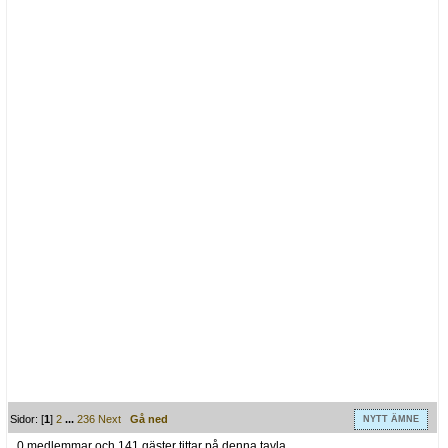
Sidor: [
1
]
2
...
236
Next
Gå ned
NYTT ÄMNE
0 medlemmar och 141 gäster tittar på denna tavla.