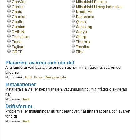
CanVac
Mitsubishi Electric
Carrier
Mitsubishi Heavy Industries
Chofu
Nordic Air
Chunlan
Panasonic
Coolix
Qlima
Comfee
Samsung
DAIKIN
Sanyo
Electrolux
Sharp
Foma
Thermia
Fujitsu
Toshiba
GREE
Zibro
Placering av inne och ute-del
Alla funderar vad bästa placeringen är, här finns frågorna, svaren och
bilderna!
Moderatorer:
Bertil
,
Bosse-värmepumpsdo
Installationer
Installera själv eller köpa tjänsten, vacumsugning, m.fl. frågor diskuteras
här.
Moderator:
Bertil
Driftsforum
Problem eller inställningar du funderar över, här finns frågorna och svaren
för dig!
Moderator:
Bertil