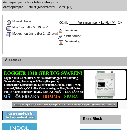
Värmepumpar och installationsfrågor.
»
Värmepumpar - Luft/luft
(Moderatorer:
Bertil
,
pi.r
)
Normalt ämne
Gå till:
Hett ämne (fler än 15 svar)
Låst ämne
Mycket hett ämne (fler än 25 svar)
Klistrat ämne
Omröstning
Annonser
Right Block