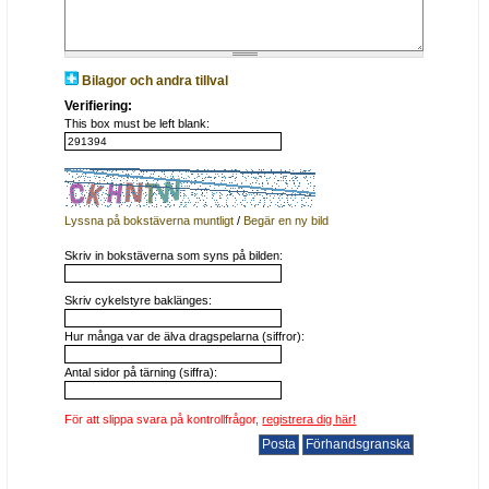
Bilagor och andra tillval
Verifiering:
This box must be left blank:
Lyssna på bokstäverna muntligt
/
Begär en ny bild
Skriv in bokstäverna som syns på bilden:
Skriv cykelstyre baklänges:
Hur många var de älva dragspelarna (siffror):
Antal sidor på tärning (siffra):
För att slippa svara på kontrollfrågor,
registrera dig här!