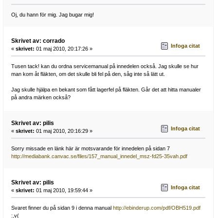
Oj, du hann för mig. Jag bugar mig!
Skrivet av: corrado
Infoga citat
«
skrivet:
01 maj 2010, 20:17:26 »
Tusen tack! kan du ordna servicemanual på innedelen också. Jag skulle se hur
man kom åt fläkten, om det skulle bli fel på den, såg inte så lätt ut.
Jag skulle hjälpa en bekant som fått lagerfel på fläkten. Går det att hitta manualer
på andra märken också?
Skrivet av: pilis
Infoga citat
«
skrivet:
01 maj 2010, 20:16:29 »
Sorry missade en länk här är motsvarande för innedelen på sidan 7
http://mediabank.canvac.se/files/157_manual_innedel_msz-fd25-35vah.pdf
Skrivet av: pilis
Infoga citat
«
skrivet:
01 maj 2010, 19:59:44 »
Svaret finner du på sidan 9 i denna manual
http://ebinderup.com/pdf/OBH519.pdf
:,v(