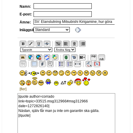
Namn:
E-post:
Ämne:
Inläggsikon:
[fler]