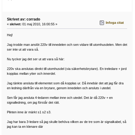
Skrivet av: corrado
Infoga citat
«
skrivet:
01 maj 2010, 16:00:55 »
Hej!
Jag trodde man anslöt 220v till innedelen och sen vidare till utomhusdelen. Men det
ser inte ut att vara så.
Nu tycker jag det ser ut att vara så här:
220v ska anslutas direkt till utomhusdel (via säkerhetsbrytare). En treledare + jord
kopplas mellan ytter och innerdel.
Jag tänkte ansluta till elementet som då kopplas ur. Då innebär det att jag får dra
en ledning därifrån via en brytare, genom innedelen och ansluts i utedel.
Sen får jag ansluta 4-ledaren mellan inne och utedel. Det är då 220v + en
signalledning, om jag förstår det rätt.
Plinten inne är märkt s1 s2 s3.
Jag har bara 3-ledare så jag skulle behöva vilken av de tre som är signalkabel, så
jag kan ta en klenare där