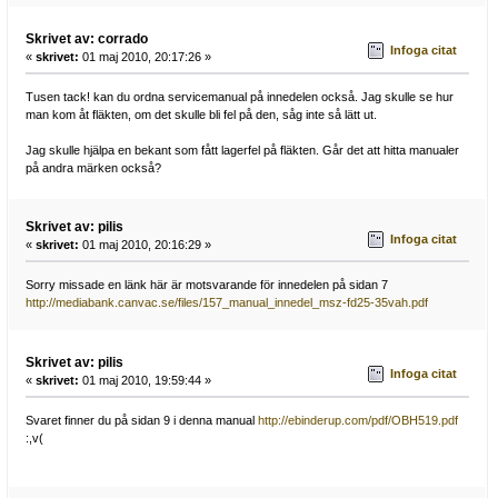
Skrivet av: corrado
Infoga citat
«
skrivet:
01 maj 2010, 20:17:26 »
Tusen tack! kan du ordna servicemanual på innedelen också. Jag skulle se hur
man kom åt fläkten, om det skulle bli fel på den, såg inte så lätt ut.
Jag skulle hjälpa en bekant som fått lagerfel på fläkten. Går det att hitta manualer
på andra märken också?
Skrivet av: pilis
Infoga citat
«
skrivet:
01 maj 2010, 20:16:29 »
Sorry missade en länk här är motsvarande för innedelen på sidan 7
http://mediabank.canvac.se/files/157_manual_innedel_msz-fd25-35vah.pdf
Skrivet av: pilis
Infoga citat
«
skrivet:
01 maj 2010, 19:59:44 »
Svaret finner du på sidan 9 i denna manual
http://ebinderup.com/pdf/OBH519.pdf
:,v(