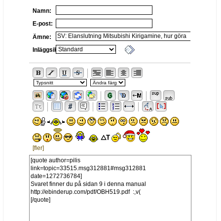
Namn:
E-post:
Ämne:
Inläggsikon:
[fler]