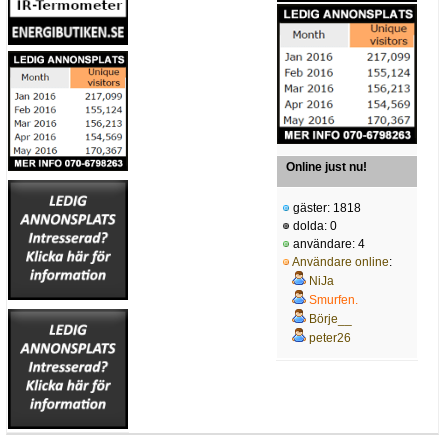
Online just nu!
gäster: 1818
dolda: 0
användare: 4
Användare online
:
NiJa
Smurfen.
Börje__
peter26