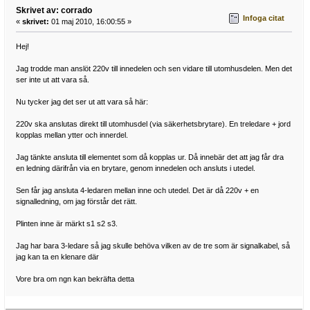
Skrivet av: corrado
Infoga citat
«
skrivet:
01 maj 2010, 16:00:55 »
Hej!
Jag trodde man anslöt 220v till innedelen och sen vidare till utomhusdelen. Men det
ser inte ut att vara så.
Nu tycker jag det ser ut att vara så här:
220v ska anslutas direkt till utomhusdel (via säkerhetsbrytare). En treledare + jord
kopplas mellan ytter och innerdel.
Jag tänkte ansluta till elementet som då kopplas ur. Då innebär det att jag får dra
en ledning därifrån via en brytare, genom innedelen och ansluts i utedel.
Sen får jag ansluta 4-ledaren mellan inne och utedel. Det är då 220v + en
signalledning, om jag förstår det rätt.
Plinten inne är märkt s1 s2 s3.
Jag har bara 3-ledare så jag skulle behöva vilken av de tre som är signalkabel, så
jag kan ta en klenare där
Vore bra om ngn kan bekräfta detta