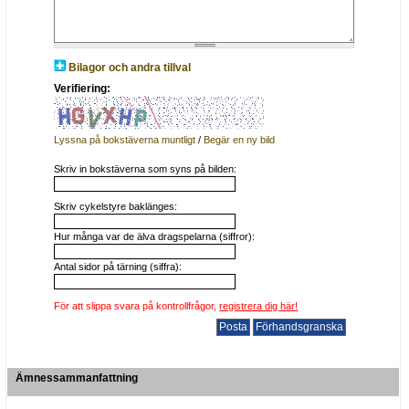
Bilagor och andra tillval
Verifiering:
Lyssna på bokstäverna muntligt
/
Begär en ny bild
Skriv in bokstäverna som syns på bilden:
Skriv cykelstyre baklänges:
Hur många var de älva dragspelarna (siffror):
Antal sidor på tärning (siffra):
För att slippa svara på kontrollfrågor,
registrera dig här!
Ämnessammanfattning