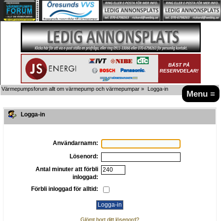
Värmepumpsforum allt om värmepump och värmepumpar
»
Logga-in
Menu ≡
Logga-in
Användarnamn:
Lösenord:
Antal minuter att förbli
inloggad:
Förbli inloggad för alltid:
Glömt bort ditt lösenord?