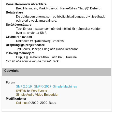
Konsulterarande utvecklare
Brett Flannigan, Mark Rose och René-Gilles "Nao 尚" Deberdt
Betatestare
De dolda personerna som outtröttligt hittat buggar, givit feedback
och gjort utvecklarna galnare.
Språköversättare
Tack för era insatser som gör det möjligt för människor världen
över att använda SMF.
Grundaren av SMF
Unknown W. "[Unknown]" Brackets
Ursprungliga projektledare
Jeff Lewis, Joseph Fung och David Recordon
In loving memory of
Crip, K@, metallica48423 och Paul_Pauline
Och till alla som vi kan ha missat: Tack!
Copyright
Forum
SMF 2.0.19
|
SMF © 2017
,
Simple Machines
SMFAds
for
Free Forums
Simple Audio Video Embedder
Modifikationer
Optimus
© 2010–2020, Bugo