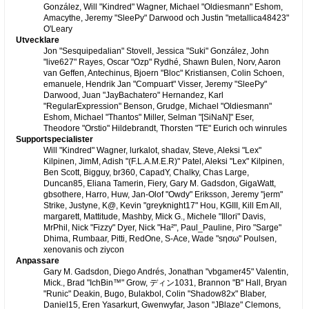
González, Will "Kindred" Wagner, Michael "Oldiesmann" Eshom,
Amacythe, Jeremy "SleePy" Darwood och Justin "metallica48423"
O'Leary
Utvecklare
Jon "Sesquipedalian" Stovell, Jessica "Suki" González, John
"live627" Rayes, Oscar "Ozp" Rydhé, Shawn Bulen, Norv, Aaron
van Geffen, Antechinus, Bjoern "Bloc" Kristiansen, Colin Schoen,
emanuele, Hendrik Jan "Compuart" Visser, Jeremy "SleePy"
Darwood, Juan "JayBachatero" Hernandez, Karl
"RegularExpression" Benson, Grudge, Michael "Oldiesmann"
Eshom, Michael "Thantos" Miller, Selman "[SiNaN]" Eser,
Theodore "Orstio" Hildebrandt, Thorsten "TE" Eurich och winrules
Supportspecialister
Will "Kindred" Wagner, lurkalot, shadav, Steve, Aleksi "Lex"
Kilpinen, JimM, Adish "(F.L.A.M.E.R)" Patel, Aleksi "Lex" Kilpinen,
Ben Scott, Bigguy, br360, CapadY, Chalky, Chas Large,
Duncan85, Eliana Tamerin, Fiery, Gary M. Gadsdon, GigaWatt,
gbsothere, Harro, Huw, Jan-Olof "Owdy" Eriksson, Jeremy "jerm"
Strike, Justyne, K@, Kevin "greyknight17" Hou, KGIII, Kill Em All,
margarett, Mattitude, Mashby, Mick G., Michele "Illori" Davis,
MrPhil, Nick "Fizzy" Dyer, Nick "Ha²", Paul_Pauline, Piro "Sarge"
Dhima, Rumbaar, Pitti, RedOne, S-Ace, Wade "sησω" Poulsen,
xenovanis och ziycon
Anpassare
Gary M. Gadsdon, Diego Andrés, Jonathan "vbgamer45" Valentin,
Mick., Brad "IchBin™" Grow, ディン1031, Brannon "B" Hall, Bryan
"Runic" Deakin, Bugo, Bulakbol, Colin "Shadow82x" Blaber,
Daniel15, Eren Yasarkurt, Gwenwyfar, Jason "JBlaze" Clemons,