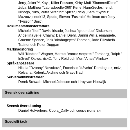
Jerry, Joker™, Kays, Killer Possum, Kirby, Matt "SlammedDime"
Zuba, Matthew "Labradoodle-360" Kerle, NanoSector, nend,
Nibogo, Niko, Peter "Arantor" Spicer, Ricky., Sami "SychO"
Mazouz, snork13, Spuds, Steven "Fustrate" Hoffman och Joey
"Tyrsson" Smith
Dokumentationsförfattare
Michele "Illori" Davis, Irisado, Joshua "groundup" Dickerson,
AngellinaBelle, Chainy, Daniel Diehl, Dannii Willis, emanuele,
Graeme Spence, Jack "akabugeyes" Thorsen, Jade Elizabeth
Trainor och Peter Duggan
Marknadsföring
Will "Kindred" Wagner, Marcus "cσσкιє мσηѕтєя" Forsberg, Ralph "
[n3rve]" Otowo, rickC, Tony Reid och Mert "Antes" Alınbay
Språkanpassare
Nikola "Dzonny" Novaković, Francisco "d3vcho" Domínguez, m4z,
Relyana, Robert., Akyhne och GravuTrad
Serveradministratörer
Derek Schwab, Michael Johnson och Liroy van Hoewijk
Svensk översättning
Svensk översättning
Daniel Hofverberg, Coola_Daffy och cσσкιє мσηѕтєя
Speciellt tack