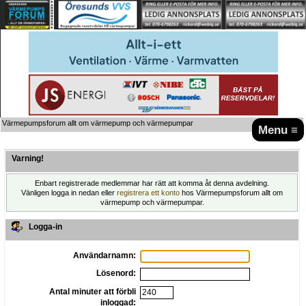
Värmepumpsforum allt om värmepump och värmepumpar
Menu ≡
Varning!
Enbart registrerade medlemmar har rätt att komma åt denna avdelning.
Vänligen logga in nedan eller
registrera ett konto
hos Värmepumpsforum allt om
värmepump och värmepumpar.
Logga-in
Användarnamn:
Lösenord:
Antal minuter att förbli
inloggad: