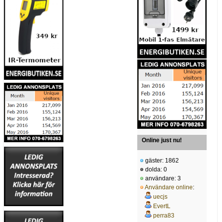
Online just nu!
gäster: 1862
dolda: 0
användare: 3
Användare online
:
uecjs
EvertL
perra83