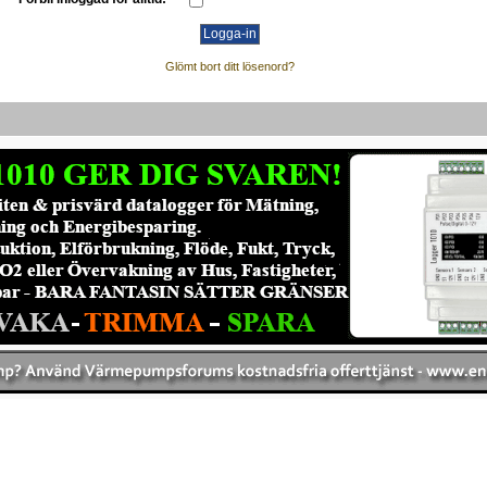
Glömt bort ditt lösenord?