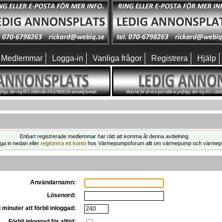
Medlemmar
Logga-in
Vanliga frågor
Registrera
Hjälp
Enbart registrerade medlemmar har rätt att komma åt denna avdelning.
ga in nedan eller
registrera ett konto
hos Värmepumpsforum allt om värmepump och värmep
Användarnamn:
Lösenord:
 minuter att förbli inloggad:
Förbli inloggad för alltid: