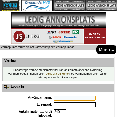
Värmepumpsforum allt om värmepump och värmepumpar
Menu ≡
Varning!
Enbart registrerade medlemmar har rätt att komma åt denna avdelning.
Vänligen logga in nedan eller
registrera ett konto
hos Värmepumpsforum allt om
värmepump och värmepumpar.
Logga-in
Användarnamn:
Lösenord:
Antal minuter att förbli
inloggad: