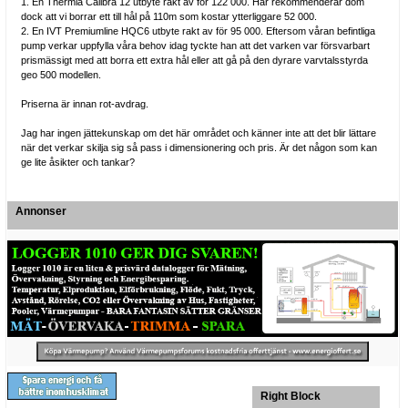
1. En Thermia Calibra 12 utbyte rakt av för 122 000. Här rekommenderar dom
dock att vi borrar ett till hål på 110m som kostar ytterliggare 52 000.
2. En IVT Premiumline HQC6 utbyte rakt av för 95 000. Eftersom våran befintliga
pump verkar uppfylla våra behov idag tyckte han att det varken var försvarbart
prismässigt med att borra ett extra hål eller att gå på den dyrare varvtalsstyrda
geo 500 modellen.
Priserna är innan rot-avdrag.
Jag har ingen jättekunskap om det här området och känner inte att det blir lättare
när det verkar skilja sig så pass i dimensionering och pris. Är det någon som kan
ge lite åsikter och tankar?
Annonser
Right Block