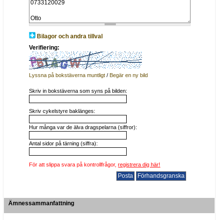
Bilagor och andra tillval
Verifiering:
Lyssna på bokstäverna muntligt
/
Begär en ny bild
Skriv in bokstäverna som syns på bilden:
Skriv cykelstyre baklänges:
Hur många var de älva dragspelarna (siffror):
Antal sidor på tärning (siffra):
För att slippa svara på kontrollfrågor,
registrera dig här!
Ämnessammanfattning