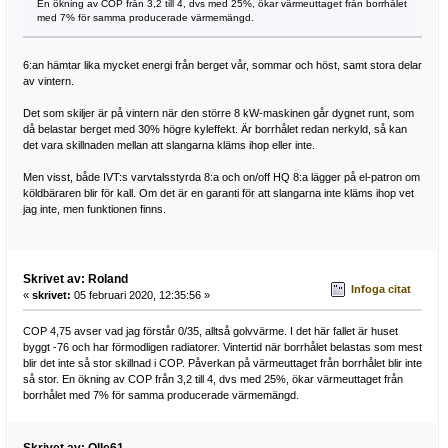
En ökning av COP från 3,2 till 4, dvs med 25%, ökar värmeuttaget från borrhålet
med 7% för samma producerade värmemängd.
6:an hämtar lika mycket energi från berget vår, sommar och höst, samt stora delar
av vintern.
Det som skiljer är på vintern när den större 8 kW-maskinen går dygnet runt, som
då belastar berget med 30% högre kyleffekt. Är borrhålet redan nerkyld, så kan
det vara skillnaden mellan att slangarna kläms ihop eller inte.
Men visst, både IVT:s varvtalsstyrda 8:a och on/off HQ 8:a lägger på el-patron om
köldbäraren blir för kall. Om det är en garanti för att slangarna inte kläms ihop vet
jag inte, men funktionen finns.
Skrivet av: Roland
Infoga citat
«
skrivet:
05 februari 2020, 12:35:56 »
COP 4,75 avser vad jag förstår 0/35, alltså golvvärme. I det här fallet är huset
byggt -76 och har förmodligen radiatorer. Vintertid när borrhålet belastas som mest
blir det inte så stor skillnad i COP. Påverkan på värmeuttaget från borrhålet blir inte
så stor. En ökning av COP från 3,2 till 4, dvs med 25%, ökar värmeuttaget från
borrhålet med 7% för samma producerade värmemängd.