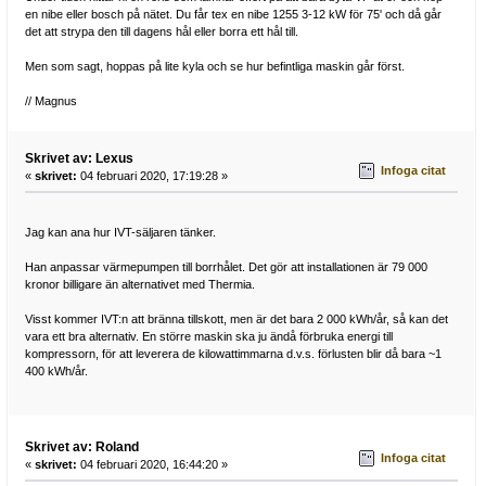
en nibe eller bosch på nätet. Du får tex en nibe 1255 3-12 kW för 75' och då går
det att strypa den till dagens hål eller borra ett hål till.
Men som sagt, hoppas på lite kyla och se hur befintliga maskin går först.
// Magnus
Skrivet av: Lexus
Infoga citat
«
skrivet:
04 februari 2020, 17:19:28 »
Jag kan ana hur IVT-säljaren tänker.
Han anpassar värmepumpen till borrhålet. Det gör att installationen är 79 000
kronor billigare än alternativet med Thermia.
Visst kommer IVT:n att bränna tillskott, men är det bara 2 000 kWh/år, så kan det
vara ett bra alternativ. En större maskin ska ju ändå förbruka energi till
kompressorn, för att leverera de kilowattimmarna d.v.s. förlusten blir då bara ~1
400 kWh/år.
Skrivet av: Roland
Infoga citat
«
skrivet:
04 februari 2020, 16:44:20 »