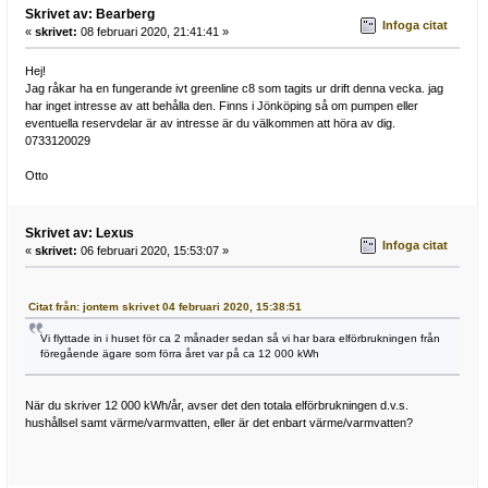
Skrivet av: Bearberg
Infoga citat
«
skrivet:
08 februari 2020, 21:41:41 »
Hej!
Jag råkar ha en fungerande ivt greenline c8 som tagits ur drift denna vecka. jag
har inget intresse av att behålla den. Finns i Jönköping så om pumpen eller
eventuella reservdelar är av intresse är du välkommen att höra av dig.
0733120029
Otto
Skrivet av: Lexus
Infoga citat
«
skrivet:
06 februari 2020, 15:53:07 »
Citat från: jontem skrivet 04 februari 2020, 15:38:51
Vi flyttade in i huset för ca 2 månader sedan så vi har bara elförbrukningen från
föregående ägare som förra året var på ca 12 000 kWh
När du skriver 12 000 kWh/år, avser det den totala elförbrukningen d.v.s.
hushållsel samt värme/varmvatten, eller är det enbart värme/varmvatten?