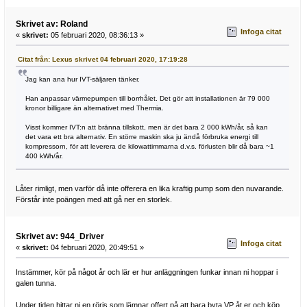
Skrivet av: Roland
Infoga citat
«
skrivet:
05 februari 2020, 08:36:13 »
Citat från: Lexus skrivet 04 februari 2020, 17:19:28
Jag kan ana hur IVT-säljaren tänker.
Han anpassar värmepumpen till borrhålet. Det gör att installationen är 79 000
kronor billigare än alternativet med Thermia.
Visst kommer IVT:n att bränna tillskott, men är det bara 2 000 kWh/år, så kan
det vara ett bra alternativ. En större maskin ska ju ändå förbruka energi till
kompressorn, för att leverera de kilowattimmarna d.v.s. förlusten blir då bara ~1
400 kWh/år.
Låter rimligt, men varför då inte offerera en lika kraftig pump som den nuvarande.
Förstår inte poängen med att gå ner en storlek.
Skrivet av: 944_Driver
Infoga citat
«
skrivet:
04 februari 2020, 20:49:51 »
Instämmer, kör på något år och lär er hur anläggningen funkar innan ni hoppar i
galen tunna.
Under tiden hittar ni en röris som lämnar offert på att bara byta VP åt er och köp