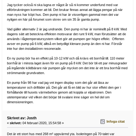
Jag tycker också ni ska lugna er något år så ni kommer underfund med var
elförbrukningen kommer att bli. Det brukar finnas annat att lägga pengar på när
man nyss har köpt hus. Den pump ni har är visserligen gammal men det var
nyligen en här på forumet som skrev om sin 35 år gamla pump.
Vad gäller alternativ 2 är jag undrande. Den pump ni har är nominellt på 8 kW. Med
dagens sätt att beteckna effekten motsvarar det runt 9 kW, man förutsätter att de
används i lågtemperatursystem vilket gör att pumpen ger högre effekt. Offerten
avser en pump på 6 kW, alltså en betydligt klenare pump än den ni har. Förstår
inte hur den installatören resonerade.
En ny pump bör ha en effekt på 10-12 kW och då krävs ett borrhål till. 110 meter
borrhål är i minsta laget även för en pump på 8 kW. Det bör bli ett par minusgrader
på ingående köldbärare när pumpen går mycket om det inte är ett bra borrhål med
strömmande grundvatten.
En pump från 98 har vad jag vet ingen display som det går att läsa av
temperaturer och drifttider på. Det går att få en bild av hur stor effekt den ger i
förhållande till husets värmebehov genom att koppla ur elpatronen. Den
utetemperatur vid vilken det börjar bli svalare inne säger en hel del om
dimensioneringen.
Skrivet av: Josth
Infoga citat
«
skrivet:
04 februari 2020, 15:54:58 »
Det är ett stort hus med 268 m² uppvärmd yta. Isoleringen på 70-talet var