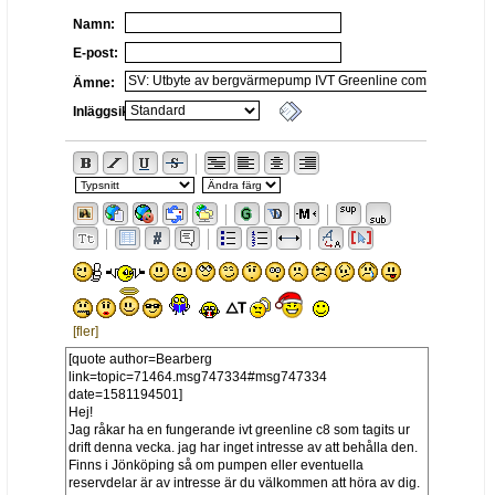
Namn:
E-post:
Ämne:
Inläggsikon:
[fler]