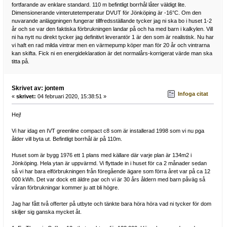
fortfarande av enklare standard. 110 m befintligt borrhål låter väldigt lite.
Dimensionerande vinterutetemperatur DVUT för Jönköping är -16°C. Om den
nuvarande anläggningen fungerar tillfredsställande tycker jag ni ska bo i huset 1-2
år och se var den faktiska förbrukningen landar på och ha med barn i kalkylen. Vill
ni ha nytt nu direkt tycker jag definitivt leverantör 1 är den som är realistisk. Nu har
vi haft en rad milda vintrar men en värmepump köper man för 20 år och vintrarna
kan skifta. Fick ni en energideklaration är det normalårs-korrigerat värde man ska
titta på.
Skrivet av: jontem
Infoga citat
«
skrivet:
04 februari 2020, 15:38:51 »
Hej!
Vi har idag en IVT greenline compact c8 som är installerad 1998 som vi nu pga
ålder vill byta ut. Befintligt borrhål är på 110m.
Huset som är bygg 1976 ett 1 plans med källare där varje plan är 134m2 i
Jönköping. Hela ytan är uppvärmd. Vi flyttade in i huset för ca 2 månader sedan
så vi har bara elförbrukningen från föregående ägare som förra året var på ca 12
000 kWh. Det var dock ett äldre par och vi är 30 års åldern med barn påväg så
våran förbrukningar kommer ju att bli högre.
Jag har fått två offerter på utbyte och tänkte bara höra höra vad ni tycker för dom
skiljer sig ganska mycket åt.