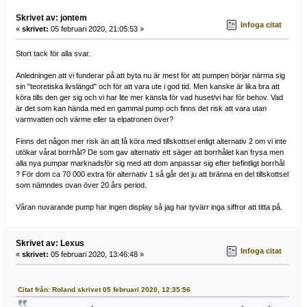
Skrivet av: jontem
Infoga citat
«
skrivet:
05 februari 2020, 21:05:53 »
Stort tack för alla svar.
Anledningen att vi funderar på att byta nu är mest för att pumpen börjar närma sig
sin "teoretiska livslängd" och för att vara ute i god tid. Men kanske är lika bra att
köra tills den ger sig och vi har lite mer känsla för vad huset/vi har för behov. Vad
är det som kan hända med en gammal pump och finns det risk att vara utan
varmvatten och värme eller ta elpatronen över?
Finns det någon mer risk än att få köra med tillskottsel enligt alternativ 2 om vi inte
utökar vårat borrhål? De som gav alternativ ett säger att borrhålet kan frysa men
alla nya pumpar marknadsför sig med att dom anpassar sig efter befintligt borrhål
? För dom ca 70 000 extra för alternativ 1 så går det ju att bränna en del tillskottsel
som nämndes ovan över 20 års period.
Våran nuvarande pump har ingen display så jag har tyvärr inga siffror att titta på.
Skrivet av: Lexus
Infoga citat
«
skrivet:
05 februari 2020, 13:46:48 »
Citat från: Roland skrivet 05 februari 2020, 12:35:56