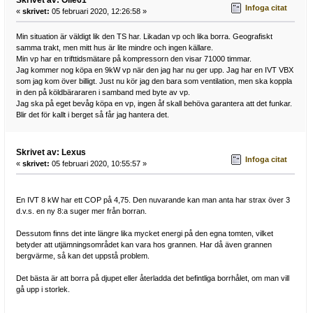
Skrivet av: Olle61
Infoga citat
«
skrivet:
05 februari 2020, 12:26:58 »
Min situation är väldigt lik den TS har. Likadan vp och lika borra. Geografiskt
samma trakt, men mitt hus är lite mindre och ingen källare.
Min vp har en trifttidsmätare på kompressorn den visar 71000 timmar.
Jag kommer nog köpa en 9kW vp när den jag har nu ger upp. Jag har en IVT VBX
som jag kom över billigt. Just nu kör jag den bara som ventilation, men ska koppla
in den på köldbärararen i samband med byte av vp.
Jag ska på eget bevåg köpa en vp, ingen åf skall behöva garantera att det funkar.
Blir det för kallt i berget så får jag hantera det.
Skrivet av: Lexus
Infoga citat
«
skrivet:
05 februari 2020, 10:55:57 »
En IVT 8 kW har ett COP på 4,75. Den nuvarande kan man anta har strax över 3
d.v.s. en ny 8:a suger mer från borran.
Dessutom finns det inte längre lika mycket energi på den egna tomten, vilket
betyder att utjämningsområdet kan vara hos grannen. Har då även grannen
bergvärme, så kan det uppstå problem.
Det bästa är att borra på djupet eller återladda det befintliga borrhålet, om man vill
gå upp i storlek.