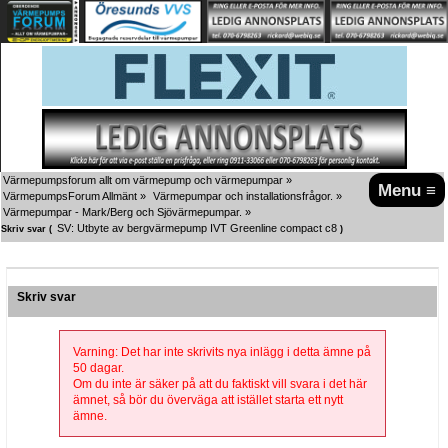
Värmepumpsforum allt om värmepump och värmepumpar
»
Menu ≡
VärmepumpsForum Allmänt
»
Värmepumpar och installationsfrågor.
»
Värmepumpar - Mark/Berg och Sjövärmepumpar.
»
SV: Utbyte av bergvärmepump IVT Greenline compact c8
Skriv svar (
)
Skriv svar
Varning: Det har inte skrivits nya inlägg i detta ämne på
50 dagar.
Om du inte är säker på att du faktiskt vill svara i det här
ämnet, så bör du överväga att istället starta ett nytt
ämne.