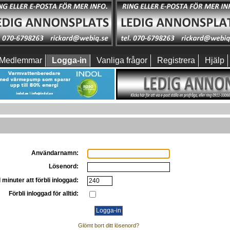
Medlemmar
Logga-in
Vanliga frågor
Registrera
Hjälp
Användarnamn:
Lösenord:
 minuter att förbli inloggad:
Förbli inloggad för alltid:
Glömt bort ditt lösenord?