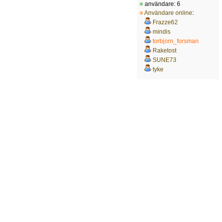
användare: 6
Användare online
:
Frazze62
mindis
torbjorn_forsman
Raketost
SUNE73
tyke