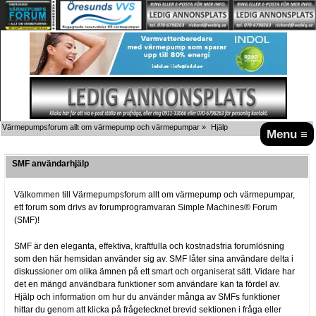
Värmepumpsforum allt om värmepump och värmepumpar
»
Hjälp
Menu ≡
SMF användarhjälp
Välkommen till Värmepumpsforum allt om värmepump och värmepumpar,
ett forum som drivs av forumprogramvaran Simple Machines® Forum
(SMF)!
SMF är den eleganta, effektiva, kraftfulla och kostnadsfria forumlösning
som den här hemsidan använder sig av. SMF låter sina användare delta i
diskussioner om olika ämnen på ett smart och organiserat sätt. Vidare har
det en mängd användbara funktioner som användare kan ta fördel av.
Hjälp och information om hur du använder många av SMFs funktioner
hittar du genom att klicka på frågetecknet brevid sektionen i fråga eller