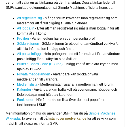
genom att välja en av länkarna på den här sidan. Dessa länkar leder till
SMFs samlade dokumentation på Simple Machines officiella hemsida.
Att registrera sig
- Många forum kräver att man registrerar sig som
medlem för att få full tillgång till alla funktioner.
Att logga in
- Efter att man registrerat sig måste man logga in för att
komma åt sitt konto.
Profilen
- Varje medlem har en egen personlig profil.
Sökfunktionen
- Sökfunktionen är ett oerhört användbart verktyg för
att hitta information i inlägg och ämnen.
Att posta inlägg
- Hela poängen med ett forum är att låta användare
posta inlägg för att uttrycka sina åsikter.
Bulletin Board Code (BB-kod)
- Inlägg kan få lite extra krydda med
hjälp av BB-kod.
Privata meddelanden
- Användare kan skicka privata
meddelanden till varandra.
Medlemslista
- Medlemslistan visar alla medlemmar i ett forum.
Kalender
- Användare kan hålla koll på evenemang, högtider och
födelsedagar med hjälp av kalendern.
Funktioner
- Här finner du en lista över de mest populära
funktionerna i SMF.
Mer information om hur du använder SMF hittar du på
Simple Machines
Wiki-sida
. Ta även en titt på
listan över medverkande
för att se vilka som
hjälpt till att skapa och forma SMF.