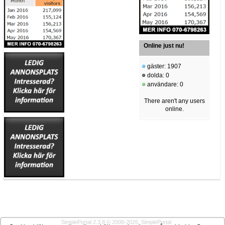
Online just nu!
gäster: 1907
dolda: 0
användare: 0
There aren't any users
online.
SimplePortal 2.3.8 © 2008-2026, SimplePortal