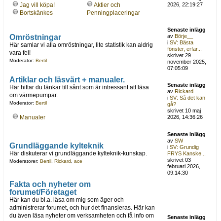
Jag vill köpa!
Aktier och
2026, 22:19:27
Bortskänkes
Penningplaceringar
Senaste inlägg
Omröstningar
av
Börje__
i
SV: Bästa
Här samlar vi alla omröstningar, lite statistik kan aldrig
fönster, erfar...
vara fel!
skrivet 29
Moderator:
Bertil
november 2025,
07:05:09
Artiklar och läsvärt + manualer.
Senaste inlägg
Här hittar du länkar till sånt som är intressant att läsa
av
Rickard
om värmepumpar.
i
SV: Så det kan
Moderator:
Bertil
gå?
skrivet 10 maj
Manualer
2026, 14:36:26
Senaste inlägg
av
SW
Grundläggande kylteknik
i
SV: Grundig
Här diskuterar vi grundläggande kylteknik-kunskap.
FRYS Kanske...
skrivet 03
Moderatorer:
Bertil
,
Rickard
,
ace
februari 2026,
09:14:30
Fakta och nyheter om
forumet/Företaget
Här kan du bl.a. läsa om mig som äger och
administrerar forumet, och hur det finansieras. Här kan
du även läsa nyheter om verksamheten och få info om
Senaste inlägg