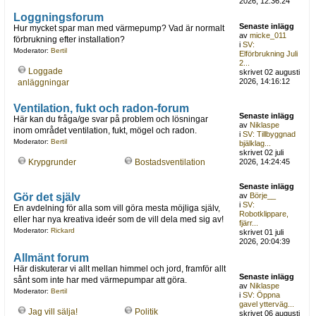
2026, 12:36:24
Loggningsforum
Senaste inlägg
Hur mycket spar man med värmepump? Vad är normalt
av
micke_011
förbrukning efter installation?
i
SV:
Moderator:
Bertil
Elförbrukning Juli
2...
Loggade
skrivet 02 augusti
2026, 14:16:12
anläggningar
Ventilation, fukt och radon-forum
Senaste inlägg
Här kan du fråga/ge svar på problem och lösningar
av
Niklaspe
inom området ventilation, fukt, mögel och radon.
i
SV: Tillbyggnad
Moderator:
Bertil
bjälklag...
skrivet 02 juli
Krypgrunder
Bostadsventilation
2026, 14:24:45
Senaste inlägg
Gör det själv
av
Börje__
i
SV:
En avdelning för alla som vill göra mesta möjliga själv,
Robotklippare,
eller har nya kreativa ideér som de vill dela med sig av!
fjärr...
Moderator:
Rickard
skrivet 01 juli
2026, 20:04:39
Allmänt forum
Här diskuterar vi allt mellan himmel och jord, framför allt
Senaste inlägg
sånt som inte har med värmepumpar att göra.
av
Niklaspe
Moderator:
Bertil
i
SV: Öppna
gavel ytterväg...
Jag vill sälja!
Politik
skrivet 06 augusti