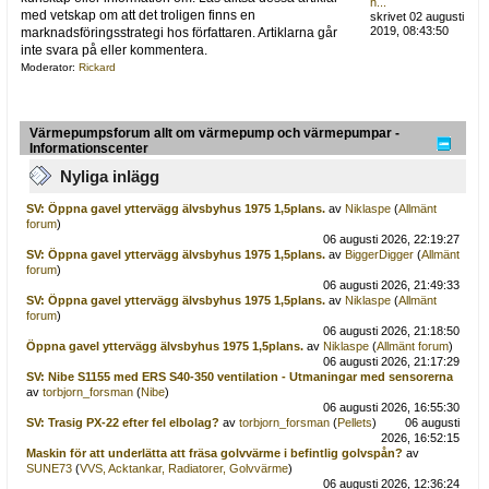
h...
med vetskap om att det troligen finns en
skrivet 02 augusti
2019, 08:43:50
marknadsföringsstrategi hos författaren. Artiklarna går
inte svara på eller kommentera.
Moderator:
Rickard
Värmepumpsforum allt om värmepump och värmepumpar -
Informationscenter
Nyliga inlägg
SV: Öppna gavel yttervägg älvsbyhus 1975 1,5plans.
av
Niklaspe
(
Allmänt
forum
)
06 augusti 2026, 22:19:27
SV: Öppna gavel yttervägg älvsbyhus 1975 1,5plans.
av
BiggerDigger
(
Allmänt
forum
)
06 augusti 2026, 21:49:33
SV: Öppna gavel yttervägg älvsbyhus 1975 1,5plans.
av
Niklaspe
(
Allmänt
forum
)
06 augusti 2026, 21:18:50
Öppna gavel yttervägg älvsbyhus 1975 1,5plans.
av
Niklaspe
(
Allmänt forum
)
06 augusti 2026, 21:17:29
SV: Nibe S1155 med ERS S40-350 ventilation - Utmaningar med sensorerna
av
torbjorn_forsman
(
Nibe
)
06 augusti 2026, 16:55:30
SV: Trasig PX-22 efter fel elbolag?
av
torbjorn_forsman
(
Pellets
)
06 augusti
2026, 16:52:15
Maskin för att underlätta att fräsa golvvärme i befintlig golvspån?
av
SUNE73
(
VVS, Acktankar, Radiatorer, Golvvärme
)
06 augusti 2026, 12:36:24