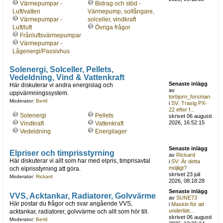
Värmepumpar -
Bidrag och stöd -
Luft/vatten
Värmepump, solfångare,
Värmepumpar -
solceller, vindkraft
Luft/luft
Övriga frågor
Frånluftsvärmepumpar
Värmepumpar -
Lågenergi/Passivhus
Solenergi, Solceller, Pellets,
Vedeldning, Vind & Vattenkraft
Senaste inlägg
Här diskuterar vi andra energislag och
av
uppvärmningssystem.
torbjorn_forsman
Moderator:
Bertil
i
SV: Trasig PX-
22 efter f...
Solenergi
Pellets
skrivet 06 augusti
2026, 16:52:15
Vindkraft
Vattenkraft
Vedeldning
Energilager
Senaste inlägg
Elpriser och timprisstyrning
av
Rickard
Här diskuterar vi allt som har med elpris, timprisavtal
i
SV: Är detta
möjligt?
och elprisstyrning att göra.
skrivet 23 juli
Moderator:
Rickard
2026, 08:18:28
Senaste inlägg
VVS, Acktankar, Radiatorer, Golvvärme
av
SUNE73
Här postar du frågor och svar angående VVS,
i
Maskin för att
underlätt...
acktankar, radiatorer, golvvärme och allt som hör till.
skrivet 06 augusti
Moderator:
Bertil