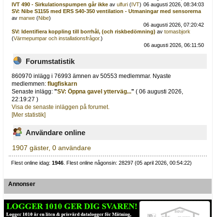
IVT 490 - Sirkulationspumpen går ikke
av
ulfuri
(
IVT
)
06 augusti 2026, 08:34:03
SV: Nibe S1155 med ERS S40-350 ventilation - Utmaningar med sensorerna
av
marwe
(
Nibe
)
06 augusti 2026, 07:20:42
SV: Identifiera koppling till borrhål, (och riskbedömning)
av
tomasbjork
(
Värmepumpar och installationsfrågor.
)
06 augusti 2026, 06:11:50
Forumstatistik
860970 inlägg i 76993 ämnen av 50553 medlemmar. Nyaste
medlemmen:
flugfiskarn
Senaste inlägg:
"
SV: Öppna gavel ytterväg...
"
( 06 augusti 2026,
22:19:27 )
Visa de senaste inläggen på forumet.
[Mer statistik]
Användare online
1907 gäster, 0 användare
Flest online idag:
1946
. Flest online någonsin: 28297 (05 april 2026, 00:54:22)
Annonser