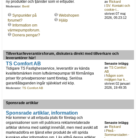
ny produkter och tjänster som vi erbjuder.
av
Rickard
i
SV: Kontakt och
Moderator:
Bertil
cookie-i...
skrivet 07 maj
Synpunkter på
Webshopen
2026, 05:23:12
forumet?
Hjälp
Information om
värmepumpsforum.
Donera pengar?
Tillverkar/leverantörsforum, diskutera direkt med tillverkare och
leverantörer här!
TS Comfort AB
Senaste inlägg
av
TS Comfort
Tidigare TS Fastighesservice, leverantör av kända
AB
kvalitetsmärken inom luftvärmepumpar till förmånliga
i
Någon som
priser för privatpersoner samt företag. Seriösa
möjligen har k...
garantiåtaganden ingår självklart vid köp.
skrivet 02 januari
2026, 19:49:35
Moderator:
TS Comfort AB
Sponsrade artiklar
Sponsrade artiklar, information
Här kommer vi att erbjuda plats för företag och
organisationer som vill publicera reklamrelaterade
Senaste inlägg
av
Rickard
artiklar skrivna med sakligt innehåll, men med avsikt att
i
Piteå -
marknadsföra en tjänst eller produkt de vill sprida
Sommarstaden -
kunskap eller information om. Läs alltså dessa artiklar