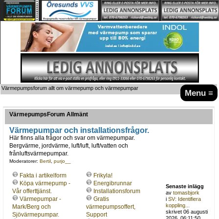
Värmepumpsforum allt om värmepump och värmepumpar
Menu ≡
VärmepumpsForum Allmänt
Värmepumpar och installationsfrågor.
Här finns alla frågor och svar om värmepumpar.
Bergvärme, jordvärme, luft/luft, luft/vatten och
frånluftsvärmepumpar.
Moderatorer:
Bertil
,
purjo__
Fakta i artikelform
Frikyla!
Köpa värmepump -
Energibrunnar
Senaste inlägg
Vår offerttjänst.
Installationsforum
av
tomasbjork
Värmepumpar -
Gratis
i
SV: Identifiera
koppling...
Mark/Berg och
värmepumpsoffert,
skrivet 06 augusti
Sjövärmepumpar.
Support
2026, 06:11:50