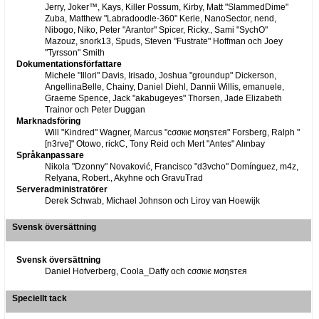
Jerry, Joker™, Kays, Killer Possum, Kirby, Matt "SlammedDime"
Zuba, Matthew "Labradoodle-360" Kerle, NanoSector, nend,
Nibogo, Niko, Peter "Arantor" Spicer, Ricky., Sami "SychO"
Mazouz, snork13, Spuds, Steven "Fustrate" Hoffman och Joey
"Tyrsson" Smith
Dokumentationsförfattare
Michele "Illori" Davis, Irisado, Joshua "groundup" Dickerson,
AngellinaBelle, Chainy, Daniel Diehl, Dannii Willis, emanuele,
Graeme Spence, Jack "akabugeyes" Thorsen, Jade Elizabeth
Trainor och Peter Duggan
Marknadsföring
Will "Kindred" Wagner, Marcus "cσσкιє мσηѕтєя" Forsberg, Ralph "
[n3rve]" Otowo, rickC, Tony Reid och Mert "Antes" Alınbay
Språkanpassare
Nikola "Dzonny" Novaković, Francisco "d3vcho" Domínguez, m4z,
Relyana, Robert., Akyhne och GravuTrad
Serveradministratörer
Derek Schwab, Michael Johnson och Liroy van Hoewijk
Svensk översättning
Svensk översättning
Daniel Hofverberg, Coola_Daffy och cσσкιє мσηѕтєя
Speciellt tack