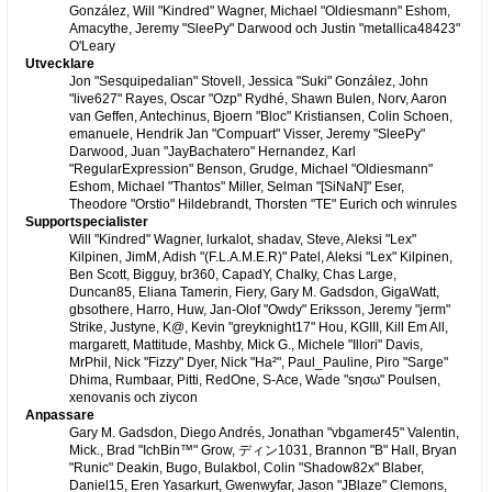
González, Will "Kindred" Wagner, Michael "Oldiesmann" Eshom,
Amacythe, Jeremy "SleePy" Darwood och Justin "metallica48423"
O'Leary
Utvecklare
Jon "Sesquipedalian" Stovell, Jessica "Suki" González, John
"live627" Rayes, Oscar "Ozp" Rydhé, Shawn Bulen, Norv, Aaron
van Geffen, Antechinus, Bjoern "Bloc" Kristiansen, Colin Schoen,
emanuele, Hendrik Jan "Compuart" Visser, Jeremy "SleePy"
Darwood, Juan "JayBachatero" Hernandez, Karl
"RegularExpression" Benson, Grudge, Michael "Oldiesmann"
Eshom, Michael "Thantos" Miller, Selman "[SiNaN]" Eser,
Theodore "Orstio" Hildebrandt, Thorsten "TE" Eurich och winrules
Supportspecialister
Will "Kindred" Wagner, lurkalot, shadav, Steve, Aleksi "Lex"
Kilpinen, JimM, Adish "(F.L.A.M.E.R)" Patel, Aleksi "Lex" Kilpinen,
Ben Scott, Bigguy, br360, CapadY, Chalky, Chas Large,
Duncan85, Eliana Tamerin, Fiery, Gary M. Gadsdon, GigaWatt,
gbsothere, Harro, Huw, Jan-Olof "Owdy" Eriksson, Jeremy "jerm"
Strike, Justyne, K@, Kevin "greyknight17" Hou, KGIII, Kill Em All,
margarett, Mattitude, Mashby, Mick G., Michele "Illori" Davis,
MrPhil, Nick "Fizzy" Dyer, Nick "Ha²", Paul_Pauline, Piro "Sarge"
Dhima, Rumbaar, Pitti, RedOne, S-Ace, Wade "sησω" Poulsen,
xenovanis och ziycon
Anpassare
Gary M. Gadsdon, Diego Andrés, Jonathan "vbgamer45" Valentin,
Mick., Brad "IchBin™" Grow, ディン1031, Brannon "B" Hall, Bryan
"Runic" Deakin, Bugo, Bulakbol, Colin "Shadow82x" Blaber,
Daniel15, Eren Yasarkurt, Gwenwyfar, Jason "JBlaze" Clemons,