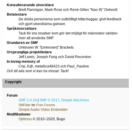
Konsulterarande utvecklare
Brett Flannigan, Mark Rose och René-Gilles "Nao 尚" Deberdt
Betatestare
De dolda personerna som outtröttligt hittat buggar, givit feedback
och gjort utvecklarna galnare.
Språköversättare
Tack för era insatser som gör det möjligt för människor världen
över att använda SMF.
Grundaren av SMF
Unknown W. "[Unknown]" Brackets
Ursprungliga projektledare
Jeff Lewis, Joseph Fung och David Recordon
In loving memory of
Crip, K@, metallica48423 och Paul_Pauline
Och till alla som vi kan ha missat: Tack!
Copyright
Forum
SMF 2.0.19
|
SMF © 2017
,
Simple Machines
SMFAds
for
Free Forums
Simple Audio Video Embedder
Modifikationer
Optimus
© 2010–2020, Bugo