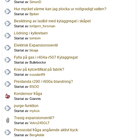
Startat av
SimonD
Hur mycket värme kan jag plocka ur nollgradigt vatten?
Startat av
Bjober
Besiktning av lastbil med kylaggregat i skåpet
Startat av
torbjorn_forsman
Lödning i kylkretsen
Startat av
tomtom
Elektrisk Expansionsventil
Startat av
bloaja
Fylla på gas i r404a-r507 Kylaggregat
Startat av Bullebocke
Krav på kylcertifikat på fabrik?
Startat av
suuulan89
Prestanda r290 / r600a blandning?
Startat av
BSOD
Kondensor fråga
Startat av Giannis
purge-funktion
Startat av
mykos
Trasig expansionventil?
Startat av
Volvo245GLT
Pressostat fråga angående aktivt tryck
Startat av
BergAdde