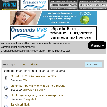
Värmepumpsforum allt om värmepump och värmepumpar
»
Menu ≡
VärmepumpsForum Allmänt
»
Grundläggande kylteknik
(Moderatorer:
Bertil
,
Rickard
,
ace
)
Sidor: [
1
]
2
...
13
Next
Gå ned
NYTT ÄMNE
0 medlemmar och 4 gäster tittar på denna tavla.
Grundig FRYS Kanske krångel ???
Startat av
SW
vakumpumpa vinkyl o fylla på med r600a?!
Startat av
gulevski
«
1
2
Alla
»
Hur fungerar kylning på en värmepump?
Startat av
Chargerhell
Ta kylcertifikat.