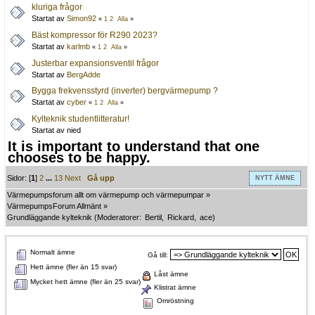
kluriga frågor
Startat av
Simon92
«
1
2
Alla
»
Bäst kompressor för R290 2023?
Startat av
karlmb
«
1
2
Alla
»
Justerbar expansionsventil frågor
Startat av
BergAdde
Bygga frekvensstyrd (inverter) bergvärmepump ?
Startat av
cyber
«
1
2
Alla
»
Kylteknik studentlitteratur!
Startat av nied
It is important to understand that one
chooses to be happy.
Sidor: [
1
]
2
...
13
Next
Gå upp
NYTT ÄMNE
Värmepumpsforum allt om värmepump och värmepumpar
»
VärmepumpsForum Allmänt
»
Grundläggande kylteknik
(Moderatorer:
Bertil
,
Rickard
,
ace
)
Normalt ämne
Gå till:
Hett ämne (fler än 15 svar)
Låst ämne
Mycket hett ämne (fler än 25 svar)
Klistrat ämne
Omröstning