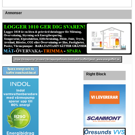
Annonser
Right Block