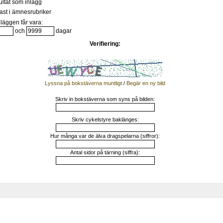
ultat som inlägg
st i ämnesrubriker
läggen får vara:
och
dagar
Verifiering:
Lyssna på bokstäverna muntligt
/
Begär en ny bild
Skriv in bokstäverna som syns på bilden:
Skriv cykelstyre baklänges:
Hur många var de älva dragspelarna (siffror):
Antal sidor på tärning (siffra):