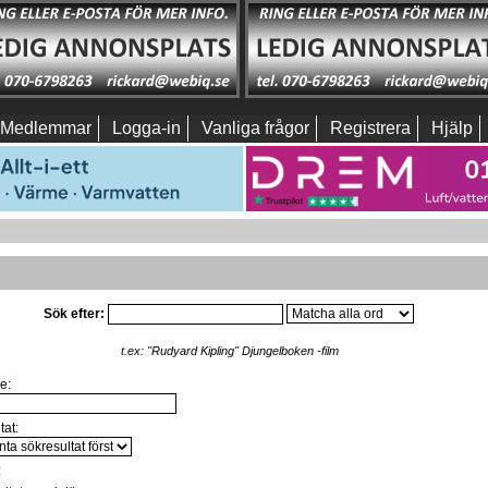
Medlemmar
Logga-in
Vanliga frågor
Registrera
Hjälp
Sök efter:
t.ex:
"Rudyard Kipling" Djungelboken -film
e:
tat:
: