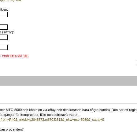
ilden:
(siffror):
r,
registrera dig här!
en heter MTC-5080 och köpte en via eBay och den kostade bara några hundra. Den har ett reg
läutgångar för kompressor, fläkt och defrostvärmaren.
&_from=R40&_trksid=p2045573.m570.l1313&_nkw=mtc-5080&_sacat=0
edan provat den?