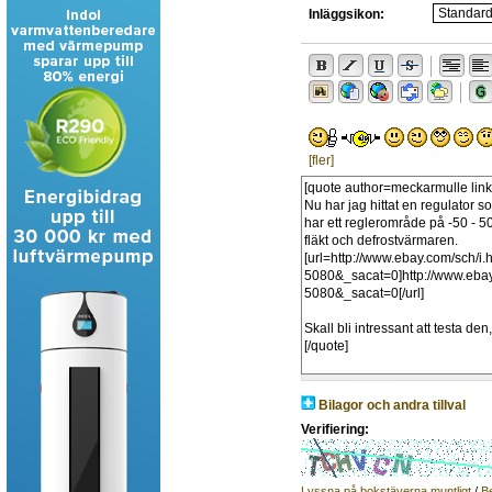
Inläggsikon:
[fler]
Bilagor och andra tillval
Verifiering:
Lyssna på bokstäverna muntligt
/
B