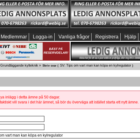
Medlemmar
Logga-in
Vanliga frågor
Registrera
Hjälp
Grundläggande kylteknik
»
SV: Tips om vart man kan köpa en kylregulator
Skriv svar (
)
 nya inlägg i detta ämne på 50 dagar.
aktiskt vill svara i det här ämnet, så bör du överväga att istället starta ett nytt ämne.