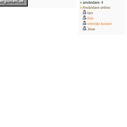
användare: 4
Användare online
:
lars
Rdx
svenske kocken
Jisse