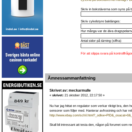
Skriv in bokstäverna som syns på b
Skriv cykelstyre baklänges:
Hur många var de älva dragspelarna 
Antal sidor på tärning (siffra):
För att slippa svara på kontrollfrågo
Ämnessammanfattning
Skrivet av: meckarmulle
«
skrivet:
21 oktober 2012, 22:17:50 »
Nu har jag hittat en regulator som verkar riktigt bra, d
sensorer som följer med. Hanterar avfrostning och har re
http://www.ebay.com/sch/i.html?_odkw=PID&_osacat=0
Skall bli intressant att testa den, någon på forumet som r