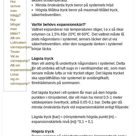
aktuell drifttemperatur.
Hur
• Minsta önskvärda tryck beror på systemets höjd
skriver
• Högsta tillåtna tryck beror på maximalt tillåtet tryck,
man
säkerhetsventilen.
inlägg?
Hur
Varför behövs expansionskärl?
bifogar
man
Vattnet expanderar när temperaturen stiger, t.e.x så ökar
bilder?
volymen ca 1,5% från 20ºC till 60ºC. Det vattnet måste få
Allt om
plats någonstans i systemet, annars läcker det ut via
Luft/vatten-
säkerhetsventilen, eller den svagaste länken i systemet
värmepumpen
börjar läcka.
Tester
Val av
Lägsta tryck
värmepump?
Man vill aldrig få undertryck någonstans i systemet. Detta
Allt om
för att undvika att luft sugs in i ventilspindlar etc, som man
expansionskärl.
senare måste lufta ur när trycket stiger. Det lägsta trycket
Lönar
ska upprätthållas när systemet är avstängt/kallt,
sig en
företrädelsevis på sommaren.
värmepump?
Det lägsta trycket i ett system får man på den högsta
punkten i rörsystemet, där vill man ha minst 0,5-1 meter
vätskepelare övertryck, alltså 0,05-0,1 bar. Detta ger då
minsta önskvärda tryck vid expansionskärlet enligt följande:
Lägsta tryck [bar] = (rörsystemets högsta punkt [m] –
expansionskärlets nivå [m]) *0,1 + 0,1
Högsta tryck