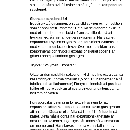
Beror vanligen på säkerhetsventilens öppningstryck som i
sin tur bestäms av hållfastheten på ingående komponenter
i systemet.
Slutna expansionskärl
Består av två utrymmen, en gasfylld sektion och en sektion
som är anslutet till systemet. De olika sektionerna avskiljs
med ett membran som buktar fram och tillbaka så att
tryckjämvikt fås mellan de två sektionerna. När vattnet
expanderar i systemet fylls expansionskärlets vattensida
med vatten, membranet trycks över mot gassidan, gasen
komprimeras och trycket i expansionskärlet stiger. Här
gäller i princip allmänna gaslagen:
Trycket * Volymen = konstant
Oftast är den gasfyllda sektionen fylld med lite extra gas, så
kallat förtryck. (normalt mellan 0,5 och 1,5 bar beroende på
fabrikat och artikelnummer) Förtrycket innebär att gassidan
håller ett högre tryck än atmosfärstryck när vattensidan är
helt tom på vatten.
Förtrycket ska justeras in för aktuellt system för att
expansionskärlet ska fungera optimalt. Detta görs genom
att antigen släppa ut eller fylla på lite luft i luftnippeln på
kärlet. Detta måste göras när expansionskärlet inte är
anslutet till systemet, inget tryck får finnas på vattensidan
om membranet. Här slarvas det ofta vid installation av