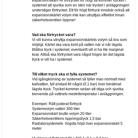
expansionskärl! Är förtrycket för högt så kommer trycket i
systemet att sjunka som en sten när trycket i anläggningen
understiger förtrycket. Ett för högt förtryck innebär också att
expansionskärlet volym inte kan utnyttjas effektivt innan
säkerhetsventilen öppnar!
Vad ska förtrycket vara?
Vi vill kunna utnyttja expansionskärlets volym så bra som
möjligt. Kärlet ska vara tomt på vatten när vi når lägsta
tillåtna tryck i systemet, eventuellt vill vi ha lite marginal
kvar. Alltså ska förtrycket vara något högre än det lägsta
tryck vi vill ha i systemet.
Till vilket tryck ska vi fylla systemet?
Vid igångkörning av systemet så fyller man normalt med
kallvatten, fyll endast till något (0,1 bar) över beräknat
lägsta tryck. Trycket kommer sedan att stiga och sjunka
beroende på vattnets medeltemperatur i anläggningen.
Exempel: Rätt justerat förtryck
Systemvolym vatten 300 liter
Expansionskärl brutto volym 20 liter
Säkerhetsventilens öppningstryck 1,5 bar
Radiatorsystemets högsta höjd över expansionskärl 5
meter