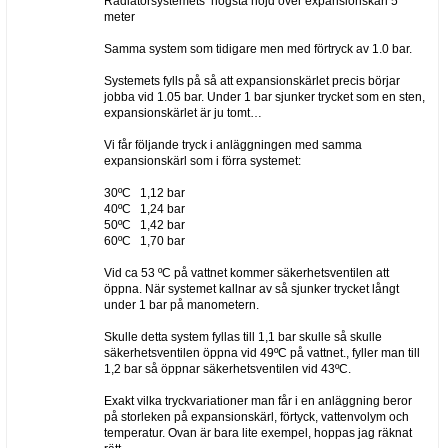
Radiatorsystemets högsta höjd över expansionskärl 5
meter
Samma system som tidigare men med förtryck av 1.0 bar.
Systemets fylls på så att expansionskärlet precis börjar
jobba vid 1.05 bar. Under 1 bar sjunker trycket som en sten,
expansionskärlet är ju tomt…
Vi får följande tryck i anläggningen med samma
expansionskärl som i förra systemet:
30ºC 1,12 bar
40ºC 1,24 bar
50ºC 1,42 bar
60ºC 1,70 bar
Vid ca 53 ºC på vattnet kommer säkerhetsventilen att
öppna. När systemet kallnar av så sjunker trycket långt
under 1 bar på manometern.
Skulle detta system fyllas till 1,1 bar skulle så skulle
säkerhetsventilen öppna vid 49ºC på vattnet., fyller man till
1,2 bar så öppnar säkerhetsventilen vid 43ºC.
Exakt vilka tryckvariationer man får i en anläggning beror
på storleken på expansionskärl, förtyck, vattenvolym och
temperatur. Ovan är bara lite exempel, hoppas jag räknat