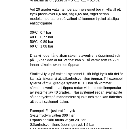
Vi räknar ut förtrycket till = 5*0,1+0,1 = 0,6 bar
Vid 20 grader vattentemperatur i systemet bör vi fylla till ett
tryck precis över 0,6 bar, säg 0,65 bar, stiger sedan
medeltemperaturen på vattnet så kommer trycket att stiga
enligt följande
30ºC 0,7 bar
40ºC 0,77 bar
50ºC 0,89 bar
60ºC 1,08 bar
D.v.s vi ligger långt ifrån säkerhetsventilens öppningstryck
på 1,5 bar, den är tät. Vattnet kan bli så varmt som ca 79ºC
innan säkerhetsventilen öppnar.
Skulle vi fylla på vatten i systemet till för högt tryck när det är
kallt så riskerar vi att säkerhetsventilen öppnar. Till exempel
fyller vi vårt 20 gradiga system till 1,1 bar så kommer
säkerhetsventilen att öppna redan vid en medeltemperatur
av systemet av 40 grader… När systemet sedan svalnat lite
så har trycket på manometern sjunkit och man kan förledas
att tro att systemet läcker.
Exempel: Fel justerat förtryck
Systemvolym vatten 300 liter
Expansionskärl brutto volym 20 liter
Säkerhetsventilens öppningstryck 1,5 bar