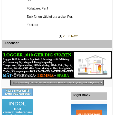
rätt…
Författare: PerJ
Tack för en väldigt bra artikel Per.
/Rickard
[
1
]
2
...
8
Next
Annonser
Right Block