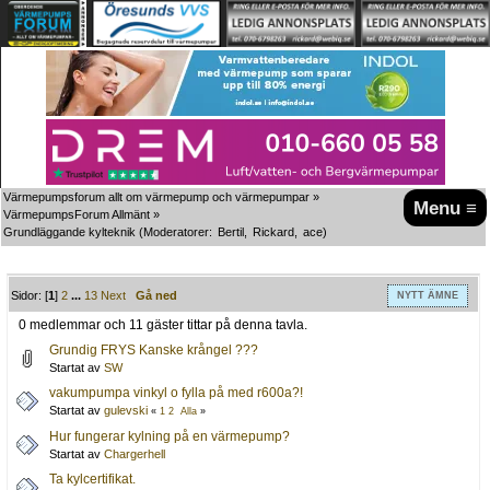
Värmepumpsforum allt om värmepump och värmepumpar
»
Menu ≡
VärmepumpsForum Allmänt
»
Grundläggande kylteknik
(Moderatorer:
Bertil
,
Rickard
,
ace
)
Sidor: [
1
]
2
...
13
Next
Gå ned
NYTT ÄMNE
0 medlemmar och 11 gäster tittar på denna tavla.
Grundig FRYS Kanske krångel ???
Startat av
SW
vakumpumpa vinkyl o fylla på med r600a?!
Startat av
gulevski
«
1
2
Alla
»
Hur fungerar kylning på en värmepump?
Startat av
Chargerhell
Ta kylcertifikat.