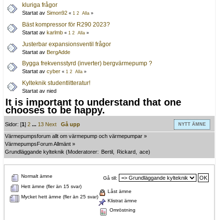
kluriga frågor
Startat av
Simon92
«
1
2
Alla
»
Bäst kompressor för R290 2023?
Startat av
karlmb
«
1
2
Alla
»
Justerbar expansionsventil frågor
Startat av
BergAdde
Bygga frekvensstyrd (inverter) bergvärmepump ?
Startat av
cyber
«
1
2
Alla
»
Kylteknik studentlitteratur!
Startat av nied
It is important to understand that one
chooses to be happy.
Sidor: [
1
]
2
...
13
Next
Gå upp
NYTT ÄMNE
Värmepumpsforum allt om värmepump och värmepumpar
»
VärmepumpsForum Allmänt
»
Grundläggande kylteknik
(Moderatorer:
Bertil
,
Rickard
,
ace
)
Normalt ämne
Gå till:
Hett ämne (fler än 15 svar)
Låst ämne
Mycket hett ämne (fler än 25 svar)
Klistrat ämne
Omröstning