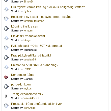
Startat av
SimonD
Hur mycket värme kan jag plocka ur nollgradigt vatten?
Startat av
Bjober
Besiktning av lastbil med kylaggregat i skåpet
Startat av
torbjorn_forsman
Lödning i kylkretsen
Startat av
tomtom
Elektrisk Expansionsventil
Startat av
bloaja
Fylla på gas i r404a-r507 Kylaggregat
Startat av Bullebocke
Krav på kylcertifikat på fabrik?
Startat av
suuulan89
Prestanda r290 / r600a blandning?
Startat av
BSOD
Kondensor fråga
Startat av Giannis
purge-funktion
Startat av
mykos
Trasig expansionventil?
Startat av
Volvo245GLT
Pressostat fråga angående aktivt tryck
Startat av
BergAdde