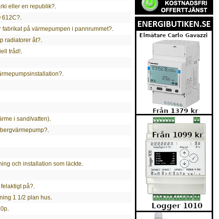
ki eller en republik?
.
O 612C?
.
ör fabrikat på värmepumpen i pannrummet?
.
p radiatorer åt?
.
ll tråd!
.
värmepumpsinstallation?
.
ärme i sand/vatten)
.
en bergvärmepump?
.
ng och installation som läckte
.
felaktigt på?
.
åning 1 1/2 plan hus
.
10p
.