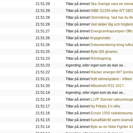
21:51:29
Tittar på ämnet
Ska Sverige vara en monar
21:51:29
Tittar på ämnet
NIBE S1256 eller IVT GE
21:51:28
Tittar på ämnet
Omröstning: Vad har du f
21:51:28
Tittar på ämnet
Vad skiljer låg och högtem
21:51:27
Tittar på ämnet
Energicentrapumpen Officie
21:51:26
Tittar på tavlan
Krypgrunder
.
21:51:26
Tittar på ämnet
Dokumentering kring luft
21:51:25
Tittar på ämnet
Byta Gt3 givaren
.
21:51:23
Tittar på ämnet
Rördragning
.
21:51:23
Ingenting, eller inget som du kan se...
21:51:22
Tittar på ämnet
Räcker energin till? (jordv
21:51:21
Tittar på ämnet
Nytt värmesystem - Vilk
21:51:20
Tittar på ämnet
Mitsubishi R32 2017
.
21:51:19
Ingenting, eller inget som du kan se...
21:51:19
Tittar på ämnet
LLVP Slarvad vakuumsugni
21:51:17
Tittar på ämnet
Ny Frikyla 1½ villa
.
21:51:16
Tittar på ämnet
Ecoair 1550 radiatorpump 
21:51:15
Tittar på ämnet
Kanalfläkt till varm ovanv
21:51:14
Tittar på ämnet
Byte av en Nibe Fighter 4