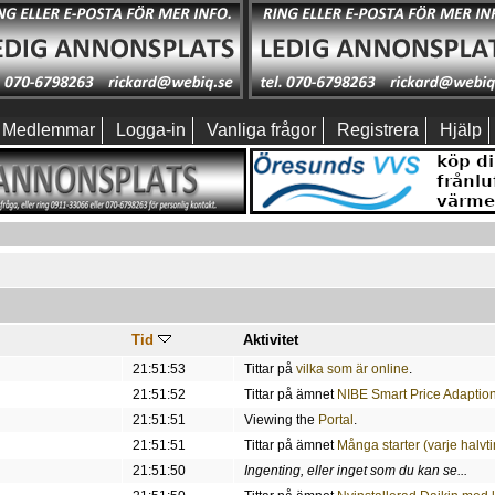
Medlemmar
Logga-in
Vanliga frågor
Registrera
Hjälp
Tid
Aktivitet
21:51:53
Tittar på
vilka som är online
.
21:51:52
Tittar på ämnet
NIBE Smart Price Adaptio
21:51:51
Viewing the
Portal
.
21:51:51
Tittar på ämnet
Många starter (varje halv
21:51:50
Ingenting, eller inget som du kan se...