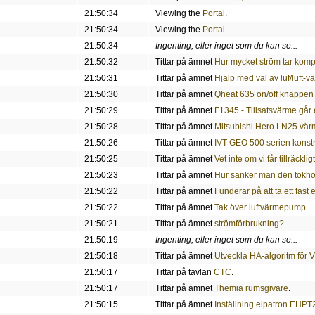
21:50:34
Viewing the
Portal
.
21:50:34
Viewing the
Portal
.
21:50:34
Ingenting, eller inget som du kan se...
21:50:32
Tittar på ämnet
Hur mycket ström tar kom
21:50:31
Tittar på ämnet
Hjälp med val av luf/luft-v
21:50:30
Tittar på ämnet
Qheat 635 on/off knappen 
21:50:29
Tittar på ämnet
F1345 - Tillsatsvärme går 
21:50:28
Tittar på ämnet
Mitsubishi Hero LN25 värme
21:50:26
Tittar på ämnet
IVT GEO 500 serien konstr
21:50:25
Tittar på ämnet
Vet inte om vi får tillräckl
21:50:23
Tittar på ämnet
Hur sänker man den tokh
21:50:22
Tittar på ämnet
Funderar på att ta ett fast
21:50:22
Tittar på ämnet
Tak över luftvärmepump
.
21:50:21
Tittar på ämnet
strömförbrukning?
.
21:50:19
Ingenting, eller inget som du kan se...
21:50:18
Tittar på ämnet
Utveckla HA-algoritm för V
21:50:17
Tittar på tavlan
CTC
.
21:50:17
Tittar på ämnet
Themia rumsgivare
.
21:50:15
Tittar på ämnet
Inställning elpatron EHP