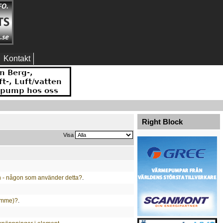
Kontakt
Right Block
Visa
n - någon som använder detta?
.
timme)?
.