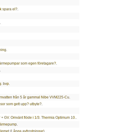
k spara el?
.
.
ning
.
ftvärmepumpar som egen företagare?
.
.
g. bvp
.
armvatten från 5 år gammal Nibe VVM225-Cu
.
sor som gett upp? utbyte?
.
r + GV. Omvänt flöde i 1/3. Thermia Optimum 10.
.
 värmepump
.
lemet (Långa avfrostningar)
.