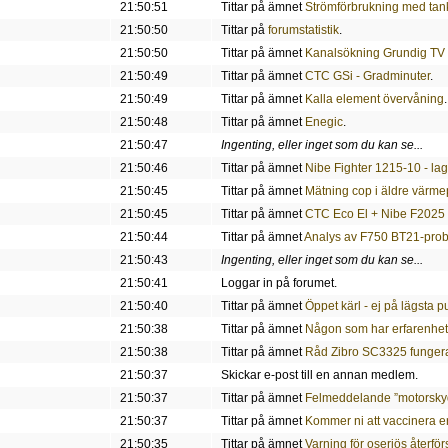
21:50:51
Tittar på ämnet
Strömförbrukning med tank
21:50:50
Tittar på
forumstatistik
.
21:50:50
Tittar på ämnet
Kanalsökning Grundig TV
21:50:49
Tittar på ämnet
CTC GSi - Gradminuter
.
21:50:49
Tittar på ämnet
Kalla element övervåning
.
21:50:48
Tittar på ämnet
Enegic
.
21:50:47
Ingenting, eller inget som du kan se...
21:50:46
Tittar på ämnet
Nibe Fighter 1215-10 - lag
21:50:45
Tittar på ämnet
Mätning cop i äldre värm
21:50:45
Tittar på ämnet
CTC Eco El + Nibe F2025
21:50:44
Tittar på ämnet
Analys av F750 BT21-prob
21:50:43
Ingenting, eller inget som du kan se...
21:50:41
Loggar in på forumet.
21:50:40
Tittar på ämnet
Öppet kärl - ej på lägsta 
21:50:38
Tittar på ämnet
Någon som har erfarenhete
21:50:38
Tittar på ämnet
Råd Zibro SC3325 funger
21:50:37
Skickar e-post till en annan medlem.
21:50:37
Tittar på ämnet
Felmeddelande ”motorsk
21:50:37
Tittar på ämnet
Kommer ni att vaccinera er
21:50:35
Tittar på ämnet
Varning för oseriös återför