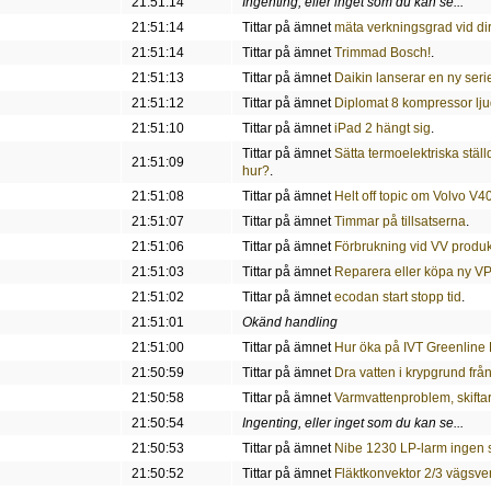
21:51:14
Ingenting, eller inget som du kan se...
21:51:14
Tittar på ämnet
mäta verkningsgrad vid d
21:51:14
Tittar på ämnet
Trimmad Bosch!
.
21:51:13
Tittar på ämnet
Daikin lanserar en ny serie
21:51:12
Tittar på ämnet
Diplomat 8 kompressor lju
21:51:10
Tittar på ämnet
iPad 2 hängt sig
.
Tittar på ämnet
Sätta termoelektriska stäl
21:51:09
hur?
.
21:51:08
Tittar på ämnet
Helt off topic om Volvo V
21:51:07
Tittar på ämnet
Timmar på tillsatserna
.
21:51:06
Tittar på ämnet
Förbrukning vid VV produk
21:51:03
Tittar på ämnet
Reparera eller köpa ny V
21:51:02
Tittar på ämnet
ecodan start stopp tid
.
21:51:01
Okänd handling
21:51:00
Tittar på ämnet
Hur öka på IVT Greenline
21:50:59
Tittar på ämnet
Dra vatten i krypgrund frå
21:50:58
Tittar på ämnet
Varmvattenproblem, skifta
21:50:54
Ingenting, eller inget som du kan se...
21:50:53
Tittar på ämnet
Nibe 1230 LP-larm ingen s
21:50:52
Tittar på ämnet
Fläktkonvektor 2/3 vägsven