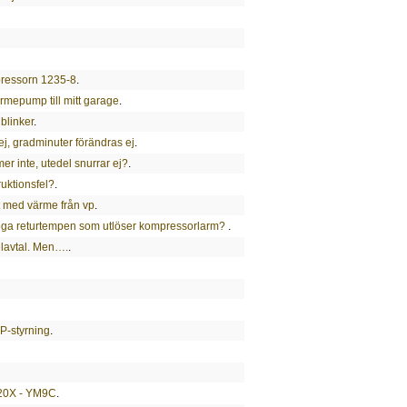
pressorn 1235-8
.
ärmepump till mitt garage
.
blinker
.
ej, gradminuter förändras ej
.
r inte, utedel snurrar ej?
.
uktionsfel?
.
igt med värme från vp
.
öga returtempen som utlöser kompressorlarm?
.
 elavtal. Men….
.
P-styrning
.
T20X - YM9C
.