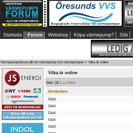
Startsida
Forum
Webshop
Köpa värmepump?
Sök
Värmepumpsforum allt om värmepump och värmepumpar
»
Vilka är online
Vilka är online
Sidor: [
1
]
2
...
9
Next
Användare
Gäst
Gäst
Gäst
Gäst
Gäst