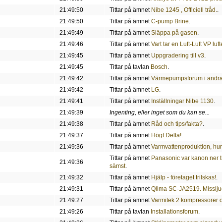
21:49:50
Tittar på ämnet
Nibe 1245 , Officiell tråd.
.
21:49:50
Tittar på ämnet
C-pump Brine
.
21:49:49
Tittar på ämnet
Släppa på gasen
.
21:49:46
Tittar på ämnet
Vart tar en Luft-Luft VP luf
21:49:45
Tittar på ämnet
Uppgradering till v3
.
21:49:45
Tittar på tavlan
Bosch
.
21:49:42
Tittar på ämnet
Värmepumpsforum i andra
21:49:42
Tittar på ämnet
LG
.
21:49:41
Tittar på ämnet
Inställningar Nibe 1130
.
21:49:39
Ingenting, eller inget som du kan se...
21:49:38
Tittar på ämnet
Råd och tips/fakta?
.
21:49:37
Tittar på ämnet
Högt Delta!
.
21:49:36
Tittar på ämnet
Varmvattenproduktion, hur
Tittar på ämnet
Panasonic var kanon ner ti
21:49:36
sämst
.
21:49:32
Tittar på ämnet
Hjälp - företaget trilskas!
.
21:49:31
Tittar på ämnet
Qlima SC-JA2519. Missljud 
21:49:27
Tittar på ämnet
Varmitek 2 kompressorer o
21:49:26
Tittar på tavlan
Installationsforum
.