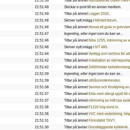
21:51:50
Tittar på ämnet
Nyinstallerad Daikin med 
21:51:49
Skickar e-post till en annan medlem.
21:51:49
Tittar på ämnet
Logger 2020
.
21:51:48
Skriver nytt inlägg i
Allmänt forum
.
21:51:48
Tittar på ämnet
Missat att gjuta in golvvä
21:51:47
Ingenting, eller inget som du kan se...
21:51:46
Tittar på ämnet
Nibe 1255, intrimning av 
21:51:46
Skriver nytt inlägg i
IVT 480
.
21:51:44
Tittar på ämnet
Verktyg som behövs för att
21:51:42
Tittar på ämnet
installation av värmepum
21:51:42
Tittar på ämnet
3x660meter kollektorslan
21:51:39
Ingenting, eller inget som du kan se...
21:51:39
Tittar på ämnet
utblåsninstemeratur
.
21:51:38
Tittar på ämnet
Service och försäljning 
21:51:37
Tittar på ämnet
Elda med stängt spjäll till 
21:51:37
Tittar på ämnet
intrimning av mitt nya sys
21:51:36
Tittar på ämnet
F1226 hög kond in
.
21:51:36
Tittar på ämnet
VVC med vedeldning, hög t
21:51:31
Tittar på ämnet
Förinställd TXV?
.
21:51:30
Tittar på tavlan
Grundläggande kylteknik
.