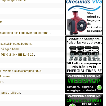
knäppningar i element
.
rme
.
anläggning och flöde över radiatorerna?
.
 kakla/klinkra ett badrum.
.
p på egen hand
.
g PE40 till 3xNIBE 1145-15
.
av LLVP med R410A förbjuds 2025
.
skorsten
.
tem
.
emp ut till kran
.