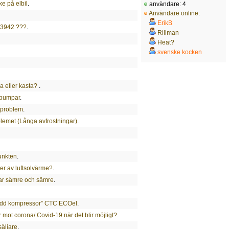
e på elbil
.
användare: 4
Användare online
:
ErikB
 3942 ???
.
Rillman
Heat?
svenske kocken
a eller kasta?
.
epumpar
.
 problem
.
lemet (Långa avfrostningar)
.
punkten
.
r av luftsolvärme?
.
ar sämre och sämre
.
ydd kompressor” CTC ECOel
.
 mot corona/ Covid-19 när det blir möjligt?
.
säljare
.