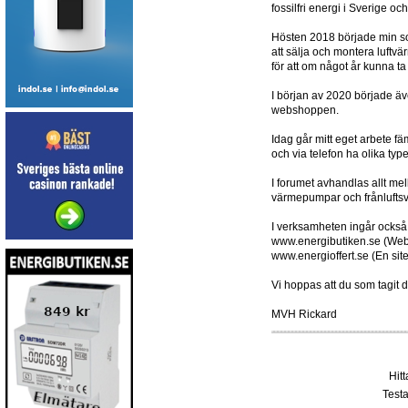
fossilfri energi i Sverige oc
Hösten 2018 började min son
att sälja och montera luftv
för att om något år kunna t
I början av 2020 började äv
webshoppen.
Idag går mitt eget arbete f
och via telefon ha olika typ
I forumet avhandlas allt m
värmepumpar och frånlufts
I verksamheten ingår också
www.energibutiken.se (Web
www.energioffert.se (En sit
Vi hoppas att du som tagit d
MVH Rickard
Hit
Testa