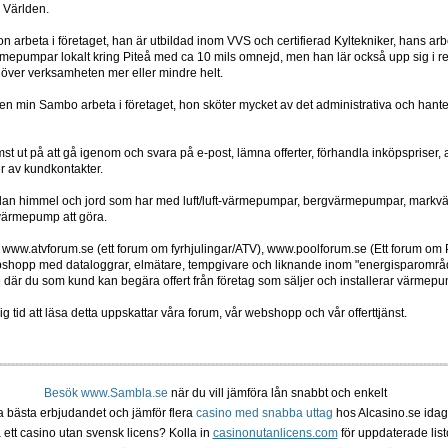
h Världen.
 arbeta i företaget, han är utbildad inom VVS och certifierad Kyltekniker, hans arbe
ärmepumpar lokalt kring Piteå med ca 10 mils omnejd, men han lär också upp sig i 
a över verksamheten mer eller mindre helt.
en min Sambo arbeta i företaget, hon sköter mycket av det administrativa och hanter
ämst ut på att gå igenom och svara på e-post, lämna offerter, förhandla inköpspriser
er av kundkontakter.
ellan himmel och jord som har med luft/luft-värmepumpar, bergvärmepumpar, markvä
värmepump att göra.
 www.atvforum.se (ett forum om fyrhjulingar/ATV), www.poolforum.se (Ett forum om
shopp med dataloggrar, elmätare, tempgivare och liknande inom "energisparområd
e där du som kund kan begära offert från företag som säljer och installerar värmepu
ig tid att läsa detta uppskattar våra forum, vår webshopp och vår offerttjänst.
Besök www.Sambla.se
när du vill jämföra lån snabbt och enkelt
ta bästa erbjudandet och jämför flera
casino med snabba uttag
hos Alcasino.se idag
 ett casino utan svensk licens? Kolla in
casinonutanlicens.com
för uppdaterade listo