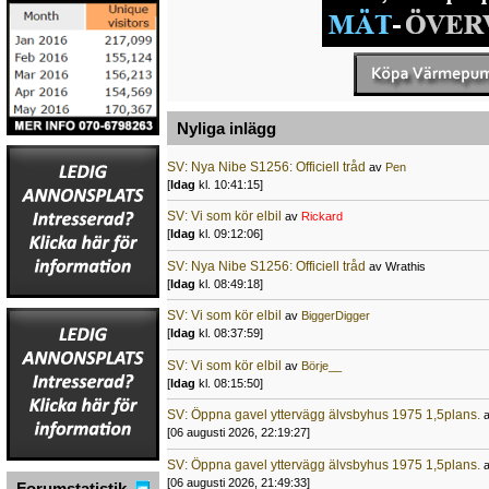
Nyliga inlägg
SV: Nya Nibe S1256: Officiell tråd
av
Pen
[
Idag
kl. 10:41:15]
SV: Vi som kör elbil
av
Rickard
[
Idag
kl. 09:12:06]
SV: Nya Nibe S1256: Officiell tråd
av Wrathis
[
Idag
kl. 08:49:18]
SV: Vi som kör elbil
av
BiggerDigger
[
Idag
kl. 08:37:59]
SV: Vi som kör elbil
av
Börje__
[
Idag
kl. 08:15:50]
SV: Öppna gavel yttervägg älvsbyhus 1975 1,5plans.
[06 augusti 2026, 22:19:27]
SV: Öppna gavel yttervägg älvsbyhus 1975 1,5plans.
[06 augusti 2026, 21:49:33]
Forumstatistik