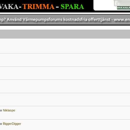
av
Niklaspe
av
BiggerDigger