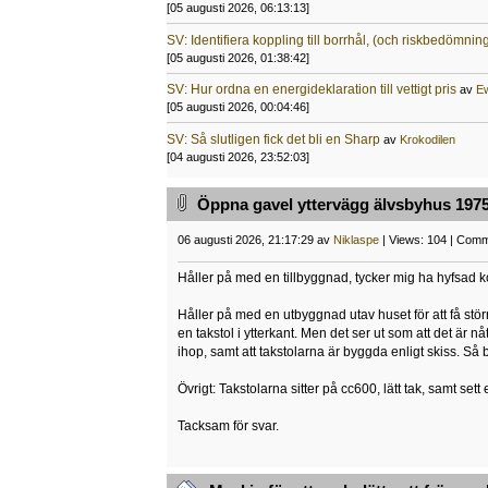
[05 augusti 2026, 06:13:13]
SV: Identifiera koppling till borrhål, (och riskbedömnin
[05 augusti 2026, 01:38:42]
SV: Hur ordna en energideklaration till vettigt pris
av
E
[05 augusti 2026, 00:04:46]
SV: Så slutligen fick det bli en Sharp
av
Krokodilen
[04 augusti 2026, 23:52:03]
Öppna gavel yttervägg älvsbyhus 1975
06 augusti 2026, 21:17:29 av
Niklaspe
| Views: 104 | Comm
Håller på med en tillbyggnad, tycker mig ha hyfsad k
Håller på med en utbyggnad utav huset för att få stör
en takstol i ytterkant. Men det ser ut som att det är 
ihop, samt att takstolarna är byggda enligt skiss. Så
Övrigt: Takstolarna sitter på cc600, lätt tak, samt se
Tacksam för svar.