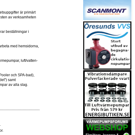
tsuppgifter är primärt
resten av verksamheten
ar beställningar i
, arbeta med hemsidorna,
rmepumpar, luft/vatten-
 Pooler och SPA-bad),
et") samt
mpar av alla slag.
.
r.