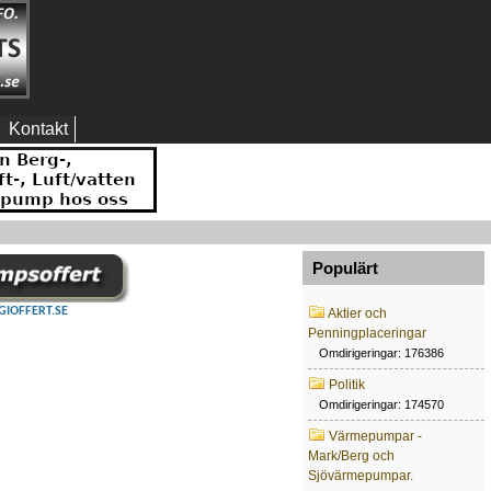
Kontakt
Populärt
GIOFFERT.SE
Aktier och
Penningplaceringar
Omdirigeringar: 176386
Politik
Omdirigeringar: 174570
Värmepumpar -
Mark/Berg och
Sjövärmepumpar.