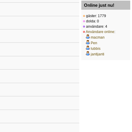
Online just nu!
gäster: 1779
dolda: 0
användare: 4
Användare online
:
macman
Pen
lubbis
jantijanti