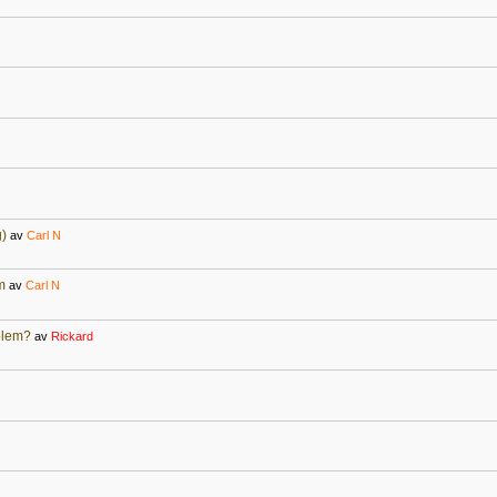
g)
av
Carl N
m
av
Carl N
oblem?
av
Rickard