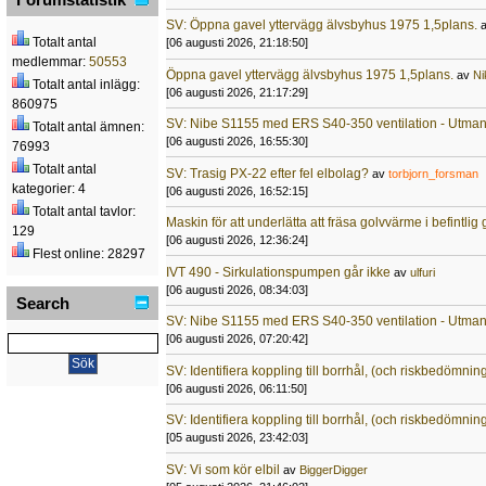
SV: Öppna gavel yttervägg älvsbyhus 1975 1,5plans.
Totalt antal
[06 augusti 2026, 21:18:50]
medlemmar:
50553
Öppna gavel yttervägg älvsbyhus 1975 1,5plans.
av
Ni
Totalt antal inlägg:
[06 augusti 2026, 21:17:29]
860975
SV: Nibe S1155 med ERS S40-350 ventilation - Utma
Totalt antal ämnen:
[06 augusti 2026, 16:55:30]
76993
Totalt antal
SV: Trasig PX-22 efter fel elbolag?
av
torbjorn_forsman
kategorier: 4
[06 augusti 2026, 16:52:15]
Totalt antal tavlor:
Maskin för att underlätta att fräsa golvvärme i befintli
129
[06 augusti 2026, 12:36:24]
Flest online: 28297
IVT 490 - Sirkulationspumpen går ikke
av
ulfuri
[06 augusti 2026, 08:34:03]
Search
SV: Nibe S1155 med ERS S40-350 ventilation - Utma
[06 augusti 2026, 07:20:42]
SV: Identifiera koppling till borrhål, (och riskbedömnin
[06 augusti 2026, 06:11:50]
SV: Identifiera koppling till borrhål, (och riskbedömnin
[05 augusti 2026, 23:42:03]
SV: Vi som kör elbil
av
BiggerDigger