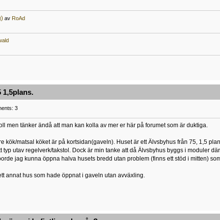
g)
av
RoAd
wald
 1,5plans.
ents: 3
oll men tänker ändå att man kan kolla av mer er här på forumet som är duktiga.
re kök/matsal köket är på kortsidan(gaveln). Huset är ett Älvsbyhus från 75, 1,5 plan
nått typ utav regelverk/takstol. Dock är min tanke att då Älvsbyhus byggs i moduler dä
 borde jag kunna öppna halva husets bredd utan problem (finns ett stöd i mitten) som 
tt ett annat hus som hade öppnat i gaveln utan avväxling.