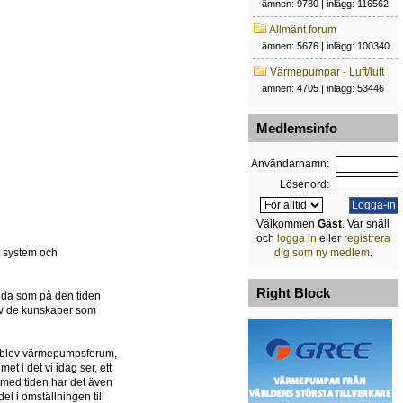
ämnen: 9780 | inlägg: 116562
Allmänt forum
ämnen: 5676 | inlägg: 100340
Värmepumpar - Luft/luft
ämnen: 4705 | inlägg: 53446
Medlemsinfo
Användarnamn:
Lösenord:
Välkommen
Gäst
. Var snäll
och
logga in
eller
registrera
et system och
dig som ny medlem
.
Right Block
ida som på den tiden
g av de kunskaper som
et blev värmepumpsforum,
t i det vi idag ser, ett
 med tiden har det även
l i omställningen till