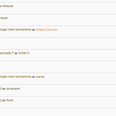
av
Niklaspe
klaspe
ningar med sensorerna
av
torbjorn_forsman
g golvspån?
av
SUNE73
ningar med sensorerna
av
marwe
g)
av
tomasbjork
g)
av
RoAd