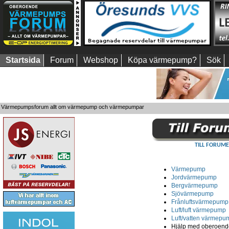
Startsida
Forum
Webshop
Köpa värmepump?
Sök
Värmepumpsforum allt om värmepump och värmepumpar
TILL FORUME
Värmepump
Jordvärmepump
Bergvärmepump
Sjövärmepump
Frånluftsvärmepump
Luft/luft värmepump
Luft/vatten värmepu
Hjälp med oberoende 