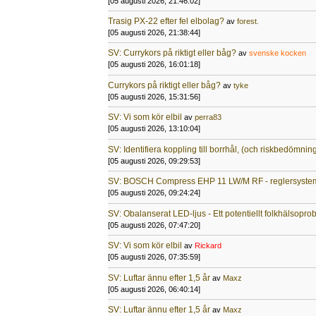
[05 augusti 2026, 21:46:02]
Trasig PX-22 efter fel elbolag?
av
forest.
[05 augusti 2026, 21:38:44]
SV: Currykors på riktigt eller båg?
av
svenske kocken
[05 augusti 2026, 16:01:18]
Currykors på riktigt eller båg?
av
tyke
[05 augusti 2026, 15:31:56]
SV: Vi som kör elbil
av
perra83
[05 augusti 2026, 13:10:04]
SV: Identifiera koppling till borrhål, (och riskbedömnin
[05 augusti 2026, 09:29:53]
SV: BOSCH Compress EHP 11 LW/M RF - reglersyste
[05 augusti 2026, 09:24:24]
SV: Obalanserat LED-ljus - Ett potentiellt folkhälsopr
[05 augusti 2026, 07:47:20]
SV: Vi som kör elbil
av
Rickard
[05 augusti 2026, 07:35:59]
SV: Luftar ännu efter 1,5 år
av
Maxz
[05 augusti 2026, 06:40:14]
SV: Luftar ännu efter 1,5 år
av
Maxz