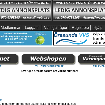
Medlemmar
Logga-in
Vanliga frågor
Registrera
Hjälp
T
TILL ENERGIBUTIKEN.SE
TILL ENER
Sveriges största forum om värmepumpar!
mp
dimensioneringar och ekonomiska kalkyler för just ditt hus