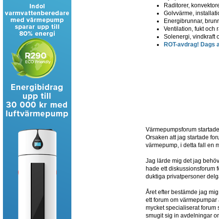
Raditorer, konvektore
Golvvärme, installatio
Energibrunnar, brun
Ventilation, fukt och
Solenergi, vindkraft 
ROT-avdrag! Dags at
Värmepumpsforum startades 
Orsaken att jag startade for
värmepump, i detta fall en
Jag lärde mig det jag beh
hade ett diskussionsforum fö
duktiga privatpersoner delg
Året efter bestämde jag mig
ett forum om värmepumpar av 
mycket specialiserat forum
smugit sig in avdelningar o