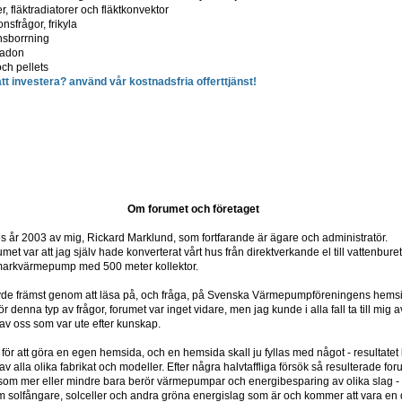
r, fläktradiatorer och fläktkonvektor
nsfrågor, frikyla
nsborrning
 radon
och pellets
t investera? använd vår kostnadsfria offerttjänst!
Om forumet och företaget
år 2003 av mig, Rickard Marklund, som fortfarande är ägare och administratör.
umet var att jag själv hade konverterat vårt hus från direktverkande el till vattenbur
 markvärmepump med 500 meter kollektor.
övde främst genom att läsa på, och fråga, på Svenska Värmepumpföreningens hems
r denna typ av frågor, forumet var inget vidare, men jag kunde i alla fall ta till mi
av oss som var ute efter kunskap.
 för att göra en egen hemsida, och en hemsida skall ju fyllas med något - resultat
alla olika fabrikat och modeller. Efter några halvtaffliga försök så resulterade forume
 som mer eller mindre bara berör värmepumpar och energibesparing av olika slag -
m solfångare, solceller och andra gröna energislag som är och kommer att vara en de