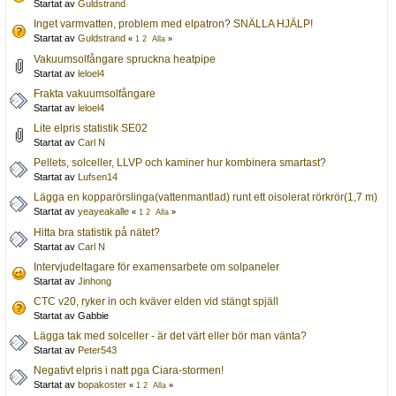
Startat av
Guldstrand
Inget varmvatten, problem med elpatron? SNÄLLA HJÄLP!
Startat av
Guldstrand
«
1
2
Alla
»
Vakuumsolfångare spruckna heatpipe
Startat av
leloel4
Frakta vakuumsolfångare
Startat av
leloel4
Lite elpris statistik SE02
Startat av
Carl N
Pellets, solceller, LLVP och kaminer hur kombinera smartast?
Startat av
Lufsen14
Lägga en kopparörslinga(vattenmantlad) runt ett oisolerat rörkrör(1,7 m)
Startat av
yeayeakalle
«
1
2
Alla
»
Hitta bra statistik på nätet?
Startat av
Carl N
Intervjudeltagare för examensarbete om solpaneler
Startat av
Jinhong
CTC v20, ryker in och kväver elden vid stängt spjäll
Startat av Gabbie
Lägga tak med solceller - är det värt eller bör man vänta?
Startat av
Peter543
Negativt elpris i natt pga Ciara-stormen!
Startat av
bopakoster
«
1
2
Alla
»