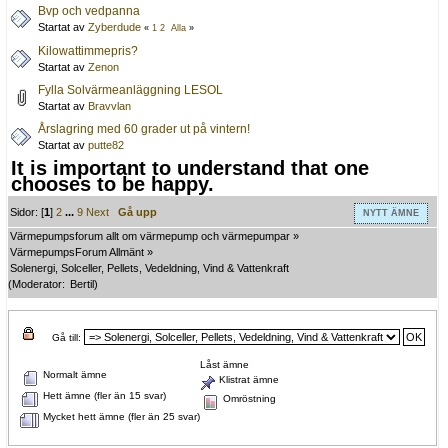
Bvp och vedpanna
Startat av
Zyberdude
«
1
2
Alla
»
Kilowattimmepris?
Startat av
Zenon
Fylla Solvärmeanläggning LESOL
Startat av
Bravvlan
Årslagring med 60 grader ut på vintern!
Startat av
putte82
It is important to understand that one
chooses to be happy.
Sidor: [
1
]
2
...
9
Next
Gå upp
NYTT ÄMNE
Värmepumpsforum allt om värmepump och värmepumpar
»
VärmepumpsForum Allmänt
»
Solenergi, Solceller, Pellets, Vedeldning, Vind & Vattenkraft
(Moderator:
Bertil
)
Gå till:
Låst ämne
Normalt ämne
Klistrat ämne
Hett ämne (fler än 15 svar)
Omröstning
Mycket hett ämne (fler än 25 svar)