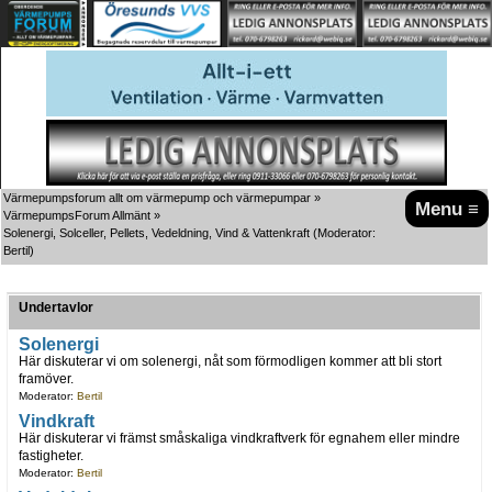
Värmepumpsforum allt om värmepump och värmepumpar
»
Menu ≡
VärmepumpsForum Allmänt
»
Solenergi, Solceller, Pellets, Vedeldning, Vind & Vattenkraft
(Moderator:
Bertil
)
Undertavlor
Solenergi
Här diskuterar vi om solenergi, nåt som förmodligen kommer att bli stort
framöver.
Moderator:
Bertil
Vindkraft
Här diskuterar vi främst småskaliga vindkraftverk för egnahem eller mindre
fastigheter.
Moderator:
Bertil