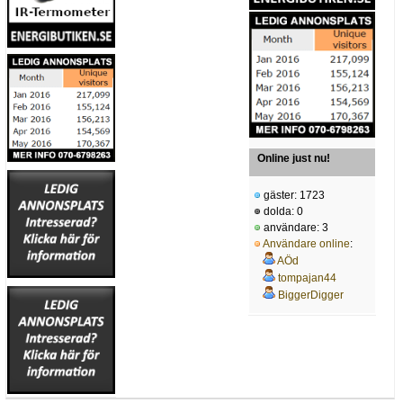
Online just nu!
gäster: 1723
dolda: 0
användare: 3
Användare online
:
AÖd
tompajan44
BiggerDigger