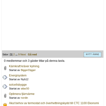
Sidor: [
1
]
2
...
9
Next
Gå ned
NYTT ÄMNE
0 medlemmar och 3 gäster tittar på denna tavla.
Kärnkraft kräver kylning.
Startat av
BiggerDigger
Energisystem
Startat av Nyb12
solcellsbygge
Startat av
atlas50
Optimera fjärrvärme
Startat av
nordin
Akut behov av termostat och överhettningskydd till CTC 1100 Ekonomi