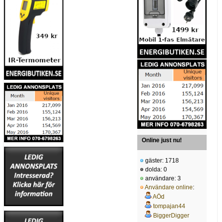
Online just nu!
gäster: 1718
dolda: 0
användare: 3
Användare online
:
AÖd
tompajan44
BiggerDigger