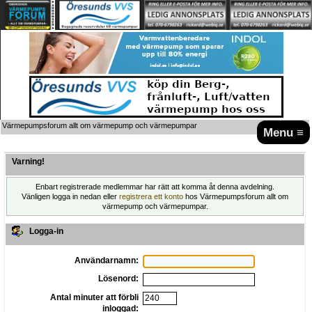
Värmepumpsforum allt om värmepump och värmepumpar
Menu ≡
Varning!
Enbart registrerade medlemmar har rätt att komma åt denna avdelning.
Vänligen logga in nedan eller
registrera ett konto
hos Värmepumpsforum allt om
värmepump och värmepumpar.
Logga-in
Användarnamn:
Lösenord:
Antal minuter att förbli
inloggad: