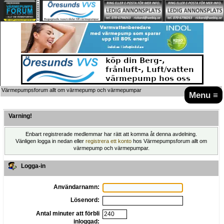
Värmepumpsforum allt om värmepump och värmepumpar
Menu ≡
Varning!
Enbart registrerade medlemmar har rätt att komma åt denna avdelning.
Vänligen logga in nedan eller
registrera ett konto
hos Värmepumpsforum allt om
värmepump och värmepumpar.
Logga-in
Användarnamn:
Lösenord:
Antal minuter att förbli
inloggad: