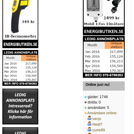
Online just nu!
gäster: 1746
dolda: 0
användare: 5
Användare online
:
uecjs
Heat?
curre99