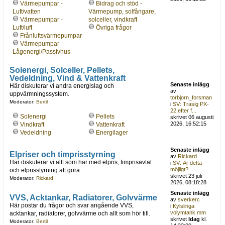
Värmepumpar -
Bidrag och stöd -
Luft/vatten
Värmepump, solfångare,
Värmepumpar -
solceller, vindkraft
Luft/luft
Övriga frågor
Frånluftsvärmepumpar
Värmepumpar -
Lågenergi/Passivhus
Solenergi, Solceller, Pellets,
Vedeldning, Vind & Vattenkraft
Senaste inlägg
Här diskuterar vi andra energislag och
av
uppvärmningssystem.
torbjorn_forsman
Moderator:
Bertil
i
SV: Trasig PX-
22 efter f...
Solenergi
Pellets
skrivet 06 augusti
2026, 16:52:15
Vindkraft
Vattenkraft
Vedeldning
Energilager
Senaste inlägg
Elpriser och timprisstyrning
av
Rickard
Här diskuterar vi allt som har med elpris, timprisavtal
i
SV: Är detta
möjligt?
och elprisstyrning att göra.
skrivet 23 juli
Moderator:
Rickard
2026, 08:18:28
Senaste inlägg
VVS, Acktankar, Radiatorer, Golvvärme
av
sverkerc
Här postar du frågor och svar angående VVS,
i
Kylslinga
volymtank mm
acktankar, radiatorer, golvvärme och allt som hör till.
skrivet
Idag
kl.
Moderator:
Bertil