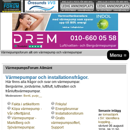
Värmepumpsforum allt om värmepump och värmepumpar
Menu ≡
VärmepumpsForum Allmänt
Värmepumpar och installationsfrågor.
Här finns alla frågor och svar om värmepumpar.
Bergvärme, jordvärme, luft/luft, luft/vatten och
frånluftsvärmepumpar.
Moderatorer:
Bertil
,
purjo__
Fakta i artikelform
Frikyla!
Köpa värmepump -
Energibrunnar
Senaste inlägg
Vår offerttjänst.
Installationsforum
av
tomasbjork
Värmepumpar -
Gratis
i
SV: Identifiera
koppling...
Mark/Berg och
värmepumpsoffert,
skrivet 06 augusti
Sjövärmepumpar.
Support
2026, 06:11:50