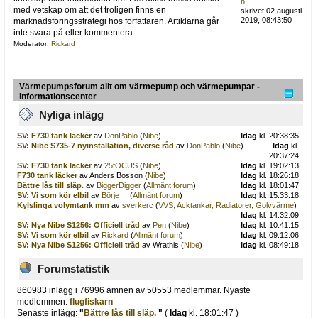
h...
med vetskap om att det troligen finns en
skrivet 02 augusti
2019, 08:43:50
marknadsföringsstrategi hos författaren. Artiklarna går
inte svara på eller kommentera.
Moderator:
Rickard
Värmepumpsforum allt om värmepump och värmepumpar -
Informationscenter
Nyliga inlägg
SV: F730 tank läcker
av
DonPablo
(
Nibe
)
Idag
kl. 20:38:35
SV: Nibe S735-7 nyinstallation, diverse råd
av
DonPablo
(
Nibe
)
Idag
kl.
20:37:24
SV: F730 tank läcker
av
25fOCUS
(
Nibe
)
Idag
kl. 19:02:13
F730 tank läcker
av Anders Bosson (
Nibe
)
Idag
kl. 18:26:18
Bättre lås till släp.
av
BiggerDigger
(
Allmänt forum
)
Idag
kl. 18:01:47
SV: Vi som kör elbil
av
Börje__
(
Allmänt forum
)
Idag
kl. 15:33:18
Kylslinga volymtank mm
av
sverkerc
(
VVS, Acktankar, Radiatorer, Golvvärme
)
Idag
kl. 14:32:09
SV: Nya Nibe S1256: Officiell tråd
av
Pen
(
Nibe
)
Idag
kl. 10:41:15
SV: Vi som kör elbil
av
Rickard
(
Allmänt forum
)
Idag
kl. 09:12:06
SV: Nya Nibe S1256: Officiell tråd
av Wrathis (
Nibe
)
Idag
kl. 08:49:18
Forumstatistik
860983 inlägg i 76996 ämnen av 50553 medlemmar. Nyaste
medlemmen:
flugfiskarn
Senaste inlägg:
"
Bättre lås till släp.
"
(
Idag
kl. 18:01:47 )