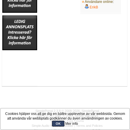
Användare online
:
ErikB
SimplePortal 2.3.8 © 2008-2026, SimplePortal
Cookies hjälper oss att ge dig en bättre upplevelse av vår webbsida. Genom
SMF 2.0.19
|
SMF © 2017
,
Simple Machines
att använda vår webbplats godkänner du även användningen av cookies.
SMFAds
for
Free Forums
Mer info
OK
Simple Audio Video Embedder
|
Terms and Policies