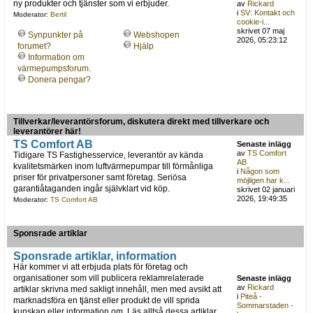
ny produkter och tjänster som vi erbjuder.
av
Rickard
i
SV: Kontakt och
Moderator:
Bertil
cookie-i...
skrivet 07 maj
Synpunkter på
Webshopen
2026, 05:23:12
forumet?
Hjälp
Information om
värmepumpsforum.
Donera pengar?
Tillverkar/leverantörsforum, diskutera direkt med tillverkare och
leverantörer här!
TS Comfort AB
Senaste inlägg
av
TS Comfort
Tidigare TS Fastighesservice, leverantör av kända
AB
kvalitetsmärken inom luftvärmepumpar till förmånliga
i
Någon som
priser för privatpersoner samt företag. Seriösa
möjligen har k...
garantiåtaganden ingår självklart vid köp.
skrivet 02 januari
2026, 19:49:35
Moderator:
TS Comfort AB
Sponsrade artiklar
Sponsrade artiklar, information
Här kommer vi att erbjuda plats för företag och
organisationer som vill publicera reklamrelaterade
Senaste inlägg
av
Rickard
artiklar skrivna med sakligt innehåll, men med avsikt att
i
Piteå -
marknadsföra en tjänst eller produkt de vill sprida
Sommarstaden -
kunskap eller information om. Läs alltså dessa artiklar