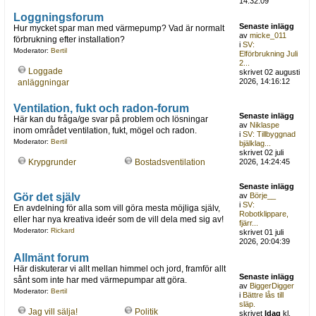
14:32:09
Loggningsforum
Senaste inlägg
Hur mycket spar man med värmepump? Vad är normalt
av
micke_011
förbrukning efter installation?
i
SV:
Moderator:
Bertil
Elförbrukning Juli
2...
Loggade
skrivet 02 augusti
2026, 14:16:12
anläggningar
Ventilation, fukt och radon-forum
Senaste inlägg
Här kan du fråga/ge svar på problem och lösningar
av
Niklaspe
inom området ventilation, fukt, mögel och radon.
i
SV: Tillbyggnad
Moderator:
Bertil
bjälklag...
skrivet 02 juli
Krypgrunder
Bostadsventilation
2026, 14:24:45
Senaste inlägg
Gör det själv
av
Börje__
i
SV:
En avdelning för alla som vill göra mesta möjliga själv,
Robotklippare,
eller har nya kreativa ideér som de vill dela med sig av!
fjärr...
Moderator:
Rickard
skrivet 01 juli
2026, 20:04:39
Allmänt forum
Här diskuterar vi allt mellan himmel och jord, framför allt
Senaste inlägg
sånt som inte har med värmepumpar att göra.
av
BiggerDigger
Moderator:
Bertil
i
Bättre lås till
släp.
Jag vill sälja!
Politik
skrivet
Idag
kl.