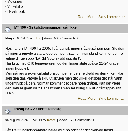
- Motorsåg
- Vinkelslip
- Hyvelmaskin
Read More
|
Skriv kommentar
IVT 490 - Sirkulationspumpen går ikke
Idag
kl. 08:34:03 av
ulfuri
| Views: 50 | Comments: 0
Hei, har en IVT 490 fra 2005. I går var sikringen slått ut på pumpen. Slo den
på igjen å prøvde å starte opp pumpen. Etter en liten stund kommer denne
feilmeldingen opp "LARM Motorskydd uppstart".
Har fulgt med GT6 temperaturen og den ligger stabilt på ca 21-24 grader.
Ingen hopp e.l.
Men når jeg sjekker cirkulationspumpen er den helt kald og den virker ikke
som den går. Prøvde å skru ut skruen men det virker det som det står vann
under trykk på den. Normalt kommer det bare noen dråper. Kan det være
den som er gåen da ? Har satt den i manuel stiling slik at vi får tappevann.
Hjelp....
Read More
|
Skriv kommentar
Trasig PX-22 efter fel elbolag?
05 augusti 2026, 21:38:44 av
forest.
| Views: 77 | Comments: 1
Fått Px-22 pelletsbrännare pajad av elbolaget när det skarvad trasig