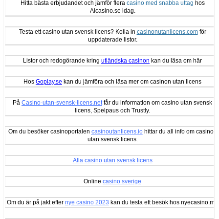
Hitta bästa erbjudandet och jämför flera
casino med snabba uttag
hos
Alcasino.se idag.
Testa ett casino utan svensk licens? Kolla in
casinonutanlicens.com
för
uppdaterade listor.
Listor och redogörande kring
utländska casinon
kan du läsa om här
Hos
Goplay.se
kan du jämföra och läsa mer om casinon utan licens
På
Casino-utan-svensk-licens.net
får du information om casino utan svensk
licens, Spelpaus och Trustly.
Om du besöker casinoportalen
casinoutanlicens.io
hittar du all info om casinon
utan svensk licens.
Alla casino utan svensk licens
Online
casino sverige
Om du är på jakt efter
nye casino 2023
kan du testa ett besök hos nyecasino.me