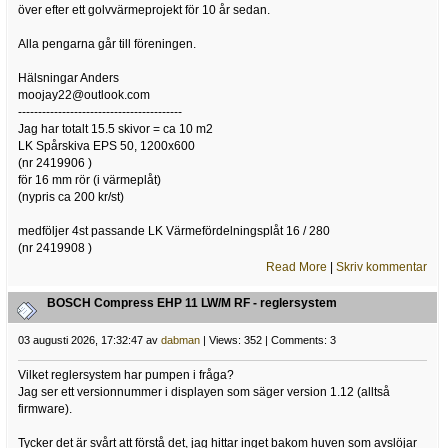
över efter ett golvvärmeprojekt för 10 år sedan.
Alla pengarna går till föreningen.
Hälsningar Anders
moojay22@outlook.com
-----------------------------------------
Jag har totalt 15.5 skivor = ca 10 m2
LK Spårskiva EPS 50, 1200x600
(nr 2419906 )
för 16 mm rör (i värmeplåt)
(nypris ca 200 kr/st)
medföljer 4st passande LK Värmefördelningsplåt 16 / 280
(nr 2419908 )
Read More
|
Skriv kommentar
BOSCH Compress EHP 11 LW/M RF - reglersystem
03 augusti 2026, 17:32:47 av
dabman
| Views: 352 | Comments: 3
Vilket reglersystem har pumpen i fråga?
Jag ser ett versionnummer i displayen som säger version 1.12 (alltså
firmware).
Tycker det är svårt att förstå det, jag hittar inget bakom huven som avslöjar