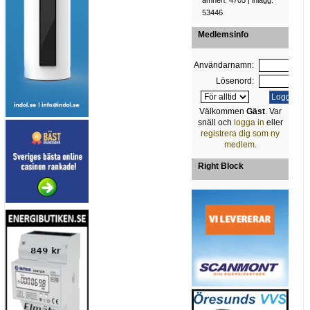
ämnen: 4705 | inlägg:
53446
Medlemsinfo
Användarnamn:
Lösenord:
Välkommen
Gäst
. Var
snäll och
logga in
eller
registrera dig som ny
medlem
.
Right Block