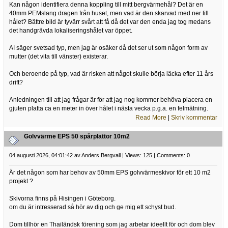
Kan någon identifiera denna koppling till mitt bergvärmehål? Det är en
40mm PEMslang dragen från huset, men vad är den skarvad med ner till
hålet? Bättre bild är tyvärr svårt att få då det var den enda jag tog medans
det handgrävda lokaliseringshålet var öppet.
AI säger svetsad typ, men jag är osäker då det ser ut som någon form av
mutter (det vita till vänster) existerar.
Och beroende på typ, vad är risken att något skulle börja läcka efter 11 års
drift?
Anledningen till att jag frågar är för att jag nog kommer behöva placera en
gjuten platta ca en meter in över hålet i nästa vecka p.g.a. en felmätning.
Read More
|
Skriv kommentar
Golvvärme EPS 50 spårplattor 10m2
04 augusti 2026, 04:01:42 av Anders Bergvall | Views: 125 | Comments: 0
Är det någon som har behov av 50mm EPS golvvärmeskivor för ett 10 m2
projekt ?
Skivorna finns på Hisingen i Göteborg.
om du är intresserad så hör av dig och ge mig ett schyst bud.
Dom tillhör en Thailändsk förening som jag arbetar ideellt för och dom blev