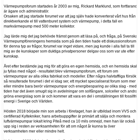
Värmepumpsforum startades år 2003 av mig, Rickard Marklund, som fortfarande
är ägare och administratör.
Orsaken att jag startade forumet var att jag själv hade konverterat vårt hus från
direktverkande el till vattenburet system och värmepump, i detta fall en
markvärmepump med 500 meter kollektor.
Jag lärde mig det jag behövde främst genom att läsa på, och fråga, på Svenska
Värmepumpföreningens hemsida som på den tiden hade ett diskussionsforum
för denna typ av frågor, forumet var inget vidare, men jag kunde i alla fall ta till
mig av de kunskaper som duktiga privatpersoner delgav oss som var ute efter
kunskap.
Året efter bestämde jag mig för att göra en egen hemsida, och en hemsida skall
ju fyllas med något - resultatet blev värmepumpsforum, ett forum om
värmepumpar av alla olika fabrikat och modeller. Efter några halvtaffliga försök
så resulterade forumet i det vi idag ser, ett mycket specialiserat forum som mer
eller mindre bara berör värmepumpar och energibesparing av olika slag - med
tiden har det även smugit sig in avdelningar om solfångare, solceller och andra
gröna energislag som är och kommer att vara en del i omställningen till fossilfri
energi i Sverige och Världen.
Hösten 2018 började min son arbeta i företaget, han är utbildad inom VVS och
certifierad Kyltekniker, hans arbetsuppgifter är primärt att sälja och montera
luftvärmepumpar lokalt kring Piteå med ca 10 mils omnejd, men han lär också
upp sig i resten av verksamheten för att om något år kunna ta över
verksamheten mer eller mindre helt.