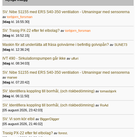
SV: Nibe S1155 med ERS S40-350 ventilation - Utmaningar med sensorerna
av
torbjorn_forsman
[
Idag
kl. 16:55:30]
SV: Trasig PX-22 efter fel elbolag?
av
torbjorn_forsman
[
Idag
kl. 16:52:15]
Maskin för att underlätta att fräsa golvvärme i befintlig golvspån?
av
SUNE73
[
Idag
kl. 12:36:24]
IVT 490 - Sirkulationspumpen går ikke
av
ulfuri
[
Idag
kl. 08:34:03]
SV: Nibe S1155 med ERS S40-350 ventilation - Utmaningar med sensorerna
av
marwe
[
Idag
kl. 07:20:42]
SV: Identifiera koppling till borrhål, (och riskbedömning)
av
tomasbjork
[
Idag
kl. 06:11:50]
SV: Identifiera koppling till borrhål, (och riskbedömning)
av
RoAd
[05 augusti 2026, 23:42:03]
SV: Vi som kör elbil
av
BiggerDigger
[05 augusti 2026, 21:46:02]
Trasig PX-22 efter fel elbolag?
av
forest.