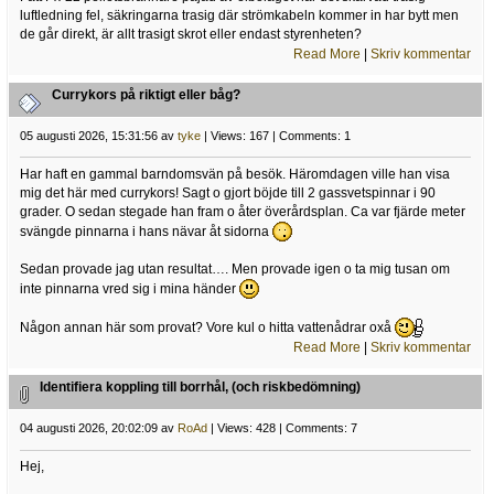
luftledning fel, säkringarna trasig där strömkabeln kommer in har bytt men
de går direkt, är allt trasigt skrot eller endast styrenheten?
Read More
|
Skriv kommentar
Currykors på riktigt eller båg?
05 augusti 2026, 15:31:56 av
tyke
| Views: 167 | Comments: 1
Har haft en gammal barndomsvän på besök. Häromdagen ville han visa
mig det här med currykors! Sagt o gjort böjde till 2 gassvetspinnar i 90
grader. O sedan stegade han fram o åter överårdsplan. Ca var fjärde meter
svängde pinnarna i hans nävar åt sidorna
Sedan provade jag utan resultat…. Men provade igen o ta mig tusan om
inte pinnarna vred sig i mina händer
Någon annan här som provat? Vore kul o hitta vattenådrar oxå
Read More
|
Skriv kommentar
Identifiera koppling till borrhål, (och riskbedömning)
04 augusti 2026, 20:02:09 av
RoAd
| Views: 428 | Comments: 7
Hej,