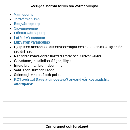
Sveriges största forum om värmepumpar!
Värmepump
Jordvärmepump
Bergvärmepump
Sjövärmepump
Frånluftsvärmepump
Luft/luft värmepump
Luft/vatten värmepump
Hjälp med oberoende dimensioneringar och ekonomiska kalkyler för
just ditt hus
Raditorer, konvektorer, fläktradiatorer och fläktkonvektor
Golvvärme, installationsfrågor, frikyla
Energibrunnar, brunnsborrning
Ventilation, fukt och radon
Solenergi, vindkraft och pellets
ROT-avdrag! Dags att investera? använd vår kostnadsfria
offerttjänst!
Om forumet och företaget