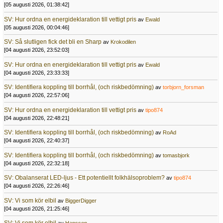
[05 augusti 2026, 01:38:42]
SV: Hur ordna en energideklaration till vettigt pris
av
Ewald
[05 augusti 2026, 00:04:46]
SV: Så slutligen fick det bli en Sharp
av
Krokodilen
[04 augusti 2026, 23:52:03]
SV: Hur ordna en energideklaration till vettigt pris
av
Ewald
[04 augusti 2026, 23:33:33]
SV: Identifiera koppling till borrhål, (och riskbedömning)
av
torbjorn_forsman
[04 augusti 2026, 22:57:06]
SV: Hur ordna en energideklaration till vettigt pris
av
tipo874
[04 augusti 2026, 22:48:21]
SV: Identifiera koppling till borrhål, (och riskbedömning)
av
RoAd
[04 augusti 2026, 22:40:37]
SV: Identifiera koppling till borrhål, (och riskbedömning)
av
tomasbjork
[04 augusti 2026, 22:32:18]
SV: Obalanserat LED-ljus - Ett potentiellt folkhälsoproblem?
av
tipo874
[04 augusti 2026, 22:26:46]
SV: Vi som kör elbil
av
BiggerDigger
[04 augusti 2026, 21:25:46]