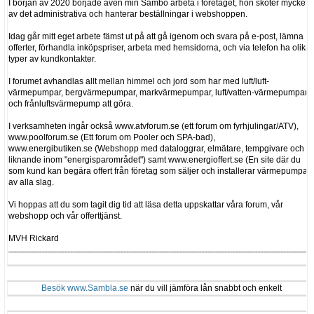
I början av 2020 började även min Sambo arbeta i företaget, hon sköter mycket
av det administrativa och hanterar beställningar i webshoppen.
Idag går mitt eget arbete fämst ut på att gå igenom och svara på e-post, lämna
offerter, förhandla inköpspriser, arbeta med hemsidorna, och via telefon ha olika
typer av kundkontakter.
I forumet avhandlas allt mellan himmel och jord som har med luft/luft-
värmepumpar, bergvärmepumpar, markvärmepumpar, luft/vatten-värmepumpar
och frånluftsvärmepump att göra.
I verksamheten ingår också www.atvforum.se (ett forum om fyrhjulingar/ATV),
www.poolforum.se (Ett forum om Pooler och SPA-bad),
www.energibutiken.se (Webshopp med dataloggrar, elmätare, tempgivare och
liknande inom "energisparområdet") samt www.energioffert.se (En site där du
som kund kan begära offert från företag som säljer och installerar värmepumpar
av alla slag.
Vi hoppas att du som tagit dig tid att läsa detta uppskattar våra forum, vår
webshopp och vår offerttjänst.
MVH Rickard
Besök www.Sambla.se
när du vill jämföra lån snabbt och enkelt