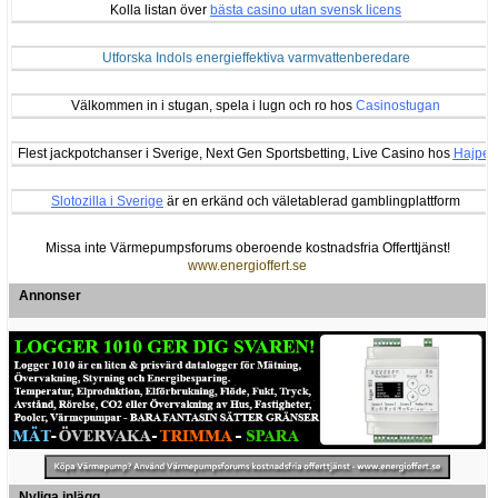
Kolla listan över
bästa casino utan svensk licens
Utforska Indols energieffektiva varmvattenberedare
Välkommen in i stugan, spela i lugn och ro hos
Casinostugan
Flest jackpotchanser i Sverige, Next Gen Sportsbetting, Live Casino hos
Hajper
Slotozilla i Sverige
är en erkänd och väletablerad gamblingplattform
Missa inte Värmepumpsforums oberoende kostnadsfria Offerttjänst!
www.energioffert.se
Annonser
Nyliga inlägg