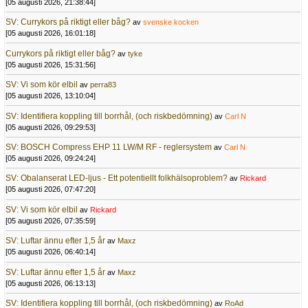
[05 augusti 2026, 21:38:44]
SV: Currykors på riktigt eller båg?
av
svenske kocken
[05 augusti 2026, 16:01:18]
Currykors på riktigt eller båg?
av
tyke
[05 augusti 2026, 15:31:56]
SV: Vi som kör elbil
av
perra83
[05 augusti 2026, 13:10:04]
SV: Identifiera koppling till borrhål, (och riskbedömning)
av
Carl N
[05 augusti 2026, 09:29:53]
SV: BOSCH Compress EHP 11 LW/M RF - reglersystem
av
Carl N
[05 augusti 2026, 09:24:24]
SV: Obalanserat LED-ljus - Ett potentiellt folkhälsoproblem?
av
Rickard
[05 augusti 2026, 07:47:20]
SV: Vi som kör elbil
av
Rickard
[05 augusti 2026, 07:35:59]
SV: Luftar ännu efter 1,5 år
av
Maxz
[05 augusti 2026, 06:40:14]
SV: Luftar ännu efter 1,5 år
av
Maxz
[05 augusti 2026, 06:13:13]
SV: Identifiera koppling till borrhål, (och riskbedömning)
av
RoAd