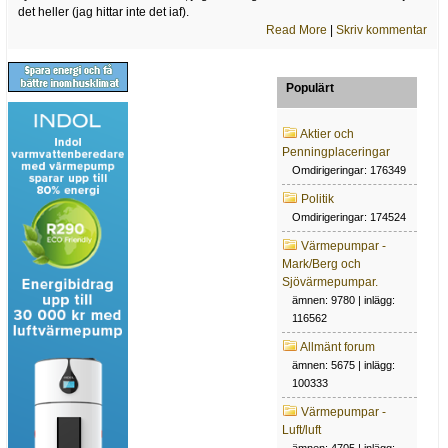
det heller (jag hittar inte det iaf).
Read More
|
Skriv kommentar
Populärt
Aktier och
Penningplaceringar
Omdirigeringar: 176349
Politik
Omdirigeringar: 174524
Värmepumpar -
Mark/Berg och
Sjövärmepumpar.
ämnen: 9780 | inlägg:
116562
Allmänt forum
ämnen: 5675 | inlägg:
100333
Värmepumpar -
Luft/luft