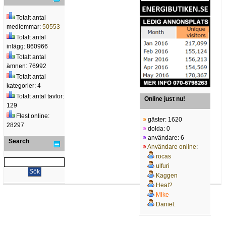
Totalt antal
medlemmar:
50553
Totalt antal
inlägg: 860966
Totalt antal
ämnen: 76992
Totalt antal
kategorier: 4
Totalt antal tavlor:
Online just nu!
129
Flest online:
gäster: 1620
28297
dolda: 0
användare: 6
Search
Användare online
:
rocas
ulfuri
Kaggen
Heat?
Mike
Daniel.