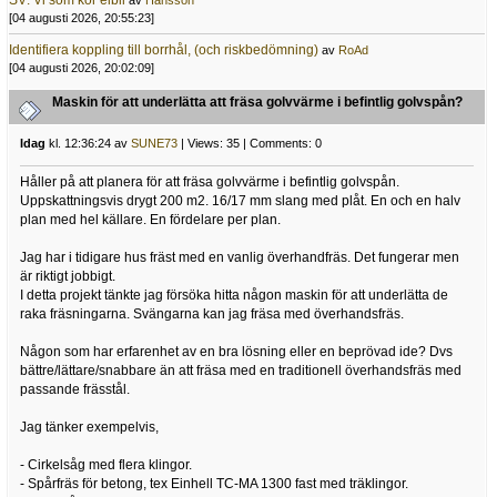
SV: Vi som kör elbil
av
Hansson
[04 augusti 2026, 20:55:23]
Identifiera koppling till borrhål, (och riskbedömning)
av
RoAd
[04 augusti 2026, 20:02:09]
Maskin för att underlätta att fräsa golvvärme i befintlig golvspån?
Idag
kl. 12:36:24 av
SUNE73
| Views: 35 | Comments: 0
Håller på att planera för att fräsa golvvärme i befintlig golvspån.
Uppskattningsvis drygt 200 m2. 16/17 mm slang med plåt. En och en halv
plan med hel källare. En fördelare per plan.
Jag har i tidigare hus fräst med en vanlig överhandfräs. Det fungerar men
är riktigt jobbigt.
I detta projekt tänkte jag försöka hitta någon maskin för att underlätta de
raka fräsningarna. Svängarna kan jag fräsa med överhandsfräs.
Någon som har erfarenhet av en bra lösning eller en beprövad ide? Dvs
bättre/lättare/snabbare än att fräsa med en traditionell överhandsfräs med
passande frässtål.
Jag tänker exempelvis,
- Cirkelsåg med flera klingor.
- Spårfräs för betong, tex Einhell TC-MA 1300 fast med träklingor.